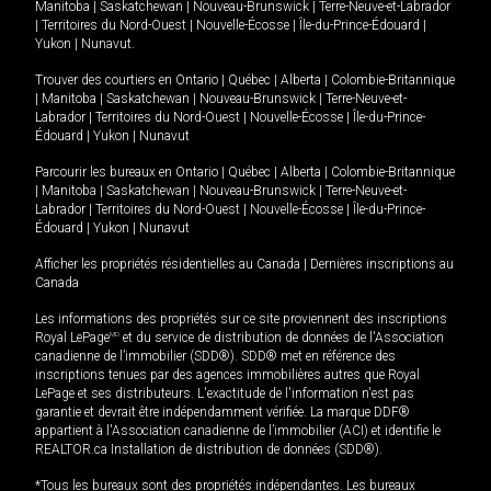
Manitoba
|
Saskatchewan
|
Nouveau-Brunswick
|
Terre-Neuve-et-Labrador
|
Territoires du Nord-Ouest
|
Nouvelle-Écosse
|
Île-du-Prince-Édouard
|
Yukon
|
Nunavut
.
Trouver des courtiers en
Ontario
|
Québec
|
Alberta
|
Colombie-Britannique
|
Manitoba
|
Saskatchewan
|
Nouveau-Brunswick
|
Terre-Neuve-et-
Labrador
|
Territoires du Nord-Ouest
|
Nouvelle-Écosse
|
Île-du-Prince-
Édouard
|
Yukon
|
Nunavut
Parcourir les bureaux en
Ontario
|
Québec
|
Alberta
|
Colombie-Britannique
|
Manitoba
|
Saskatchewan
|
Nouveau-Brunswick
|
Terre-Neuve-et-
Labrador
|
Territoires du Nord-Ouest
|
Nouvelle-Écosse
|
Île-du-Prince-
Édouard
|
Yukon
|
Nunavut
Afficher les propriétés résidentielles au Canada
|
Dernières inscriptions au
Canada
Les informations des propriétés sur ce site proviennent des inscriptions
Royal LePage
MD
et du service de distribution de données de l'Association
canadienne de l’immobilier (SDD®). SDD® met en référence des
inscriptions tenues par des agences immobilières autres que Royal
LePage et ses distributeurs. L'exactitude de l'information n'est pas
garantie et devrait être indépendamment vérifiée. La marque DDF®
appartient à l'Association canadienne de l’immobilier (ACI) et identifie le
REALTOR.ca Installation de distribution de données (SDD®).
*Tous les bureaux sont des propriétés indépendantes. Les bureaux