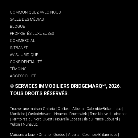
COMMUNIQUEZ AVEC NOUS
SALLE DES MÉDIAS
BLOGUE
PROPRIÉTÉS LUXUEUSES
COMMERCIAL
INTRANET
AVIS JURIDIQUE
CONFIDENTIALITÉ
TÉMOINS
ACCESSIBILITÉ
© SERVICES IMMOBILIERS BRIDGEMARQ
, 2026.
MD
TOUS DROITS RÉSERVÉS.
Trouver une maison
Ontario
|
Québec
|
Alberta
|
Colombie-Britannique
|
Manitoba
|
Saskatchewan
|
Nouveau-Brunswick
|
Terre-Neuve-et-Labrador
|
Territoires du Nord-Ouest
|
Nouvelle-Écosse
|
Île-du-Prince-Édouard
|
Yukon
|
Nunavut
.
Maisons à louer -
Ontario
|
Québec
|
Alberta
|
Colombie-Britannique
|