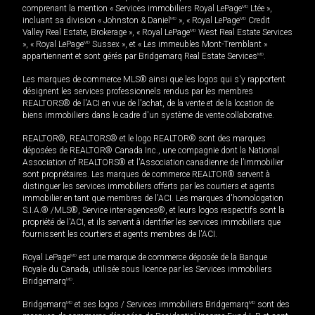
comprenant la mention « Services immobiliers Royal LePage
MD
Ltée »,
incluant sa division « Johnston & Daniel
MD
», « Royal LePage
MD
Credit
Valley Real Estate, Brokerage », « Royal LePage
MD
West Real Estate Services
», « Royal LePage
MD
Sussex », et « Les immeubles Mont-Tremblant »
appartiennent et sont gérés par Bridgemarq Real Estate Services
MD
.
Les marques de commerce MLS® ainsi que les logos qui s'y rapportent
désignent les services professionnels rendus par les membres
REALTORS® de l'ACI en vue de l'achat, de la vente et de la location de
biens immobiliers dans le cadre d'un système de vente collaborative.
REALTOR®, REALTORS® et le logo REALTOR® sont des marques
déposées de REALTOR® Canada Inc., une compagnie dont la National
Association of REALTORS® et l'Association canadienne de l’immobilier
sont propriétaires. Les marques de commerce REALTOR® servent à
distinguer les services immobiliers offerts par les courtiers et agents
immobilier en tant que membres de l'ACI. Les marques d'homologation
S.I.A.® /MLS®, Service inter-agences®, et leurs logos respectifs sont la
propriété de l'ACI, et ils servent à identifier les services immobiliers que
fournissent les courtiers et agents membres de l'ACI.
Royal LePage
MD
est une marque de commerce déposée de la Banque
Royale du Canada, utilisée sous licence par les Services immobiliers
Bridgemarq
MD
.
Bridgemarq
MD
et ses logos / Services immobiliers Bridgemarq
MD
sont des