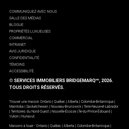
COMMUNIQUEZ AVEC NOUS
SALLE DES MÉDIAS
BLOGUE
PROPRIÉTÉS LUXUEUSES
COMMERCIAL
INTRANET
AVIS JURIDIQUE
CONFIDENTIALITÉ
TÉMOINS
ACCESSIBILITÉ
© SERVICES IMMOBILIERS BRIDGEMARQ
, 2026.
MD
TOUS DROITS RÉSERVÉS.
Trouver une maison
Ontario
|
Québec
|
Alberta
|
Colombie-Britannique
|
Manitoba
|
Saskatchewan
|
Nouveau-Brunswick
|
Terre-Neuve-et-Labrador
|
Territoires du Nord-Ouest
|
Nouvelle-Écosse
|
Île-du-Prince-Édouard
|
Yukon
|
Nunavut
.
Maisons à louer -
Ontario
|
Québec
|
Alberta
|
Colombie-Britannique
|