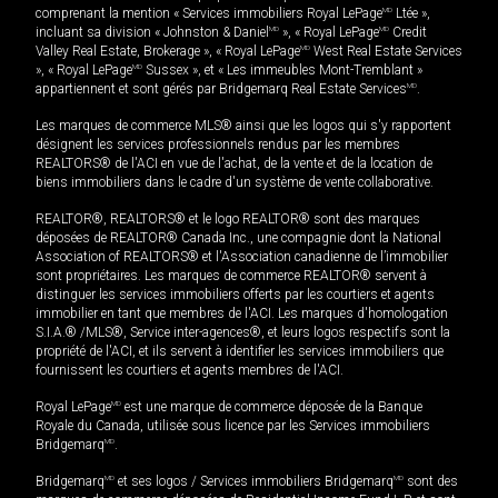
comprenant la mention « Services immobiliers Royal LePage
MD
Ltée »,
incluant sa division « Johnston & Daniel
MD
», « Royal LePage
MD
Credit
Valley Real Estate, Brokerage », « Royal LePage
MD
West Real Estate Services
», « Royal LePage
MD
Sussex », et « Les immeubles Mont-Tremblant »
appartiennent et sont gérés par Bridgemarq Real Estate Services
MD
.
Les marques de commerce MLS® ainsi que les logos qui s'y rapportent
désignent les services professionnels rendus par les membres
REALTORS® de l'ACI en vue de l'achat, de la vente et de la location de
biens immobiliers dans le cadre d'un système de vente collaborative.
REALTOR®, REALTORS® et le logo REALTOR® sont des marques
déposées de REALTOR® Canada Inc., une compagnie dont la National
Association of REALTORS® et l'Association canadienne de l’immobilier
sont propriétaires. Les marques de commerce REALTOR® servent à
distinguer les services immobiliers offerts par les courtiers et agents
immobilier en tant que membres de l'ACI. Les marques d'homologation
S.I.A.® /MLS®, Service inter-agences®, et leurs logos respectifs sont la
propriété de l'ACI, et ils servent à identifier les services immobiliers que
fournissent les courtiers et agents membres de l'ACI.
Royal LePage
MD
est une marque de commerce déposée de la Banque
Royale du Canada, utilisée sous licence par les Services immobiliers
Bridgemarq
MD
.
Bridgemarq
MD
et ses logos / Services immobiliers Bridgemarq
MD
sont des