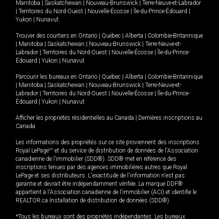
Manitoba
|
Saskatchewan
|
Nouveau-Brunswick
|
Terre-Neuve-et-Labrador
|
Territoires du Nord-Ouest
|
Nouvelle-Écosse
|
Île-du-Prince-Édouard
|
Yukon
|
Nunavut
.
Trouver des courtiers en
Ontario
|
Québec
|
Alberta
|
Colombie-Britannique
|
Manitoba
|
Saskatchewan
|
Nouveau-Brunswick
|
Terre-Neuve-et-
Labrador
|
Territoires du Nord-Ouest
|
Nouvelle-Écosse
|
Île-du-Prince-
Édouard
|
Yukon
|
Nunavut
Parcourir les bureaux en
Ontario
|
Québec
|
Alberta
|
Colombie-Britannique
|
Manitoba
|
Saskatchewan
|
Nouveau-Brunswick
|
Terre-Neuve-et-
Labrador
|
Territoires du Nord-Ouest
|
Nouvelle-Écosse
|
Île-du-Prince-
Édouard
|
Yukon
|
Nunavut
Afficher les propriétés résidentielles au Canada
|
Dernières inscriptions au
Canada
Les informations des propriétés sur ce site proviennent des inscriptions
Royal LePage
MD
et du service de distribution de données de l'Association
canadienne de l’immobilier (SDD®). SDD® met en référence des
inscriptions tenues par des agences immobilières autres que Royal
LePage et ses distributeurs. L'exactitude de l'information n'est pas
garantie et devrait être indépendamment vérifiée. La marque DDF®
appartient à l'Association canadienne de l’immobilier (ACI) et identifie le
REALTOR.ca Installation de distribution de données (SDD®).
*Tous les bureaux sont des propriétés indépendantes. Les bureaux