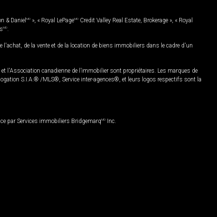
on & Daniel
MD
», « Royal LePage
MD
Credit Valley Real Estate, Brokerage », « Royal
es
MD
.
chat, de la vente et de la location de biens immobiliers dans le cadre d'un
Association canadienne de l’immobilier sont propriétaires. Les marques de
ation S.I.A.® /MLS®, Service inter-agences®, et leurs logos respectifs sont la
nce par Services immobiliers Bridgemarq
MD
Inc.