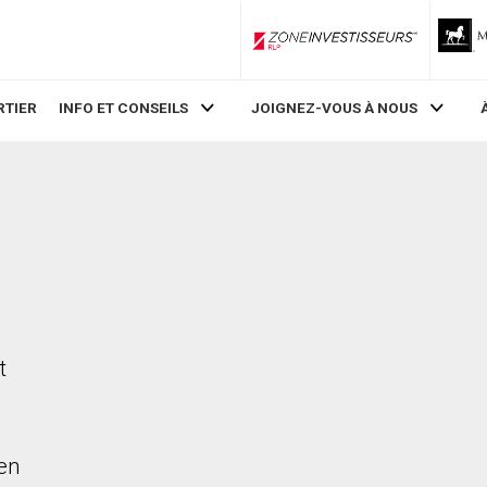
ZoneInvestisseurs RLP
RTIER
INFO ET CONSEILS
JOIGNEZ-VOUS À NOUS
,
t
en