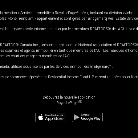
la mention « Services immobiliers Royal LePage
MD
Ltée », incluant sa division « Johnst
bles Mont-Tremblant » appartiennent et sont gérés par Bridgemarq Real Estate Servic
 les services professionnels rendus par les membres REALTORS® de l'ACI en vue de l'a
TOR® Canada Inc., une compagnie dont la National Association of REALTORS® et l'
s courtiers et agents immobilier en tant que membres de l'ACI. Les marques d'homolog
ssent les courtiers et agents membres de l'ACI.
da, utilisée sous licence par les Services immobiliers Bridgemarq
MD
.
s de commerce déposées de Residential Income Fund L.P. et sont utilisées sous lice
Découvrez la nouvelle application
MD
Royal LePage