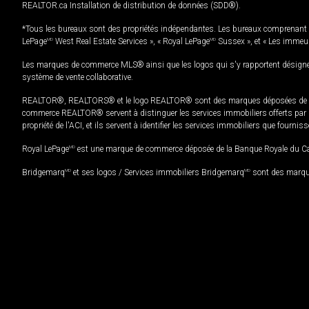
REALTOR.ca Installation de distribution de données (SDD®).
*Tous les bureaux sont des propriétés indépendantes. Les bureaux comprenant 
LePage
MD
West Real Estate Services », « Royal LePage
MD
Sussex », et « Les immeu
Les marques de commerce MLS® ainsi que les logos qui s'y rapportent désignent
système de vente collaborative.
REALTOR®, REALTORS® et le logo REALTOR® sont des marques déposées de REAL
commerce REALTOR® servent à distinguer les services immobiliers offerts par le
propriété de l'ACI, et ils servent à identifier les services immobiliers que fourni
Royal LePage
MD
est une marque de commerce déposée de la Banque Royale du Cana
Bridgemarq
MD
et ses logos / Services immobiliers Bridgemarq
MD
sont des marque