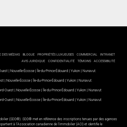
E DES MÉDIAS
BLOGUE
PROPRIÉTÉS LUXUEUSES
COMMERCIAL
INTRANET
AVIS JURIDIQUE
CONFIDENTIALITÉ
TÉMOINS
ACCESSIBILITÉ
-Ouest
|
Nouvelle-Écosse
|
Île-du-Prince-Édouard
|
Yukon
|
Nunavut
.
est
|
Nouvelle-Écosse
|
Île-du-Prince-Édouard
|
Yukon
|
Nunavut
.
Nord-Ouest
|
Nouvelle-Écosse
|
Île-du-Prince-Édouard
|
Yukon
|
Nunavut
Nord-Ouest
|
Nouvelle-Écosse
|
Île-du-Prince-Édouard
|
Yukon
|
Nunavut
mobilier (SDD®). SDD® met en référence des inscriptions tenues par des agences
rtient à l'Association canadienne de l’immobilier (ACI) et identifie le