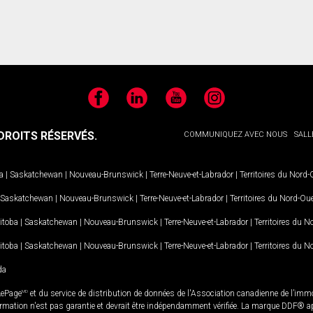
Facebook
LinkedIn
YouTube
Instagram
ROITS RÉSERVÉS.
COMMUNIQUEZ AVEC NOUS
SALL
a
|
Saskatchewan
|
Nouveau-Brunswick
|
Terre-Neuve-et-Labrador
|
Territoires du Nord
Saskatchewan
|
Nouveau-Brunswick
|
Terre-Neuve-et-Labrador
|
Territoires du Nord-Ou
itoba
|
Saskatchewan
|
Nouveau-Brunswick
|
Terre-Neuve-et-Labrador
|
Territoires du 
itoba
|
Saskatchewan
|
Nouveau-Brunswick
|
Terre-Neuve-et-Labrador
|
Territoires du 
da
LePage
MD
et du service de distribution de données de l'Association canadienne de l’im
rmation n'est pas garantie et devrait être indépendamment vérifiée. La marque DDF® appa