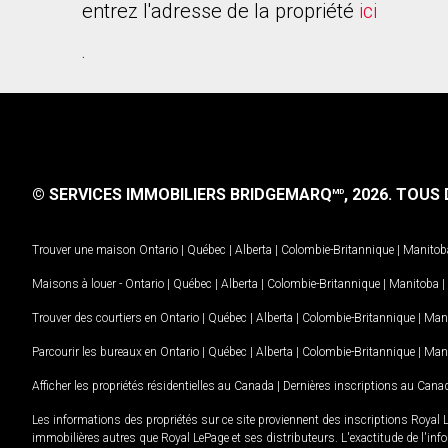
entrez l'adresse de la propriété
ici
.
© SERVICES IMMOBILIERS BRIDGEMARQ
, 2026.
TOUS D
MD
Trouver une maison
Ontario
|
Québec
|
Alberta
|
Colombie-Britannique
|
Manitob
Maisons à louer -
Ontario
|
Québec
|
Alberta
|
Colombie-Britannique
|
Manitoba
|
Trouver des courtiers en
Ontario
|
Québec
|
Alberta
|
Colombie-Britannique
|
Man
Parcourir les bureaux en
Ontario
|
Québec
|
Alberta
|
Colombie-Britannique
|
Man
Afficher les propriétés résidentielles au Canada
|
Dernières inscriptions au Cana
Les informations des propriétés sur ce site proviennent des inscriptions Royal 
immobilières autres que Royal LePage et ses distributeurs. L'exactitude de l'info