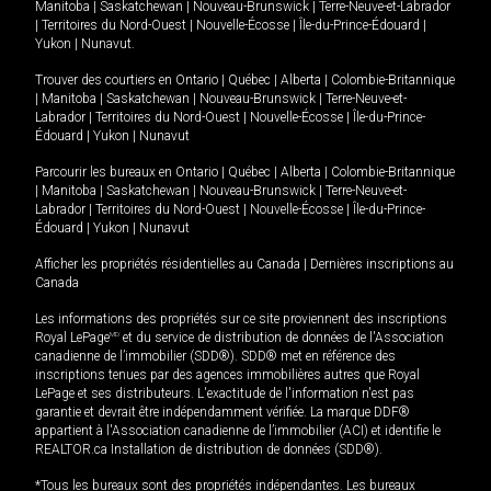
Manitoba
|
Saskatchewan
|
Nouveau-Brunswick
|
Terre-Neuve-et-Labrador
|
Territoires du Nord-Ouest
|
Nouvelle-Écosse
|
Île-du-Prince-Édouard
|
Yukon
|
Nunavut
.
Trouver des courtiers en
Ontario
|
Québec
|
Alberta
|
Colombie-Britannique
|
Manitoba
|
Saskatchewan
|
Nouveau-Brunswick
|
Terre-Neuve-et-
Labrador
|
Territoires du Nord-Ouest
|
Nouvelle-Écosse
|
Île-du-Prince-
Édouard
|
Yukon
|
Nunavut
Parcourir les bureaux en
Ontario
|
Québec
|
Alberta
|
Colombie-Britannique
|
Manitoba
|
Saskatchewan
|
Nouveau-Brunswick
|
Terre-Neuve-et-
Labrador
|
Territoires du Nord-Ouest
|
Nouvelle-Écosse
|
Île-du-Prince-
Édouard
|
Yukon
|
Nunavut
Afficher les propriétés résidentielles au Canada
|
Dernières inscriptions au
Canada
Les informations des propriétés sur ce site proviennent des inscriptions
Royal LePage
MD
et du service de distribution de données de l'Association
canadienne de l’immobilier (SDD®). SDD® met en référence des
inscriptions tenues par des agences immobilières autres que Royal
LePage et ses distributeurs. L'exactitude de l'information n'est pas
garantie et devrait être indépendamment vérifiée. La marque DDF®
appartient à l'Association canadienne de l’immobilier (ACI) et identifie le
REALTOR.ca Installation de distribution de données (SDD®).
*Tous les bureaux sont des propriétés indépendantes. Les bureaux