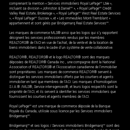
comprenant la mention « Services immobiliers Royal LePage
MD
Ltée »,
incluant sa division « Johnston & Daniel
MD
», « Royal LePage
MD
Credit
Valley Real Estate, Brokerage », « Royal LePage
MD
West Real Estate Services
», « Royal LePage
MD
Sussex », et « Les immeubles Mont-Tremblant »
appartiennent et sont gérés par Bridgemarq Real Estate Services
MD
.
Les marques de commerce MLS® ainsi que les logos qui s'y rapportent
désignent les services professionnels rendus par les membres
REALTORS® de l'ACI en vue de l'achat, de la vente et de la location de
biens immobiliers dans le cadre d'un système de vente collaborative.
REALTOR®, REALTORS® et le logo REALTOR® sont des marques
déposées de REALTOR® Canada Inc., une compagnie dont la National
Association of REALTORS® et l'Association canadienne de l’immobilier
sont propriétaires. Les marques de commerce REALTOR® servent à
distinguer les services immobiliers offerts par les courtiers et agents
immobilier en tant que membres de l'ACI. Les marques d'homologation
S.I.A.® /MLS®, Service inter-agences®, et leurs logos respectifs sont la
propriété de l'ACI, et ils servent à identifier les services immobiliers que
fournissent les courtiers et agents membres de l'ACI.
Royal LePage
MD
est une marque de commerce déposée de la Banque
Royale du Canada, utilisée sous licence par les Services immobiliers
Bridgemarq
MD
.
Bridgemarq
MD
et ses logos / Services immobiliers Bridgemarq
MD
sont des