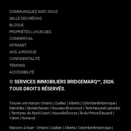
COMMUNIQUEZ AVEC NOUS
SALLE DES MÉDIAS
BLOGUE
PROPRIÉTÉS LUXUEUSES
COMMERCIAL
INTRANET
AVIS JURIDIQUE
CONFIDENTIALITÉ
TÉMOINS
ACCESSIBILITÉ
© SERVICES IMMOBILIERS BRIDGEMARQ
, 2026.
MD
TOUS DROITS RÉSERVÉS.
Trouver une maison
Ontario
|
Québec
|
Alberta
|
Colombie-Britannique
|
Manitoba
|
Saskatchewan
|
Nouveau-Brunswick
|
Terre-Neuve-et-Labrador
|
Territoires du Nord-Ouest
|
Nouvelle-Écosse
|
Île-du-Prince-Édouard
|
Yukon
|
Nunavut
.
Maisons à louer -
Ontario
|
Québec
|
Alberta
|
Colombie-Britannique
|