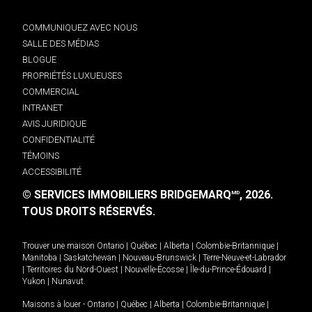
COMMUNIQUEZ AVEC NOUS
SALLE DES MÉDIAS
BLOGUE
PROPRIÉTÉS LUXUEUSES
COMMERCIAL
INTRANET
AVIS JURIDIQUE
CONFIDENTIALITÉ
TÉMOINS
ACCESSIBILITÉ
© SERVICES IMMOBILIERS BRIDGEMARQ
, 2026.
MD
TOUS DROITS RÉSERVÉS.
Trouver une maison
Ontario
|
Québec
|
Alberta
|
Colombie-Britannique
|
Manitoba
|
Saskatchewan
|
Nouveau-Brunswick
|
Terre-Neuve-et-Labrador
|
Territoires du Nord-Ouest
|
Nouvelle-Écosse
|
Île-du-Prince-Édouard
|
Yukon
|
Nunavut
.
Maisons à louer -
Ontario
|
Québec
|
Alberta
|
Colombie-Britannique
|