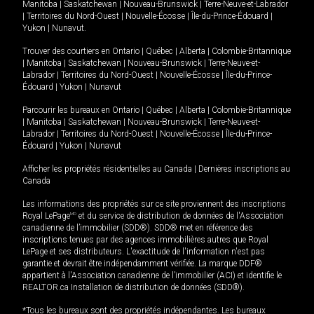
Manitoba
|
Saskatchewan
|
Nouveau-Brunswick
|
Terre-Neuve-et-Labrador
|
Territoires du Nord-Ouest
|
Nouvelle-Écosse
|
Île-du-Prince-Édouard
|
Yukon
|
Nunavut
.
Trouver des courtiers en
Ontario
|
Québec
|
Alberta
|
Colombie-Britannique
|
Manitoba
|
Saskatchewan
|
Nouveau-Brunswick
|
Terre-Neuve-et-
Labrador
|
Territoires du Nord-Ouest
|
Nouvelle-Écosse
|
Île-du-Prince-
Édouard
|
Yukon
|
Nunavut
Parcourir les bureaux en
Ontario
|
Québec
|
Alberta
|
Colombie-Britannique
|
Manitoba
|
Saskatchewan
|
Nouveau-Brunswick
|
Terre-Neuve-et-
Labrador
|
Territoires du Nord-Ouest
|
Nouvelle-Écosse
|
Île-du-Prince-
Édouard
|
Yukon
|
Nunavut
Afficher les propriétés résidentielles au Canada
|
Dernières inscriptions au
Canada
Les informations des propriétés sur ce site proviennent des inscriptions
Royal LePage
MD
et du service de distribution de données de l'Association
canadienne de l’immobilier (SDD®). SDD® met en référence des
inscriptions tenues par des agences immobilières autres que Royal
LePage et ses distributeurs. L'exactitude de l'information n'est pas
garantie et devrait être indépendamment vérifiée. La marque DDF®
appartient à l'Association canadienne de l’immobilier (ACI) et identifie le
REALTOR.ca Installation de distribution de données (SDD®).
*Tous les bureaux sont des propriétés indépendantes. Les bureaux