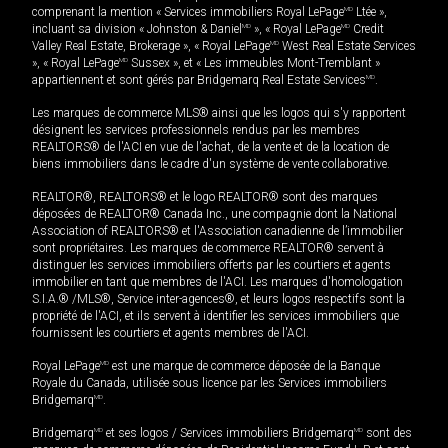
comprenant la mention « Services immobiliers Royal LePage
MD
Ltée »,
incluant sa division « Johnston & Daniel
MD
», « Royal LePage
MD
Credit
Valley Real Estate, Brokerage », « Royal LePage
MD
West Real Estate Services
», « Royal LePage
MD
Sussex », et « Les immeubles Mont-Tremblant »
appartiennent et sont gérés par Bridgemarq Real Estate Services
MD
.
Les marques de commerce MLS® ainsi que les logos qui s'y rapportent
désignent les services professionnels rendus par les membres
REALTORS® de l'ACI en vue de l'achat, de la vente et de la location de
biens immobiliers dans le cadre d'un système de vente collaborative.
REALTOR®, REALTORS® et le logo REALTOR® sont des marques
déposées de REALTOR® Canada Inc., une compagnie dont la National
Association of REALTORS® et l'Association canadienne de l’immobilier
sont propriétaires. Les marques de commerce REALTOR® servent à
distinguer les services immobiliers offerts par les courtiers et agents
immobilier en tant que membres de l'ACI. Les marques d'homologation
S.I.A.® /MLS®, Service inter-agences®, et leurs logos respectifs sont la
propriété de l'ACI, et ils servent à identifier les services immobiliers que
fournissent les courtiers et agents membres de l'ACI.
Royal LePage
MD
est une marque de commerce déposée de la Banque
Royale du Canada, utilisée sous licence par les Services immobiliers
Bridgemarq
MD
.
Bridgemarq
MD
et ses logos / Services immobiliers Bridgemarq
MD
sont des