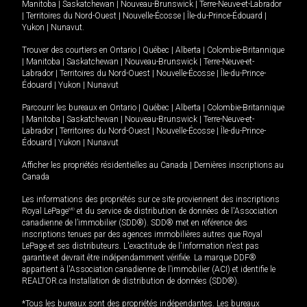
Manitoba
|
Saskatchewan
|
Nouveau-Brunswick
|
Terre-Neuve-et-Labrador
|
Territoires du Nord-Ouest
|
Nouvelle-Écosse
|
Île-du-Prince-Édouard
|
Yukon
|
Nunavut
.
Trouver des courtiers en
Ontario
|
Québec
|
Alberta
|
Colombie-Britannique
|
Manitoba
|
Saskatchewan
|
Nouveau-Brunswick
|
Terre-Neuve-et-
Labrador
|
Territoires du Nord-Ouest
|
Nouvelle-Écosse
|
Île-du-Prince-
Édouard
|
Yukon
|
Nunavut
Parcourir les bureaux en
Ontario
|
Québec
|
Alberta
|
Colombie-Britannique
|
Manitoba
|
Saskatchewan
|
Nouveau-Brunswick
|
Terre-Neuve-et-
Labrador
|
Territoires du Nord-Ouest
|
Nouvelle-Écosse
|
Île-du-Prince-
Édouard
|
Yukon
|
Nunavut
Afficher les propriétés résidentielles au Canada
|
Dernières inscriptions au
Canada
Les informations des propriétés sur ce site proviennent des inscriptions
Royal LePage
MD
et du service de distribution de données de l'Association
canadienne de l’immobilier (SDD®). SDD® met en référence des
inscriptions tenues par des agences immobilières autres que Royal
LePage et ses distributeurs. L'exactitude de l'information n'est pas
garantie et devrait être indépendamment vérifiée. La marque DDF®
appartient à l'Association canadienne de l’immobilier (ACI) et identifie le
REALTOR.ca Installation de distribution de données (SDD®).
*Tous les bureaux sont des propriétés indépendantes. Les bureaux