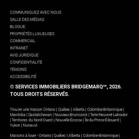
COMMUNIQUEZ AVEC NOUS
SALLE DES MÉDIAS
BLOGUE
PROPRIÉTÉS LUXUEUSES
COMMERCIAL
INTRANET
AVIS JURIDIQUE
CONFIDENTIALITÉ
TÉMOINS
ACCESSIBILITÉ
© SERVICES IMMOBILIERS BRIDGEMARQ
, 2026.
MD
TOUS DROITS RÉSERVÉS.
Trouver une maison
Ontario
|
Québec
|
Alberta
|
Colombie-Britannique
|
Manitoba
|
Saskatchewan
|
Nouveau-Brunswick
|
Terre-Neuve-et-Labrador
|
Territoires du Nord-Ouest
|
Nouvelle-Écosse
|
Île-du-Prince-Édouard
|
Yukon
|
Nunavut
.
Maisons à louer -
Ontario
|
Québec
|
Alberta
|
Colombie-Britannique
|