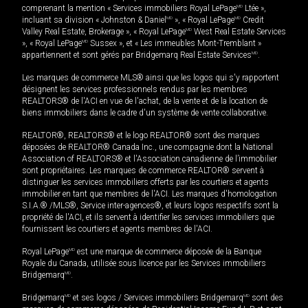
comprenant la mention « Services immobiliers Royal LePage
MD
Ltée »,
incluant sa division « Johnston & Daniel
MD
», « Royal LePage
MD
Credit
Valley Real Estate, Brokerage », « Royal LePage
MD
West Real Estate Services
», « Royal LePage
MD
Sussex », et « Les immeubles Mont-Tremblant »
appartiennent et sont gérés par Bridgemarq Real Estate Services
MD
.
Les marques de commerce MLS® ainsi que les logos qui s'y rapportent
désignent les services professionnels rendus par les membres
REALTORS® de l'ACI en vue de l'achat, de la vente et de la location de
biens immobiliers dans le cadre d'un système de vente collaborative.
REALTOR®, REALTORS® et le logo REALTOR® sont des marques
déposées de REALTOR® Canada Inc., une compagnie dont la National
Association of REALTORS® et l'Association canadienne de l’immobilier
sont propriétaires. Les marques de commerce REALTOR® servent à
distinguer les services immobiliers offerts par les courtiers et agents
immobilier en tant que membres de l'ACI. Les marques d'homologation
S.I.A.® /MLS®, Service inter-agences®, et leurs logos respectifs sont la
propriété de l'ACI, et ils servent à identifier les services immobiliers que
fournissent les courtiers et agents membres de l'ACI.
Royal LePage
MD
est une marque de commerce déposée de la Banque
Royale du Canada, utilisée sous licence par les Services immobiliers
Bridgemarq
MD
.
Bridgemarq
MD
et ses logos / Services immobiliers Bridgemarq
MD
sont des