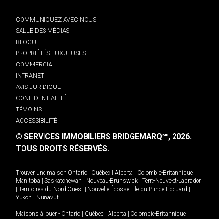
COMMUNIQUEZ AVEC NOUS
SALLE DES MÉDIAS
BLOGUE
PROPRIÉTÉS LUXUEUSES
COMMERCIAL
INTRANET
AVIS JURIDIQUE
CONFIDENTIALITÉ
TÉMOINS
ACCESSIBILITÉ
© SERVICES IMMOBILIERS BRIDGEMARQ
, 2026.
MD
TOUS DROITS RÉSERVÉS.
Trouver une maison
Ontario
|
Québec
|
Alberta
|
Colombie-Britannique
|
Manitoba
|
Saskatchewan
|
Nouveau-Brunswick
|
Terre-Neuve-et-Labrador
|
Territoires du Nord-Ouest
|
Nouvelle-Écosse
|
Île-du-Prince-Édouard
|
Yukon
|
Nunavut
.
Maisons à louer -
Ontario
|
Québec
|
Alberta
|
Colombie-Britannique
|