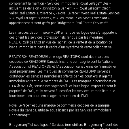
comprenant la mention « Services immobiliers Royal LePage
MD
Ltée »,
incluant sa division « Johnston & Daniel
MD
», « Royal LePage
MD
Credit
Valley Real Estate, Brokerage », « Royal LePage
MD
West Real Estate Services
», « Royal LePage
MD
Sussex », et « Les immeubles Mont-Tremblant »
appartiennent et sont gérés par Bridgemarq Real Estate Services
MD
.
Les marques de commerce MLS® ainsi que les logos qui s'y rapportent
désignent les services professionnels rendus par les membres
REALTORS® de l'ACI en vue de l'achat, de la vente et de la location de
biens immobiliers dans le cadre d'un système de vente collaborative.
REALTOR®, REALTORS® et le logo REALTOR® sont des marques
déposées de REALTOR® Canada Inc., une compagnie dont la National
Association of REALTORS® et l'Association canadienne de l’immobilier
sont propriétaires. Les marques de commerce REALTOR® servent à
distinguer les services immobiliers offerts par les courtiers et agents
immobilier en tant que membres de l'ACI. Les marques d'homologation
S.I.A.® /MLS®, Service inter-agences®, et leurs logos respectifs sont la
propriété de l'ACI, et ils servent à identifier les services immobiliers que
fournissent les courtiers et agents membres de l'ACI.
Royal LePage
MD
est une marque de commerce déposée de la Banque
Royale du Canada, utilisée sous licence par les Services immobiliers
Bridgemarq
MD
.
Bridgemarq
MD
et ses logos / Services immobiliers Bridgemarq
MD
sont des