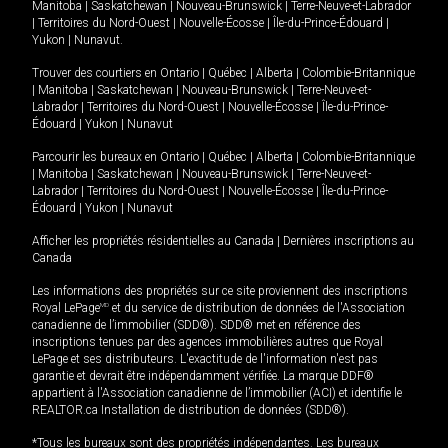
Manitoba
|
Saskatchewan
|
Nouveau-Brunswick
|
Terre-Neuve-et-Labrador
|
Territoires du Nord-Ouest
|
Nouvelle-Écosse
|
Île-du-Prince-Édouard
|
Yukon
|
Nunavut
.
Trouver des courtiers en
Ontario
|
Québec
|
Alberta
|
Colombie-Britannique
|
Manitoba
|
Saskatchewan
|
Nouveau-Brunswick
|
Terre-Neuve-et-
Labrador
|
Territoires du Nord-Ouest
|
Nouvelle-Écosse
|
Île-du-Prince-
Édouard
|
Yukon
|
Nunavut
Parcourir les bureaux en
Ontario
|
Québec
|
Alberta
|
Colombie-Britannique
|
Manitoba
|
Saskatchewan
|
Nouveau-Brunswick
|
Terre-Neuve-et-
Labrador
|
Territoires du Nord-Ouest
|
Nouvelle-Écosse
|
Île-du-Prince-
Édouard
|
Yukon
|
Nunavut
Afficher les propriétés résidentielles au Canada
|
Dernières inscriptions au
Canada
Les informations des propriétés sur ce site proviennent des inscriptions
Royal LePage
MD
et du service de distribution de données de l'Association
canadienne de l’immobilier (SDD®). SDD® met en référence des
inscriptions tenues par des agences immobilières autres que Royal
LePage et ses distributeurs. L'exactitude de l'information n'est pas
garantie et devrait être indépendamment vérifiée. La marque DDF®
appartient à l'Association canadienne de l’immobilier (ACI) et identifie le
REALTOR.ca Installation de distribution de données (SDD®).
*Tous les bureaux sont des propriétés indépendantes. Les bureaux