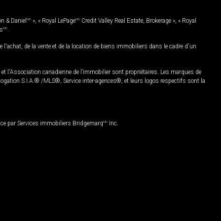
on & Daniel
MD
», « Royal LePage
MD
Credit Valley Real Estate, Brokerage », « Royal
es
MD
.
chat, de la vente et de la location de biens immobiliers dans le cadre d'un
Association canadienne de l’immobilier sont propriétaires. Les marques de
ation S.I.A.® /MLS®, Service inter-agences®, et leurs logos respectifs sont la
nce par Services immobiliers Bridgemarq
MD
Inc.