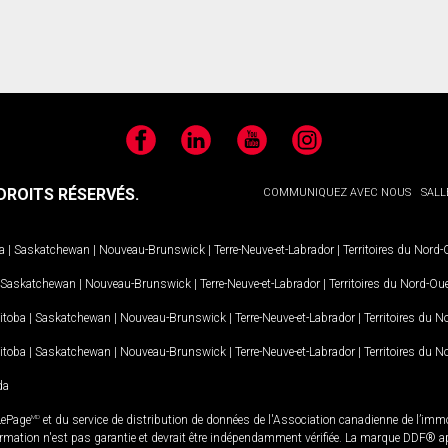
Facebook
LinkedIn
YouTube
Instagram
ROITS RÉSERVÉS.
COMMUNIQUEZ AVEC NOUS
SALL
a
|
Saskatchewan
|
Nouveau-Brunswick
|
Terre-Neuve-et-Labrador
|
Territoires du Nord
Saskatchewan
|
Nouveau-Brunswick
|
Terre-Neuve-et-Labrador
|
Territoires du Nord-Ou
itoba
|
Saskatchewan
|
Nouveau-Brunswick
|
Terre-Neuve-et-Labrador
|
Territoires du 
itoba
|
Saskatchewan
|
Nouveau-Brunswick
|
Terre-Neuve-et-Labrador
|
Territoires du 
da
LePage
MD
et du service de distribution de données de l'Association canadienne de l’im
rmation n'est pas garantie et devrait être indépendamment vérifiée. La marque DDF® appa