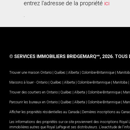
entrez l'adresse de la propriété
ici
.
© SERVICES IMMOBILIERS BRIDGEMARQ
, 2026.
TOUS D
MD
Trouver une maison
Ontario
|
Québec
|
Alberta
|
Colombie-Britannique
|
Manitob
Maisons à louer -
Ontario
|
Québec
|
Alberta
|
Colombie-Britannique
|
Manitoba
|
Trouver des courtiers en
Ontario
|
Québec
|
Alberta
|
Colombie-Britannique
|
Man
Parcourir les bureaux en
Ontario
|
Québec
|
Alberta
|
Colombie-Britannique
|
Man
Afficher les propriétés résidentielles au Canada
|
Dernières inscriptions au Cana
Les informations des propriétés sur ce site proviennent des inscriptions Royal 
immobilières autres que Royal LePage et ses distributeurs. L'exactitude de l'info