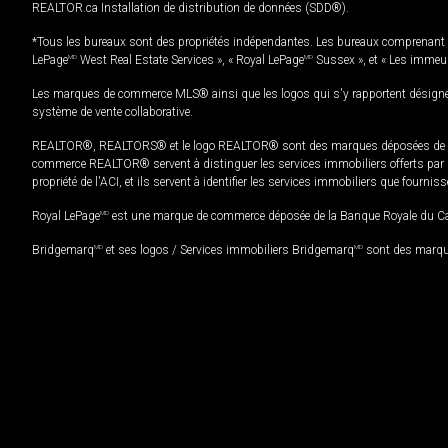
REALTOR.ca Installation de distribution de données (SDD®).
*Tous les bureaux sont des propriétés indépendantes. Les bureaux comprenant 
LePage
MD
West Real Estate Services », « Royal LePage
MD
Sussex », et « Les immeu
Les marques de commerce MLS® ainsi que les logos qui s'y rapportent désignent
système de vente collaborative.
REALTOR®, REALTORS® et le logo REALTOR® sont des marques déposées de REAL
commerce REALTOR® servent à distinguer les services immobiliers offerts par le
propriété de l'ACI, et ils servent à identifier les services immobiliers que fourni
Royal LePage
MD
est une marque de commerce déposée de la Banque Royale du Cana
Bridgemarq
MD
et ses logos / Services immobiliers Bridgemarq
MD
sont des marque