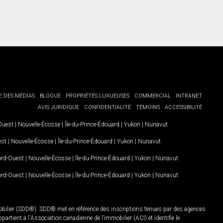
E DES MÉDIAS
BLOGUE
PROPRIÉTÉS LUXUEUSES
COMMERCIAL
INTRANET
AVIS JURIDIQUE
CONFIDENTIALITÉ
TÉMOINS
ACCESSIBILITÉ
-Ouest
|
Nouvelle-Écosse
|
Île-du-Prince-Édouard
|
Yukon
|
Nunavut
.
est
|
Nouvelle-Écosse
|
Île-du-Prince-Édouard
|
Yukon
|
Nunavut
.
Nord-Ouest
|
Nouvelle-Écosse
|
Île-du-Prince-Édouard
|
Yukon
|
Nunavut
Nord-Ouest
|
Nouvelle-Écosse
|
Île-du-Prince-Édouard
|
Yukon
|
Nunavut
mobilier (SDD®). SDD® met en référence des inscriptions tenues par des agences
rtient à l'Association canadienne de l’immobilier (ACI) et identifie le