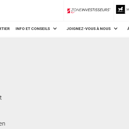
ZoneInvestisseurs RLP
RTIER
INFO ET CONSEILS
JOIGNEZ-VOUS À NOUS
,
t
en