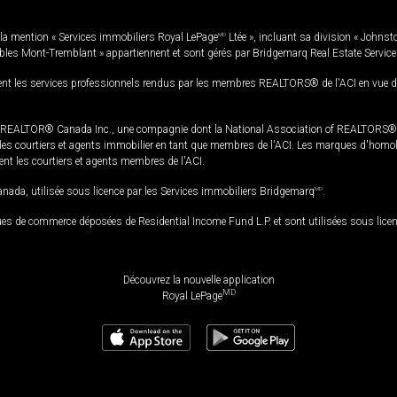
la mention « Services immobiliers Royal LePage
MD
Ltée », incluant sa division « Johnst
bles Mont-Tremblant » appartiennent et sont gérés par Bridgemarq Real Estate Servic
 les services professionnels rendus par les membres REALTORS® de l'ACI en vue de l'a
TOR® Canada Inc., une compagnie dont la National Association of REALTORS® et l'
s courtiers et agents immobilier en tant que membres de l'ACI. Les marques d'homolog
ssent les courtiers et agents membres de l'ACI.
da, utilisée sous licence par les Services immobiliers Bridgemarq
MD
.
s de commerce déposées de Residential Income Fund L.P. et sont utilisées sous lice
Découvrez la nouvelle application
MD
Royal LePage