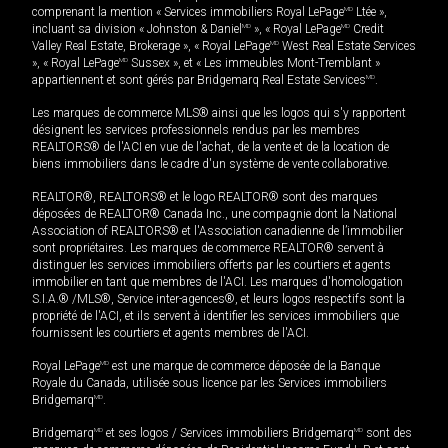
comprenant la mention « Services immobiliers Royal LePage
MD
Ltée »,
incluant sa division « Johnston & Daniel
MD
», « Royal LePage
MD
Credit
Valley Real Estate, Brokerage », « Royal LePage
MD
West Real Estate Services
», « Royal LePage
MD
Sussex », et « Les immeubles Mont-Tremblant »
appartiennent et sont gérés par Bridgemarq Real Estate Services
MD
.
Les marques de commerce MLS® ainsi que les logos qui s'y rapportent
désignent les services professionnels rendus par les membres
REALTORS® de l'ACI en vue de l'achat, de la vente et de la location de
biens immobiliers dans le cadre d'un système de vente collaborative.
REALTOR®, REALTORS® et le logo REALTOR® sont des marques
déposées de REALTOR® Canada Inc., une compagnie dont la National
Association of REALTORS® et l'Association canadienne de l’immobilier
sont propriétaires. Les marques de commerce REALTOR® servent à
distinguer les services immobiliers offerts par les courtiers et agents
immobilier en tant que membres de l'ACI. Les marques d'homologation
S.I.A.® /MLS®, Service inter-agences®, et leurs logos respectifs sont la
propriété de l'ACI, et ils servent à identifier les services immobiliers que
fournissent les courtiers et agents membres de l'ACI.
Royal LePage
MD
est une marque de commerce déposée de la Banque
Royale du Canada, utilisée sous licence par les Services immobiliers
Bridgemarq
MD
.
Bridgemarq
MD
et ses logos / Services immobiliers Bridgemarq
MD
sont des