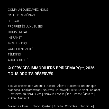
COMMUNIQUEZ AVEC NOUS
SALLE DES MÉDIAS
BLOGUE
PROPRIÉTÉS LUXUEUSES
COMMERCIAL
INTRANET
AVIS JURIDIQUE
CONFIDENTIALITÉ
TÉMOINS
ACCESSIBILITÉ
© SERVICES IMMOBILIERS BRIDGEMARQ
, 2026.
MD
TOUS DROITS RÉSERVÉS.
Trouver une maison
Ontario
|
Québec
|
Alberta
|
Colombie-Britannique
|
Manitoba
|
Saskatchewan
|
Nouveau-Brunswick
|
Terre-Neuve-et-Labrador
|
Territoires du Nord-Ouest
|
Nouvelle-Écosse
|
Île-du-Prince-Édouard
|
Yukon
|
Nunavut
.
Maisons à louer -
Ontario
|
Québec
|
Alberta
|
Colombie-Britannique
|