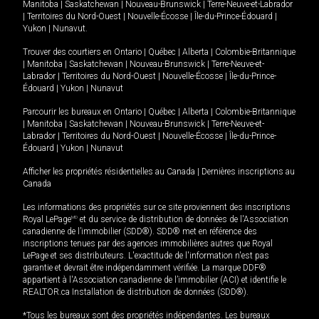
Manitoba
|
Saskatchewan
|
Nouveau-Brunswick
|
Terre-Neuve-et-Labrador
|
Territoires du Nord-Ouest
|
Nouvelle-Écosse
|
Île-du-Prince-Édouard
|
Yukon
|
Nunavut
.
Trouver des courtiers en
Ontario
|
Québec
|
Alberta
|
Colombie-Britannique
|
Manitoba
|
Saskatchewan
|
Nouveau-Brunswick
|
Terre-Neuve-et-
Labrador
|
Territoires du Nord-Ouest
|
Nouvelle-Écosse
|
Île-du-Prince-
Édouard
|
Yukon
|
Nunavut
Parcourir les bureaux en
Ontario
|
Québec
|
Alberta
|
Colombie-Britannique
|
Manitoba
|
Saskatchewan
|
Nouveau-Brunswick
|
Terre-Neuve-et-
Labrador
|
Territoires du Nord-Ouest
|
Nouvelle-Écosse
|
Île-du-Prince-
Édouard
|
Yukon
|
Nunavut
Afficher les propriétés résidentielles au Canada
|
Dernières inscriptions au
Canada
Les informations des propriétés sur ce site proviennent des inscriptions
Royal LePage
MD
et du service de distribution de données de l'Association
canadienne de l’immobilier (SDD®). SDD® met en référence des
inscriptions tenues par des agences immobilières autres que Royal
LePage et ses distributeurs. L'exactitude de l'information n'est pas
garantie et devrait être indépendamment vérifiée. La marque DDF®
appartient à l'Association canadienne de l’immobilier (ACI) et identifie le
REALTOR.ca Installation de distribution de données (SDD®).
*Tous les bureaux sont des propriétés indépendantes. Les bureaux