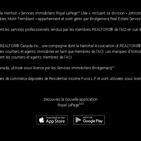
la mention « Services immobiliers Royal LePage
MD
Ltée », incluant sa division « Johnst
bles Mont-Tremblant » appartiennent et sont gérés par Bridgemarq Real Estate Servic
 les services professionnels rendus par les membres REALTORS® de l'ACI en vue de l'a
TOR® Canada Inc., une compagnie dont la National Association of REALTORS® et l'
s courtiers et agents immobilier en tant que membres de l'ACI. Les marques d'homolog
ssent les courtiers et agents membres de l'ACI.
da, utilisée sous licence par les Services immobiliers Bridgemarq
MD
.
s de commerce déposées de Residential Income Fund L.P. et sont utilisées sous lice
Découvrez la nouvelle application
MD
Royal LePage