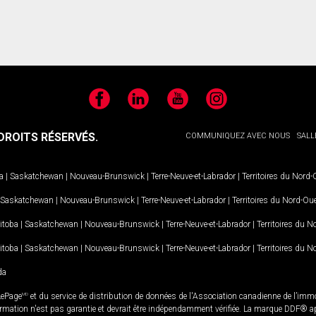
Facebook
LinkedIn
YouTube
Instagram
ROITS RÉSERVÉS.
COMMUNIQUEZ AVEC NOUS
SALL
a
|
Saskatchewan
|
Nouveau-Brunswick
|
Terre-Neuve-et-Labrador
|
Territoires du Nord
Saskatchewan
|
Nouveau-Brunswick
|
Terre-Neuve-et-Labrador
|
Territoires du Nord-Ou
itoba
|
Saskatchewan
|
Nouveau-Brunswick
|
Terre-Neuve-et-Labrador
|
Territoires du 
itoba
|
Saskatchewan
|
Nouveau-Brunswick
|
Terre-Neuve-et-Labrador
|
Territoires du 
da
LePage
MD
et du service de distribution de données de l'Association canadienne de l’im
rmation n'est pas garantie et devrait être indépendamment vérifiée. La marque DDF® appa