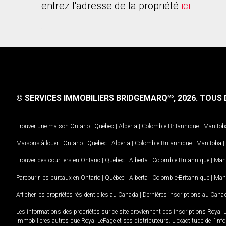
entrez l'adresse de la propriété
ici
.
© SERVICES IMMOBILIERS BRIDGEMARQ
, 2026.
TOUS D
MD
Trouver une maison
Ontario
|
Québec
|
Alberta
|
Colombie-Britannique
|
Manitob
Maisons à louer -
Ontario
|
Québec
|
Alberta
|
Colombie-Britannique
|
Manitoba
|
Trouver des courtiers en
Ontario
|
Québec
|
Alberta
|
Colombie-Britannique
|
Man
Parcourir les bureaux en
Ontario
|
Québec
|
Alberta
|
Colombie-Britannique
|
Man
Afficher les propriétés résidentielles au Canada
|
Dernières inscriptions au Cana
Les informations des propriétés sur ce site proviennent des inscriptions Royal 
immobilières autres que Royal LePage et ses distributeurs. L'exactitude de l'info