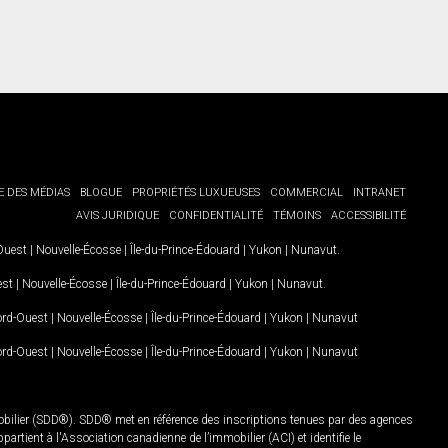
E DES MÉDIAS
BLOGUE
PROPRIÉTÉS LUXUEUSES
COMMERCIAL
INTRANET
AVIS JURIDIQUE
CONFIDENTIALITÉ
TÉMOINS
ACCESSIBILITÉ
-Ouest
|
Nouvelle-Écosse
|
Île-du-Prince-Édouard
|
Yukon
|
Nunavut
.
est
|
Nouvelle-Écosse
|
Île-du-Prince-Édouard
|
Yukon
|
Nunavut
.
Nord-Ouest
|
Nouvelle-Écosse
|
Île-du-Prince-Édouard
|
Yukon
|
Nunavut
Nord-Ouest
|
Nouvelle-Écosse
|
Île-du-Prince-Édouard
|
Yukon
|
Nunavut
mobilier (SDD®). SDD® met en référence des inscriptions tenues par des agences
rtient à l'Association canadienne de l’immobilier (ACI) et identifie le