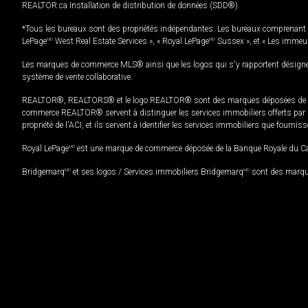
REALTOR.ca Installation de distribution de données (SDD®).
*Tous les bureaux sont des propriétés indépendantes. Les bureaux comprenant 
LePage
MD
West Real Estate Services », « Royal LePage
MD
Sussex », et « Les immeu
Les marques de commerce MLS® ainsi que les logos qui s'y rapportent désignent
système de vente collaborative.
REALTOR®, REALTORS® et le logo REALTOR® sont des marques déposées de REAL
commerce REALTOR® servent à distinguer les services immobiliers offerts par le
propriété de l'ACI, et ils servent à identifier les services immobiliers que fourni
Royal LePage
MD
est une marque de commerce déposée de la Banque Royale du Cana
Bridgemarq
MD
et ses logos / Services immobiliers Bridgemarq
MD
sont des marque