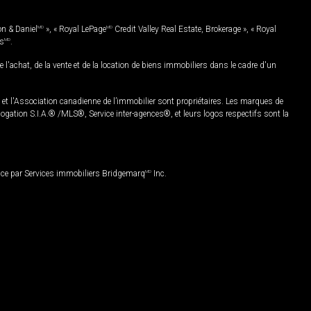
on & Daniel
MD
», « Royal LePage
MD
Credit Valley Real Estate, Brokerage », « Royal
es
MD
.
chat, de la vente et de la location de biens immobiliers dans le cadre d'un
Association canadienne de l’immobilier sont propriétaires. Les marques de
ation S.I.A.® /MLS®, Service inter-agences®, et leurs logos respectifs sont la
nce par Services immobiliers Bridgemarq
MD
Inc.