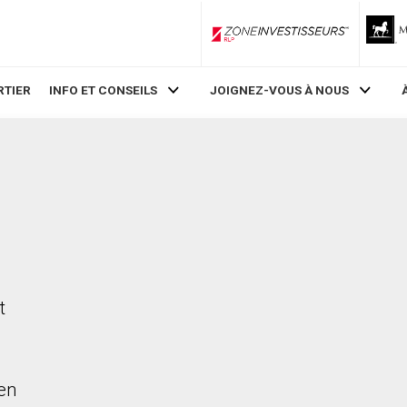
ZoneInvestisseurs RLP
RTIER
INFO ET CONSEILS
JOIGNEZ-VOUS À NOUS
,
t
en