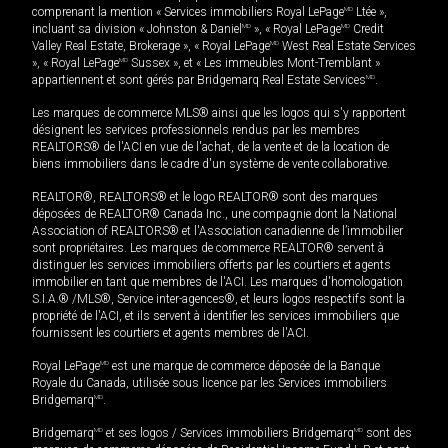
comprenant la mention « Services immobiliers Royal LePage
MD
Ltée »,
incluant sa division « Johnston & Daniel
MD
», « Royal LePage
MD
Credit
Valley Real Estate, Brokerage », « Royal LePage
MD
West Real Estate Services
», « Royal LePage
MD
Sussex », et « Les immeubles Mont-Tremblant »
appartiennent et sont gérés par Bridgemarq Real Estate Services
MD
.
Les marques de commerce MLS® ainsi que les logos qui s'y rapportent
désignent les services professionnels rendus par les membres
REALTORS® de l'ACI en vue de l'achat, de la vente et de la location de
biens immobiliers dans le cadre d'un système de vente collaborative.
REALTOR®, REALTORS® et le logo REALTOR® sont des marques
déposées de REALTOR® Canada Inc., une compagnie dont la National
Association of REALTORS® et l'Association canadienne de l’immobilier
sont propriétaires. Les marques de commerce REALTOR® servent à
distinguer les services immobiliers offerts par les courtiers et agents
immobilier en tant que membres de l'ACI. Les marques d'homologation
S.I.A.® /MLS®, Service inter-agences®, et leurs logos respectifs sont la
propriété de l'ACI, et ils servent à identifier les services immobiliers que
fournissent les courtiers et agents membres de l'ACI.
Royal LePage
MD
est une marque de commerce déposée de la Banque
Royale du Canada, utilisée sous licence par les Services immobiliers
Bridgemarq
MD
.
Bridgemarq
MD
et ses logos / Services immobiliers Bridgemarq
MD
sont des