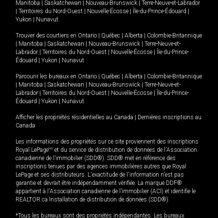
Manitoba
|
Saskatchewan
|
Nouveau-Brunswick
|
Terre-Neuve-et-Labrador
|
Territoires du Nord-Ouest
|
Nouvelle-Écosse
|
Île-du-Prince-Édouard
|
Yukon
|
Nunavut
.
Trouver des courtiers en
Ontario
|
Québec
|
Alberta
|
Colombie-Britannique
|
Manitoba
|
Saskatchewan
|
Nouveau-Brunswick
|
Terre-Neuve-et-
Labrador
|
Territoires du Nord-Ouest
|
Nouvelle-Écosse
|
Île-du-Prince-
Édouard
|
Yukon
|
Nunavut
Parcourir les bureaux en
Ontario
|
Québec
|
Alberta
|
Colombie-Britannique
|
Manitoba
|
Saskatchewan
|
Nouveau-Brunswick
|
Terre-Neuve-et-
Labrador
|
Territoires du Nord-Ouest
|
Nouvelle-Écosse
|
Île-du-Prince-
Édouard
|
Yukon
|
Nunavut
Afficher les propriétés résidentielles au Canada
|
Dernières inscriptions au
Canada
Les informations des propriétés sur ce site proviennent des inscriptions
Royal LePage
MD
et du service de distribution de données de l'Association
canadienne de l’immobilier (SDD®). SDD® met en référence des
inscriptions tenues par des agences immobilières autres que Royal
LePage et ses distributeurs. L'exactitude de l'information n'est pas
garantie et devrait être indépendamment vérifiée. La marque DDF®
appartient à l'Association canadienne de l’immobilier (ACI) et identifie le
REALTOR.ca Installation de distribution de données (SDD®).
*Tous les bureaux sont des propriétés indépendantes. Les bureaux