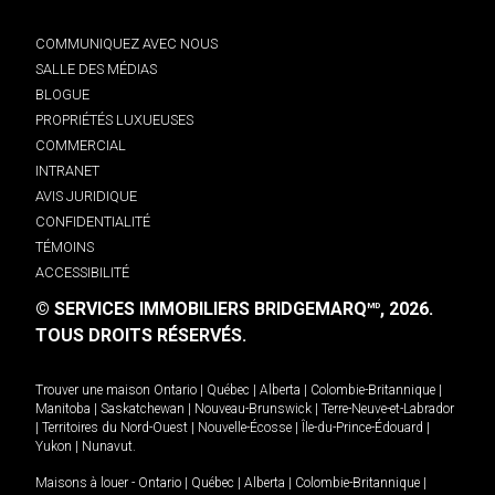
COMMUNIQUEZ AVEC NOUS
SALLE DES MÉDIAS
BLOGUE
PROPRIÉTÉS LUXUEUSES
COMMERCIAL
INTRANET
AVIS JURIDIQUE
CONFIDENTIALITÉ
TÉMOINS
ACCESSIBILITÉ
© SERVICES IMMOBILIERS BRIDGEMARQ
, 2026.
MD
TOUS DROITS RÉSERVÉS.
Trouver une maison
Ontario
|
Québec
|
Alberta
|
Colombie-Britannique
|
Manitoba
|
Saskatchewan
|
Nouveau-Brunswick
|
Terre-Neuve-et-Labrador
|
Territoires du Nord-Ouest
|
Nouvelle-Écosse
|
Île-du-Prince-Édouard
|
Yukon
|
Nunavut
.
Maisons à louer -
Ontario
|
Québec
|
Alberta
|
Colombie-Britannique
|