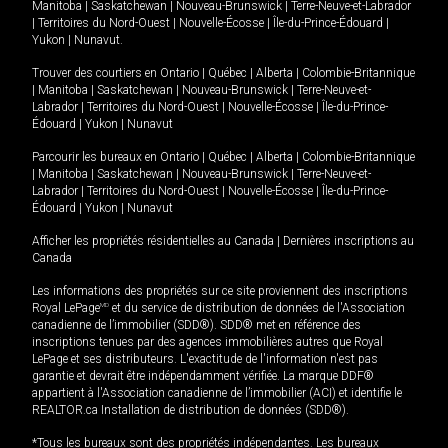
Manitoba
|
Saskatchewan
|
Nouveau-Brunswick
|
Terre-Neuve-et-Labrador
|
Territoires du Nord-Ouest
|
Nouvelle-Écosse
|
Île-du-Prince-Édouard
|
Yukon
|
Nunavut
.
Trouver des courtiers en
Ontario
|
Québec
|
Alberta
|
Colombie-Britannique
|
Manitoba
|
Saskatchewan
|
Nouveau-Brunswick
|
Terre-Neuve-et-
Labrador
|
Territoires du Nord-Ouest
|
Nouvelle-Écosse
|
Île-du-Prince-
Édouard
|
Yukon
|
Nunavut
Parcourir les bureaux en
Ontario
|
Québec
|
Alberta
|
Colombie-Britannique
|
Manitoba
|
Saskatchewan
|
Nouveau-Brunswick
|
Terre-Neuve-et-
Labrador
|
Territoires du Nord-Ouest
|
Nouvelle-Écosse
|
Île-du-Prince-
Édouard
|
Yukon
|
Nunavut
Afficher les propriétés résidentielles au Canada
|
Dernières inscriptions au
Canada
Les informations des propriétés sur ce site proviennent des inscriptions
Royal LePage
MD
et du service de distribution de données de l'Association
canadienne de l’immobilier (SDD®). SDD® met en référence des
inscriptions tenues par des agences immobilières autres que Royal
LePage et ses distributeurs. L'exactitude de l'information n'est pas
garantie et devrait être indépendamment vérifiée. La marque DDF®
appartient à l'Association canadienne de l’immobilier (ACI) et identifie le
REALTOR.ca Installation de distribution de données (SDD®).
*Tous les bureaux sont des propriétés indépendantes. Les bureaux