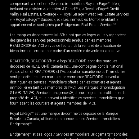
comprenant la mention « Services immobiliers Royal LePage
MD
Ltée »,
incluant sa division « Johnston & Daniel
MD
», « Royal LePage
MD
Credit
Valley Real Estate, Brokerage », « Royal LePage
MD
West Real Estate Services
», « Royal LePage
MD
Sussex », et « Les immeubles Mont-Tremblant »
appartiennent et sont gérés par Bridgemarq Real Estate Services
MD
.
Les marques de commerce MLS® ainsi que les logos qui s'y rapportent
désignent les services professionnels rendus par les membres
REALTORS® de l'ACI en vue de l'achat, de la vente et de la location de
biens immobiliers dans le cadre d'un système de vente collaborative.
REALTOR®, REALTORS® et le logo REALTOR® sont des marques
déposées de REALTOR® Canada Inc., une compagnie dont la National
Association of REALTORS® et l'Association canadienne de l’immobilier
sont propriétaires. Les marques de commerce REALTOR® servent à
distinguer les services immobiliers offerts par les courtiers et agents
immobilier en tant que membres de l'ACI. Les marques d'homologation
S.I.A.® /MLS®, Service inter-agences®, et leurs logos respectifs sont la
propriété de l'ACI, et ils servent à identifier les services immobiliers que
fournissent les courtiers et agents membres de l'ACI.
Royal LePage
MD
est une marque de commerce déposée de la Banque
Royale du Canada, utilisée sous licence par les Services immobiliers
Bridgemarq
MD
.
Bridgemarq
MD
et ses logos / Services immobiliers Bridgemarq
MD
sont des