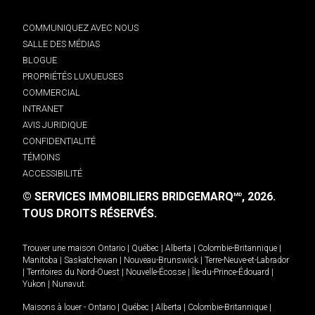
COMMUNIQUEZ AVEC NOUS
SALLE DES MÉDIAS
BLOGUE
PROPRIÉTÉS LUXUEUSES
COMMERCIAL
INTRANET
AVIS JURIDIQUE
CONFIDENTIALITÉ
TÉMOINS
ACCESSIBILITÉ
© SERVICES IMMOBILIERS BRIDGEMARQ
, 2026.
MD
TOUS DROITS RÉSERVÉS.
Trouver une maison
Ontario
|
Québec
|
Alberta
|
Colombie-Britannique
|
Manitoba
|
Saskatchewan
|
Nouveau-Brunswick
|
Terre-Neuve-et-Labrador
|
Territoires du Nord-Ouest
|
Nouvelle-Écosse
|
Île-du-Prince-Édouard
|
Yukon
|
Nunavut
.
Maisons à louer -
Ontario
|
Québec
|
Alberta
|
Colombie-Britannique
|