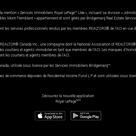
la mention « Services immobiliers Royal LePage
MD
Ltée », incluant sa division « Johnst
bles Mont-Tremblant » appartiennent et sont gérés par Bridgemarq Real Estate Servic
 les services professionnels rendus par les membres REALTORS® de l'ACI en vue de l'a
TOR® Canada Inc., une compagnie dont la National Association of REALTORS® et l'
s courtiers et agents immobilier en tant que membres de l'ACI. Les marques d'homolog
ssent les courtiers et agents membres de l'ACI.
da, utilisée sous licence par les Services immobiliers Bridgemarq
MD
.
s de commerce déposées de Residential Income Fund L.P. et sont utilisées sous lice
Découvrez la nouvelle application
MD
Royal LePage