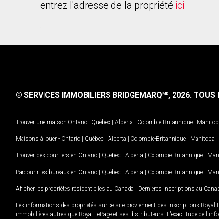
entrez l'adresse de la propriété
ici
.
© SERVICES IMMOBILIERS BRIDGEMARQ
, 2026.
TOUS D
MD
Trouver une maison
Ontario
|
Québec
|
Alberta
|
Colombie-Britannique
|
Manitob
Maisons à louer -
Ontario
|
Québec
|
Alberta
|
Colombie-Britannique
|
Manitoba
|
Trouver des courtiers en
Ontario
|
Québec
|
Alberta
|
Colombie-Britannique
|
Man
Parcourir les bureaux en
Ontario
|
Québec
|
Alberta
|
Colombie-Britannique
|
Man
Afficher les propriétés résidentielles au Canada
|
Dernières inscriptions au Cana
Les informations des propriétés sur ce site proviennent des inscriptions Royal 
immobilières autres que Royal LePage et ses distributeurs. L'exactitude de l'info