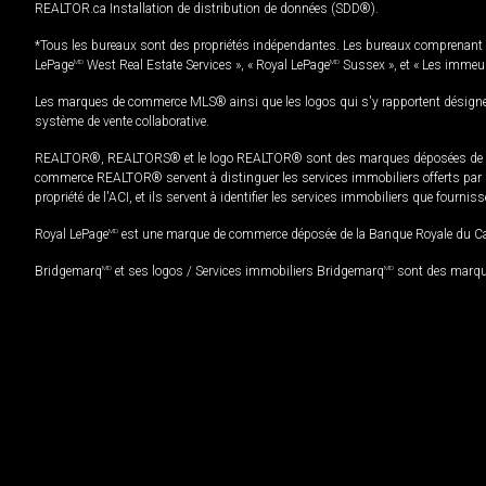
REALTOR.ca Installation de distribution de données (SDD®).
*Tous les bureaux sont des propriétés indépendantes. Les bureaux comprenant 
LePage
MD
West Real Estate Services », « Royal LePage
MD
Sussex », et « Les immeu
Les marques de commerce MLS® ainsi que les logos qui s'y rapportent désignent
système de vente collaborative.
REALTOR®, REALTORS® et le logo REALTOR® sont des marques déposées de REAL
commerce REALTOR® servent à distinguer les services immobiliers offerts par le
propriété de l'ACI, et ils servent à identifier les services immobiliers que fourni
Royal LePage
MD
est une marque de commerce déposée de la Banque Royale du Cana
Bridgemarq
MD
et ses logos / Services immobiliers Bridgemarq
MD
sont des marque