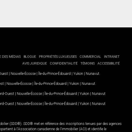
E DES MÉDIAS
BLOGUE
PROPRIÉTÉS LUXUEUSES
COMMERCIAL
INTRANET
AVIS JURIDIQUE
CONFIDENTIALITÉ
TÉMOINS
ACCESSIBILITÉ
-Ouest
|
Nouvelle-Écosse
|
Île-du-Prince-Édouard
|
Yukon
|
Nunavut
.
est
|
Nouvelle-Écosse
|
Île-du-Prince-Édouard
|
Yukon
|
Nunavut
.
Nord-Ouest
|
Nouvelle-Écosse
|
Île-du-Prince-Édouard
|
Yukon
|
Nunavut
Nord-Ouest
|
Nouvelle-Écosse
|
Île-du-Prince-Édouard
|
Yukon
|
Nunavut
mobilier (SDD®). SDD® met en référence des inscriptions tenues par des agences
rtient à l'Association canadienne de l’immobilier (ACI) et identifie le