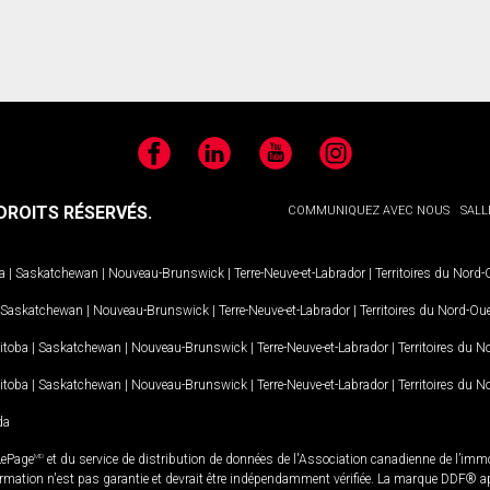
Facebook
LinkedIn
YouTube
Instagram
ROITS RÉSERVÉS.
COMMUNIQUEZ AVEC NOUS
SALL
a
|
Saskatchewan
|
Nouveau-Brunswick
|
Terre-Neuve-et-Labrador
|
Territoires du Nord
Saskatchewan
|
Nouveau-Brunswick
|
Terre-Neuve-et-Labrador
|
Territoires du Nord-Ou
itoba
|
Saskatchewan
|
Nouveau-Brunswick
|
Terre-Neuve-et-Labrador
|
Territoires du 
itoba
|
Saskatchewan
|
Nouveau-Brunswick
|
Terre-Neuve-et-Labrador
|
Territoires du 
da
LePage
MD
et du service de distribution de données de l'Association canadienne de l’im
rmation n'est pas garantie et devrait être indépendamment vérifiée. La marque DDF® appa