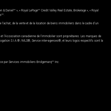
on & Daniel
MD
», « Royal LePage
MD
Credit Valley Real Estate, Brokerage », « Royal
es
MD
.
chat, de la vente et de la location de biens immobiliers dans le cadre d'un
Association canadienne de l’immobilier sont propriétaires. Les marques de
ation S.I.A.® /MLS®, Service inter-agences®, et leurs logos respectifs sont la
nce par Services immobiliers Bridgemarq
MD
Inc.