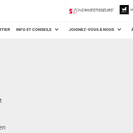
ZoneInvestisseurs RLP
RTIER
INFO ET CONSEILS
JOIGNEZ-VOUS À NOUS
,
t
en