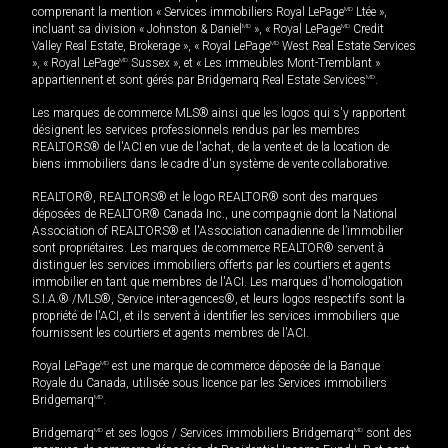
comprenant la mention « Services immobiliers Royal LePage
MD
Ltée »,
incluant sa division « Johnston & Daniel
MD
», « Royal LePage
MD
Credit
Valley Real Estate, Brokerage », « Royal LePage
MD
West Real Estate Services
», « Royal LePage
MD
Sussex », et « Les immeubles Mont-Tremblant »
appartiennent et sont gérés par Bridgemarq Real Estate Services
MD
.
Les marques de commerce MLS® ainsi que les logos qui s'y rapportent
désignent les services professionnels rendus par les membres
REALTORS® de l'ACI en vue de l'achat, de la vente et de la location de
biens immobiliers dans le cadre d'un système de vente collaborative.
REALTOR®, REALTORS® et le logo REALTOR® sont des marques
déposées de REALTOR® Canada Inc., une compagnie dont la National
Association of REALTORS® et l'Association canadienne de l’immobilier
sont propriétaires. Les marques de commerce REALTOR® servent à
distinguer les services immobiliers offerts par les courtiers et agents
immobilier en tant que membres de l'ACI. Les marques d'homologation
S.I.A.® /MLS®, Service inter-agences®, et leurs logos respectifs sont la
propriété de l'ACI, et ils servent à identifier les services immobiliers que
fournissent les courtiers et agents membres de l'ACI.
Royal LePage
MD
est une marque de commerce déposée de la Banque
Royale du Canada, utilisée sous licence par les Services immobiliers
Bridgemarq
MD
.
Bridgemarq
MD
et ses logos / Services immobiliers Bridgemarq
MD
sont des