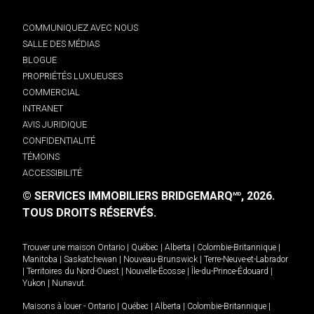
COMMUNIQUEZ AVEC NOUS
SALLE DES MÉDIAS
BLOGUE
PROPRIÉTÉS LUXUEUSES
COMMERCIAL
INTRANET
AVIS JURIDIQUE
CONFIDENTIALITÉ
TÉMOINS
ACCESSIBILITÉ
© SERVICES IMMOBILIERS BRIDGEMARQ
, 2026.
MD
TOUS DROITS RÉSERVÉS.
Trouver une maison
Ontario
|
Québec
|
Alberta
|
Colombie-Britannique
|
Manitoba
|
Saskatchewan
|
Nouveau-Brunswick
|
Terre-Neuve-et-Labrador
|
Territoires du Nord-Ouest
|
Nouvelle-Écosse
|
Île-du-Prince-Édouard
|
Yukon
|
Nunavut
.
Maisons à louer -
Ontario
|
Québec
|
Alberta
|
Colombie-Britannique
|