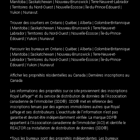
Manitoba
|
Saskatchewan
|
Nouveau-Brunswick
|
Terre-Neuve-et-Labrador
|
Territoires du Nord-Ouest
|
Nouvelle-Écosse
|
Île-du-Prince-Édouard
|
Yukon
|
Nunavut
.
Trouver des courtiers en
Ontario
|
Québec
|
Alberta
|
Colombie-Britannique
|
Manitoba
|
Saskatchewan
|
Nouveau-Brunswick
|
Terre-Neuve-et-
Labrador
|
Territoires du Nord-Ouest
|
Nouvelle-Écosse
|
Île-du-Prince-
Édouard
|
Yukon
|
Nunavut
Parcourir les bureaux en
Ontario
|
Québec
|
Alberta
|
Colombie-Britannique
|
Manitoba
|
Saskatchewan
|
Nouveau-Brunswick
|
Terre-Neuve-et-
Labrador
|
Territoires du Nord-Ouest
|
Nouvelle-Écosse
|
Île-du-Prince-
Édouard
|
Yukon
|
Nunavut
Afficher les propriétés résidentielles au Canada
|
Dernières inscriptions au
Canada
Les informations des propriétés sur ce site proviennent des inscriptions
Royal LePage
MD
et du service de distribution de données de l'Association
canadienne de l’immobilier (SDD®). SDD® met en référence des
inscriptions tenues par des agences immobilières autres que Royal
LePage et ses distributeurs. L'exactitude de l'information n'est pas
garantie et devrait être indépendamment vérifiée. La marque DDF®
appartient à l'Association canadienne de l’immobilier (ACI) et identifie le
REALTOR.ca Installation de distribution de données (SDD®).
*Tous les bureaux sont des propriétés indépendantes. Les bureaux