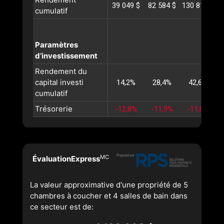
39 049 $
82 584 $
130 811 $
1
cumulatif
Paramètres
d’investissement
Rendement du
capital investi
14,2%
28,4%
42,6%
cumulatif
Trésorerie
-12,8%
-11,9%
-11,0%
MC
ÉvaluationExpress
La valeur approximative d'une propriété de 5
chambres à coucher et 4 salles de bain dans
ce secteur est de: