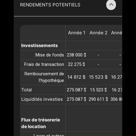
RENDEMENTS POTENTIELS
Année
1
Année
2
Année
3
A
Investissements
Mise de fonds
238 000 $
-
-
Frais de transaction
22 275 $
-
-
Remboursement de
14 812 $
15 523 $
16 270 $
1
l’hypothèque
Total
275 087 $
15 523 $
16 270 $
1
Liquidités investies
275 087 $
290 611 $
306 881 $
3
Flux de trésorerie
de location