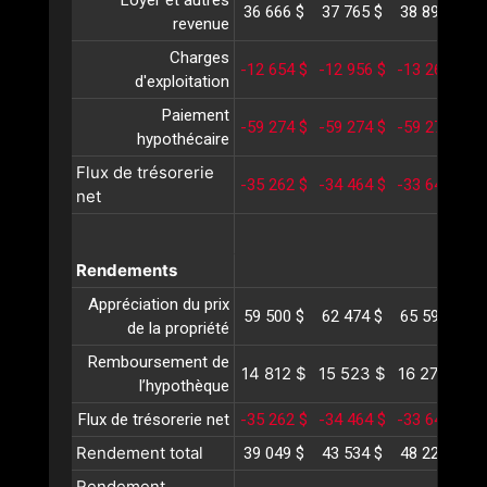
Loyer et autres
36 666 $
37 765 $
38 898 $
4
revenue
Charges
-12 654 $
-12 956 $
-13 265 $
-
d'exploitation
Paiement
-59 274 $
-59 274 $
-59 274 $
-
hypothécaire
Flux de trésorerie
-35 262 $
-34 464 $
-33 641 $
-
net
Rendements
Appréciation du prix
59 500 $
62 474 $
65 598 $
6
de la propriété
Remboursement de
14 812 $
15 523 $
16 270 $
1
l’hypothèque
Flux de trésorerie net
-35 262 $
-34 464 $
-33 641 $
-
Rendement total
39 049 $
43 534 $
48 227 $
5
Rendement