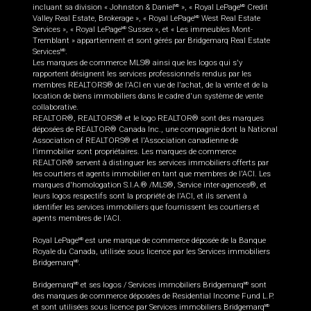
incluant sa division « Johnston & Daniel
», « Royal LePage
Credit
MD
MD
Valley Real Estate, Brokerage », « Royal LePage
West Real Estate
MD
Services », « Royal LePage
Sussex », et « Les immeubles Mont-
MD
Tremblant » appartiennent et sont gérés par Bridgemarq Real Estate
Services
.
MD
Les marques de commerce MLS® ainsi que les logos qui s'y
rapportent désignent les services professionnels rendus par les
membres REALTORS® de l'ACI en vue de l'achat, de la vente et de la
location de biens immobiliers dans le cadre d'un système de vente
collaborative.
REALTOR®, REALTORS® et le logo REALTOR® sont des marques
déposées de REALTOR® Canada Inc., une compagnie dont la National
Association of REALTORS® et l'Association canadienne de
l’immobilier sont propriétaires. Les marques de commerce
REALTOR® servent à distinguer les services immobiliers offerts par
les courtiers et agents immobilier en tant que membres de l'ACI. Les
marques d'homologation S.I.A.® /MLS®, Service inter-agences®, et
leurs logos respectifs sont la propriété de l'ACI, et ils servent à
identifier les services immobiliers que fournissent les courtiers et
agents membres de l'ACI.
Royal LePage
est une marque de commerce déposée de la Banque
MD
Royale du Canada, utilisée sous licence par les Services immobiliers
Bridgemarq
.
MD
Bridgemarq
et ses logos / Services immobiliers Bridgemarq
sont
MD
MD
des marques de commerce déposées de Residential Income Fund L.P.
et sont utilisées sous licence par Services immobiliers Bridgemarq
MD