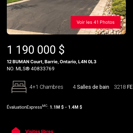
Voir les 41 Photos
1 190 000
$
12 BUMAN Court, Barrie, Ontario, L4N 0L3
NO. MLS® 40833769
4+1 Chambres
4
Salles de bain
3218
F
MC
ÉvaluationExpress
:
1.1M $ - 1.4M $
Visites libres