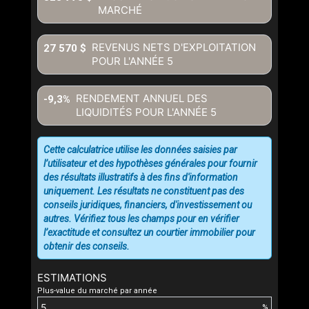
MARCHÉ
REVENUS NETS D'EXPLOITATION
27 570 $
POUR L'ANNÉE
5
RENDEMENT ANNUEL DES
-9,3%
LIQUIDITÉS POUR L'ANNÉE
5
Cette calculatrice utilise les données saisies par
l’utilisateur et des hypothèses générales pour fournir
des résultats illustratifs à des fins d'information
uniquement. Les résultats ne constituent pas des
conseils juridiques, financiers, d'investissement ou
autres. Vérifiez tous les champs pour en vérifier
l’exactitude et consultez un courtier immobilier pour
obtenir des conseils.
ESTIMATIONS
Plus-value du marché par année
%