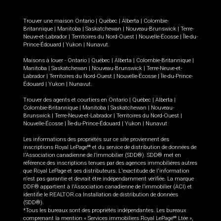
Trouver une maison
Ontario
|
Québec
|
Alberta
|
Colombie-
Britannique
|
Manitoba
|
Saskatchewan
|
Nouveau-Brunswick
|
Terre-
Neuve-et-Labrador
|
Territoires du Nord-Ouest
|
Nouvelle-Écosse
|
Île-du-
Prince-Édouard
|
Yukon
|
Nunavut
.
Maisons à louer -
Ontario
|
Québec
|
Alberta
|
Colombie-Britannique
|
Manitoba
|
Saskatchewan
|
Nouveau-Brunswick
|
Terre-Neuve-et-
Labrador
|
Territoires du Nord-Ouest
|
Nouvelle-Écosse
|
Île-du-Prince-
Édouard
|
Yukon
|
Nunavut
.
Trouver des agents et courtiers en
Ontario
|
Québec
|
Alberta
|
Colombie-Britannique
|
Manitoba
|
Saskatchewan
|
Nouveau-
Brunswick
|
Terre-Neuve-et-Labrador
|
Territoires du Nord-Ouest
|
Nouvelle-Écosse
|
Île-du-Prince-Édouard
|
Yukon
|
Nunavut
Les informations des propriétés sur ce site proviennent des
inscriptions Royal LePage
et du service de distribution de données de
MD
l'Association canadienne de l’immobilier (SDD®). SDD® met en
référence des inscriptions tenues par des agences immobilières autres
que Royal LePage et ses distributeurs. L'exactitude de l'information
n'est pas garantie et devrait être indépendamment vérifiée. La marque
DDF® appartient à l'Association canadienne de l’immobilier (ACI) et
identifie le REALTOR.ca Installation de distribution de données
(SDD®).
*Tous les bureaux sont des propriétés indépendantes. Les bureaux
comprenant la mention « Services immobiliers Royal LePage
Ltée »,
MD