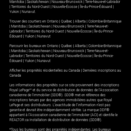
Manitoba
|
Saskatchewan
|
Nouveau-Brunswick
|
Terre-Neuve-et-Labrador
|
Territoires du Nord-Ouest
|
Nouvelle-Écosse
|
Île-du-Prince-Édouard
|
Yukon
|
Nunavut
.
Trouver des courtiers en
Ontario
|
Québec
|
Alberta
|
Colombie-Britannique
|
Manitoba
|
Saskatchewan
|
Nouveau-Brunswick
|
Terre-Neuve-et-
Labrador
|
Territoires du Nord-Ouest
|
Nouvelle-Écosse
|
Île-du-Prince-
Édouard
|
Yukon
|
Nunavut
Parcourir les bureaux en
Ontario
|
Québec
|
Alberta
|
Colombie-Britannique
|
Manitoba
|
Saskatchewan
|
Nouveau-Brunswick
|
Terre-Neuve-et-
Labrador
|
Territoires du Nord-Ouest
|
Nouvelle-Écosse
|
Île-du-Prince-
Édouard
|
Yukon
|
Nunavut
Afficher les propriétés résidentielles au Canada
|
Dernières inscriptions au
Canada
Les informations des propriétés sur ce site proviennent des inscriptions
Royal LePage
MD
et du service de distribution de données de l'Association
canadienne de l’immobilier (SDD®). SDD® met en référence des
inscriptions tenues par des agences immobilières autres que Royal
LePage et ses distributeurs. L'exactitude de l'information n'est pas
garantie et devrait être indépendamment vérifiée. La marque DDF®
appartient à l'Association canadienne de l’immobilier (ACI) et identifie le
REALTOR.ca Installation de distribution de données (SDD®).
*Tous les bureaux sont des propriétés indépendantes. Les bureaux