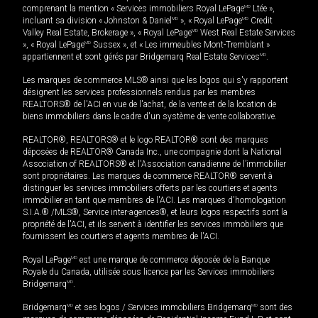
comprenant la mention « Services immobiliers Royal LePage
MD
Ltée »,
incluant sa division « Johnston & Daniel
MD
», « Royal LePage
MD
Credit
Valley Real Estate, Brokerage », « Royal LePage
MD
West Real Estate Services
», « Royal LePage
MD
Sussex », et « Les immeubles Mont-Tremblant »
appartiennent et sont gérés par Bridgemarq Real Estate Services
MD
.
Les marques de commerce MLS® ainsi que les logos qui s'y rapportent
désignent les services professionnels rendus par les membres
REALTORS® de l'ACI en vue de l'achat, de la vente et de la location de
biens immobiliers dans le cadre d'un système de vente collaborative.
REALTOR®, REALTORS® et le logo REALTOR® sont des marques
déposées de REALTOR® Canada Inc., une compagnie dont la National
Association of REALTORS® et l'Association canadienne de l’immobilier
sont propriétaires. Les marques de commerce REALTOR® servent à
distinguer les services immobiliers offerts par les courtiers et agents
immobilier en tant que membres de l'ACI. Les marques d'homologation
S.I.A.® /MLS®, Service inter-agences®, et leurs logos respectifs sont la
propriété de l'ACI, et ils servent à identifier les services immobiliers que
fournissent les courtiers et agents membres de l'ACI.
Royal LePage
MD
est une marque de commerce déposée de la Banque
Royale du Canada, utilisée sous licence par les Services immobiliers
Bridgemarq
MD
.
Bridgemarq
MD
et ses logos / Services immobiliers Bridgemarq
MD
sont des