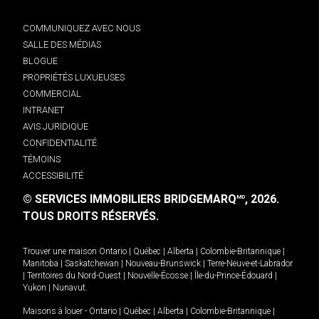
COMMUNIQUEZ AVEC NOUS
SALLE DES MÉDIAS
BLOGUE
PROPRIÉTÉS LUXUEUSES
COMMERCIAL
INTRANET
AVIS JURIDIQUE
CONFIDENTIALITÉ
TÉMOINS
ACCESSIBILITÉ
© SERVICES IMMOBILIERS BRIDGEMARQ
, 2026.
MD
TOUS DROITS RÉSERVÉS.
Trouver une maison
Ontario
|
Québec
|
Alberta
|
Colombie-Britannique
|
Manitoba
|
Saskatchewan
|
Nouveau-Brunswick
|
Terre-Neuve-et-Labrador
|
Territoires du Nord-Ouest
|
Nouvelle-Écosse
|
Île-du-Prince-Édouard
|
Yukon
|
Nunavut
.
Maisons à louer -
Ontario
|
Québec
|
Alberta
|
Colombie-Britannique
|