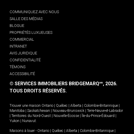
COMMUNIQUEZ AVEC NOUS
SALLE DES MÉDIAS
BLOGUE
PROPRIÉTÉS LUXUEUSES
COMMERCIAL
INTRANET
AVIS JURIDIQUE
CONFIDENTIALITÉ
TÉMOINS
ACCESSIBILITÉ
© SERVICES IMMOBILIERS BRIDGEMARQ
, 2026.
MD
TOUS DROITS RÉSERVÉS.
Trouver une maison
Ontario
|
Québec
|
Alberta
|
Colombie-Britannique
|
Manitoba
|
Saskatchewan
|
Nouveau-Brunswick
|
Terre-Neuve-et-Labrador
|
Territoires du Nord-Ouest
|
Nouvelle-Écosse
|
Île-du-Prince-Édouard
|
Yukon
|
Nunavut
.
Maisons à louer -
Ontario
|
Québec
|
Alberta
|
Colombie-Britannique
|