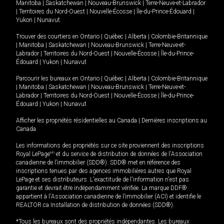
Manitoba
|
Saskatchewan
|
Nouveau-Brunswick
|
Terre-Neuve-et-Labrador
|
Territoires du Nord-Ouest
|
Nouvelle-Écosse
|
Île-du-Prince-Édouard
|
Yukon
|
Nunavut
.
Trouver des courtiers en
Ontario
|
Québec
|
Alberta
|
Colombie-Britannique
|
Manitoba
|
Saskatchewan
|
Nouveau-Brunswick
|
Terre-Neuve-et-
Labrador
|
Territoires du Nord-Ouest
|
Nouvelle-Écosse
|
Île-du-Prince-
Édouard
|
Yukon
|
Nunavut
Parcourir les bureaux en
Ontario
|
Québec
|
Alberta
|
Colombie-Britannique
|
Manitoba
|
Saskatchewan
|
Nouveau-Brunswick
|
Terre-Neuve-et-
Labrador
|
Territoires du Nord-Ouest
|
Nouvelle-Écosse
|
Île-du-Prince-
Édouard
|
Yukon
|
Nunavut
Afficher les propriétés résidentielles au Canada
|
Dernières inscriptions au
Canada
Les informations des propriétés sur ce site proviennent des inscriptions
Royal LePage
MD
et du service de distribution de données de l'Association
canadienne de l’immobilier (SDD®). SDD® met en référence des
inscriptions tenues par des agences immobilières autres que Royal
LePage et ses distributeurs. L'exactitude de l'information n'est pas
garantie et devrait être indépendamment vérifiée. La marque DDF®
appartient à l'Association canadienne de l’immobilier (ACI) et identifie le
REALTOR.ca Installation de distribution de données (SDD®).
*Tous les bureaux sont des propriétés indépendantes. Les bureaux