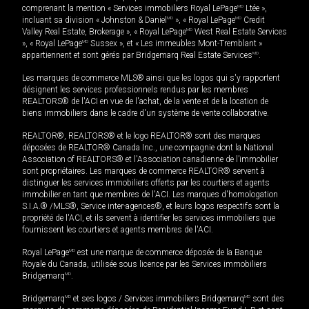
comprenant la mention « Services immobiliers Royal LePage
MD
Ltée »,
incluant sa division « Johnston & Daniel
MD
», « Royal LePage
MD
Credit
Valley Real Estate, Brokerage », « Royal LePage
MD
West Real Estate Services
», « Royal LePage
MD
Sussex », et « Les immeubles Mont-Tremblant »
appartiennent et sont gérés par Bridgemarq Real Estate Services
MD
.
Les marques de commerce MLS® ainsi que les logos qui s'y rapportent
désignent les services professionnels rendus par les membres
REALTORS® de l'ACI en vue de l'achat, de la vente et de la location de
biens immobiliers dans le cadre d'un système de vente collaborative.
REALTOR®, REALTORS® et le logo REALTOR® sont des marques
déposées de REALTOR® Canada Inc., une compagnie dont la National
Association of REALTORS® et l'Association canadienne de l’immobilier
sont propriétaires. Les marques de commerce REALTOR® servent à
distinguer les services immobiliers offerts par les courtiers et agents
immobilier en tant que membres de l'ACI. Les marques d'homologation
S.I.A.® /MLS®, Service inter-agences®, et leurs logos respectifs sont la
propriété de l'ACI, et ils servent à identifier les services immobiliers que
fournissent les courtiers et agents membres de l'ACI.
Royal LePage
MD
est une marque de commerce déposée de la Banque
Royale du Canada, utilisée sous licence par les Services immobiliers
Bridgemarq
MD
.
Bridgemarq
MD
et ses logos / Services immobiliers Bridgemarq
MD
sont des