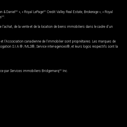
on & Daniel
MD
», « Royal LePage
MD
Credit Valley Real Estate, Brokerage », « Royal
es
MD
.
chat, de la vente et de la location de biens immobiliers dans le cadre d'un
Association canadienne de l’immobilier sont propriétaires. Les marques de
ation S.I.A.® /MLS®, Service inter-agences®, et leurs logos respectifs sont la
nce par Services immobiliers Bridgemarq
MD
Inc.