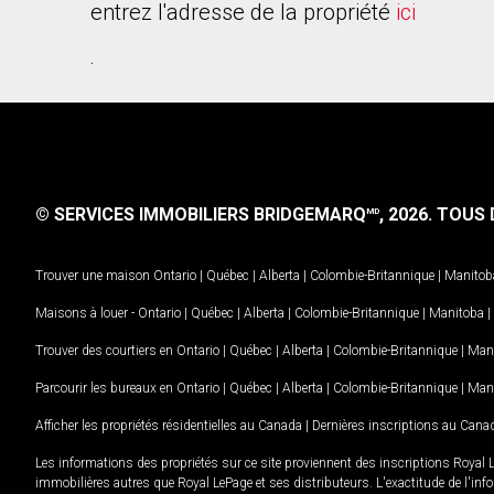
entrez l'adresse de la propriété
ici
.
© SERVICES IMMOBILIERS BRIDGEMARQ
, 2026.
TOUS D
MD
Trouver une maison
Ontario
|
Québec
|
Alberta
|
Colombie-Britannique
|
Manitob
Maisons à louer -
Ontario
|
Québec
|
Alberta
|
Colombie-Britannique
|
Manitoba
|
Trouver des courtiers en
Ontario
|
Québec
|
Alberta
|
Colombie-Britannique
|
Man
Parcourir les bureaux en
Ontario
|
Québec
|
Alberta
|
Colombie-Britannique
|
Man
Afficher les propriétés résidentielles au Canada
|
Dernières inscriptions au Cana
Les informations des propriétés sur ce site proviennent des inscriptions Royal 
immobilières autres que Royal LePage et ses distributeurs. L'exactitude de l'info