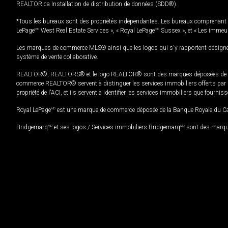
REALTOR.ca Installation de distribution de données (SDD®).
*Tous les bureaux sont des propriétés indépendantes. Les bureaux comprenant 
LePage
MD
West Real Estate Services », « Royal LePage
MD
Sussex », et « Les immeu
Les marques de commerce MLS® ainsi que les logos qui s'y rapportent désignent
système de vente collaborative.
REALTOR®, REALTORS® et le logo REALTOR® sont des marques déposées de REAL
commerce REALTOR® servent à distinguer les services immobiliers offerts par le
propriété de l'ACI, et ils servent à identifier les services immobiliers que fourni
Royal LePage
MD
est une marque de commerce déposée de la Banque Royale du Cana
Bridgemarq
MD
et ses logos / Services immobiliers Bridgemarq
MD
sont des marque