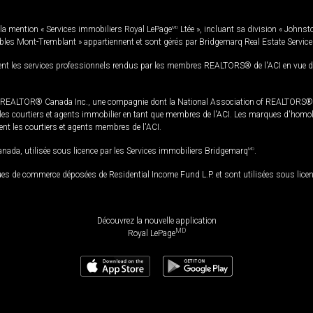
la mention « Services immobiliers Royal LePage
MD
Ltée », incluant sa division « Johnst
bles Mont-Tremblant » appartiennent et sont gérés par Bridgemarq Real Estate Servic
 les services professionnels rendus par les membres REALTORS® de l'ACI en vue de l'a
TOR® Canada Inc., une compagnie dont la National Association of REALTORS® et l'
s courtiers et agents immobilier en tant que membres de l'ACI. Les marques d'homolog
ssent les courtiers et agents membres de l'ACI.
da, utilisée sous licence par les Services immobiliers Bridgemarq
MD
.
s de commerce déposées de Residential Income Fund L.P. et sont utilisées sous lice
Découvrez la nouvelle application
MD
Royal LePage