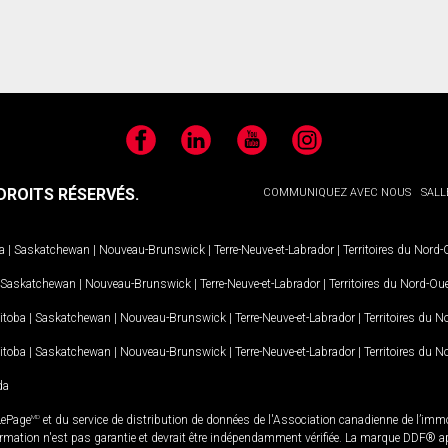
Facebook
LinkedIn
YouTube
Instagram
ROITS RÉSERVÉS.
COMMUNIQUEZ AVEC NOUS
SALL
a
|
Saskatchewan
|
Nouveau-Brunswick
|
Terre-Neuve-et-Labrador
|
Territoires du Nord
Saskatchewan
|
Nouveau-Brunswick
|
Terre-Neuve-et-Labrador
|
Territoires du Nord-Ou
itoba
|
Saskatchewan
|
Nouveau-Brunswick
|
Terre-Neuve-et-Labrador
|
Territoires du 
itoba
|
Saskatchewan
|
Nouveau-Brunswick
|
Terre-Neuve-et-Labrador
|
Territoires du 
da
LePage
MD
et du service de distribution de données de l'Association canadienne de l’im
rmation n'est pas garantie et devrait être indépendamment vérifiée. La marque DDF® appa