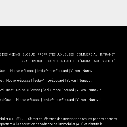
E DES MÉDIAS
BLOGUE
PROPRIÉTÉS LUXUEUSES
COMMERCIAL
INTRANET
AVIS JURIDIQUE
CONFIDENTIALITÉ
TÉMOINS
ACCESSIBILITÉ
-Ouest
|
Nouvelle-Écosse
|
Île-du-Prince-Édouard
|
Yukon
|
Nunavut
.
est
|
Nouvelle-Écosse
|
Île-du-Prince-Édouard
|
Yukon
|
Nunavut
.
Nord-Ouest
|
Nouvelle-Écosse
|
Île-du-Prince-Édouard
|
Yukon
|
Nunavut
Nord-Ouest
|
Nouvelle-Écosse
|
Île-du-Prince-Édouard
|
Yukon
|
Nunavut
mobilier (SDD®). SDD® met en référence des inscriptions tenues par des agences
rtient à l'Association canadienne de l’immobilier (ACI) et identifie le