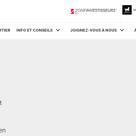
ZoneInvestisseurs RLP
RTIER
INFO ET CONSEILS
JOIGNEZ-VOUS À NOUS
t
en