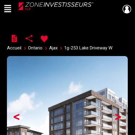
Menu
Live
En Direct
Accueil
Ontario
Ajax
1g-253 Lake Driveway W
<
>