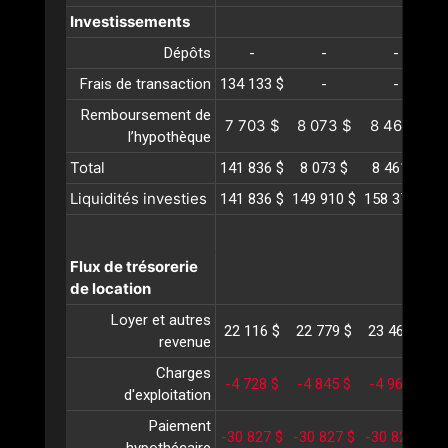
Investissements
Dépôts
-
-
-
Frais de transaction
134 133 $
-
-
Remboursement de
7 703 $
8 073 $
8 461 $
l’hypothèque
Total
141 836 $
8 073 $
8 461 $
Liquidités investies
141 836 $
149 910 $
158 372 $
1
Flux de trésorerie
de location
Loyer et autres
22 116 $
22 779 $
23 462 $
2
revenue
Charges
-4 728 $
-4 845 $
-4 965 $
-
d'exploitation
Paiement
-30 827 $
-30 827 $
-30 827 $
-
hypothécaire