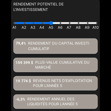
RENDEMENT POTENTIEL DE
L'INVESTISSEMENT
RENDEMENT DU CAPITAL INVESTI
79,4%
CUMULATIF
PLUS-VALUE CUMULATIVE DU
159 399 $
MARCHÉ
REVENUS NETS D'EXPLOITATION
19 774 $
POUR L'ANNÉE
5
RENDEMENT ANNUEL DES
-6,3%
LIQUIDITÉS POUR L'ANNÉE
5