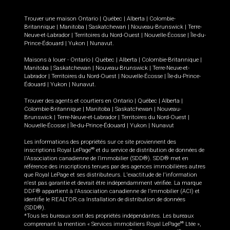
Trouver une maison
Ontario
|
Québec
|
Alberta
|
Colombie-
Britannique
|
Manitoba
|
Saskatchewan
|
Nouveau-Brunswick
|
Terre-
Neuve-et-Labrador
|
Territoires du Nord-Ouest
|
Nouvelle-Écosse
|
Île-du-
Prince-Édouard
|
Yukon
|
Nunavut
.
Maisons à louer -
Ontario
|
Québec
|
Alberta
|
Colombie-Britannique
|
Manitoba
|
Saskatchewan
|
Nouveau-Brunswick
|
Terre-Neuve-et-
Labrador
|
Territoires du Nord-Ouest
|
Nouvelle-Écosse
|
Île-du-Prince-
Édouard
|
Yukon
|
Nunavut
.
Trouver des agents et courtiers en
Ontario
|
Québec
|
Alberta
|
Colombie-Britannique
|
Manitoba
|
Saskatchewan
|
Nouveau-
Brunswick
|
Terre-Neuve-et-Labrador
|
Territoires du Nord-Ouest
|
Nouvelle-Écosse
|
Île-du-Prince-Édouard
|
Yukon
|
Nunavut
Les informations des propriétés sur ce site proviennent des
inscriptions Royal LePage
et du service de distribution de données de
MD
l'Association canadienne de l’immobilier (SDD®). SDD® met en
référence des inscriptions tenues par des agences immobilières autres
que Royal LePage et ses distributeurs. L'exactitude de l'information
n'est pas garantie et devrait être indépendamment vérifiée. La marque
DDF® appartient à l'Association canadienne de l’immobilier (ACI) et
identifie le REALTOR.ca Installation de distribution de données
(SDD®).
*Tous les bureaux sont des propriétés indépendantes. Les bureaux
comprenant la mention « Services immobiliers Royal LePage
Ltée »,
MD