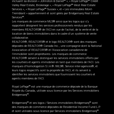
incluant sa division « Johnston & Daniel
», « Royal LePage
Credit
MD
MD
Valley Real Estate, Brokerage », « Royal LePage
West Real Estate
MD
Services », « Royal LePage
Sussex », et « Les immeubles Mont-
MD
Tremblant » appartiennent et sont gérés par Bridgemarq Real Estate
Services
.
MD
Les marques de commerce MLS® ainsi que les logos qui s'y
rapportent désignent les services professionnels rendus par les
membres REALTORS® de l'ACI en vue de l'achat, de la vente et de la
location de biens immobiliers dans le cadre d'un système de vente
collaborative.
REALTOR®, REALTORS® et le logo REALTOR® sont des marques
déposées de REALTOR® Canada Inc., une compagnie dont la National
Association of REALTORS® et l'Association canadienne de
l’immobilier sont propriétaires. Les marques de commerce
REALTOR® servent à distinguer les services immobiliers offerts par
les courtiers et agents immobilier en tant que membres de l'ACI. Les
marques d'homologation S.I.A.® /MLS®, Service inter-agences®, et
leurs logos respectifs sont la propriété de l'ACI, et ils servent à
identifier les services immobiliers que fournissent les courtiers et
agents membres de l'ACI.
Royal LePage
est une marque de commerce déposée de la Banque
MD
Royale du Canada, utilisée sous licence par les Services immobiliers
Bridgemarq
.
MD
Bridgemarq
et ses logos / Services immobiliers Bridgemarq
sont
MD
MD
des marques de commerce déposées de Residential Income Fund L.P.
et sont utilisées sous licence par Services immobiliers Bridgemarq
MD