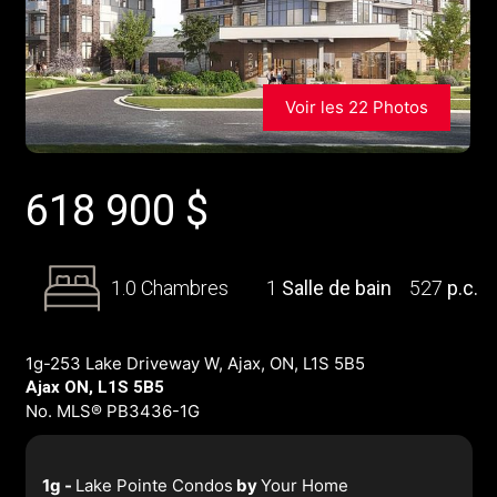
Voir les 22 Photos
618 900
$
1.0 Chambres
1
Salle de bain
527
p.c.
1g-253 Lake Driveway W, Ajax, ON, L1S 5B5
Ajax ON, L1S 5B5
No. MLS® PB3436-1G
1g -
Lake Pointe Condos
by
Your Home