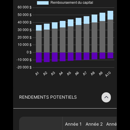
RENDEMENTS POTENTIELS
Année
1
Année
2
Année
3
A