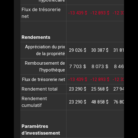
Flux de trésorerie
-13 439 $
-12 893 $
-12 330 $
-
net
Rendements
Appréciation du prix
29 026 $
30 387 $
31 812 $
3
de la propriété
Remboursement de
7 703 $
8 073 $
8 461 $
l’hypothèque
Flux de trésorerie net
-13 439 $
-12 893 $
-12 330 $
-
Rendement total
23 290 $
25 568 $
27 944 $
3
Rendement
23 290 $
48 858 $
76 802 $
1
cumulatif
Paramètres
d’investissement