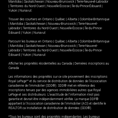
Manitoba
|
Saskatchewan
|
Nouveau-Brunswick
|
Terre-Neuve-et-Labrador
|
Territoires du Nord-Ouest
|
Nouvelle-Écosse
|
Île-du-Prince-Édouard
|
Yukon
|
Nunavut
.
Trouver des courtiers en
Ontario
|
Québec
|
Alberta
|
Colombie-Britannique
|
Manitoba
|
Saskatchewan
|
Nouveau-Brunswick
|
Terre-Neuve-et-
Labrador
|
Territoires du Nord-Ouest
|
Nouvelle-Écosse
|
Île-du-Prince-
Édouard
|
Yukon
|
Nunavut
Parcourir les bureaux en
Ontario
|
Québec
|
Alberta
|
Colombie-Britannique
|
Manitoba
|
Saskatchewan
|
Nouveau-Brunswick
|
Terre-Neuve-et-
Labrador
|
Territoires du Nord-Ouest
|
Nouvelle-Écosse
|
Île-du-Prince-
Édouard
|
Yukon
|
Nunavut
Afficher les propriétés résidentielles au Canada
|
Dernières inscriptions au
Canada
Les informations des propriétés sur ce site proviennent des inscriptions
Royal LePage
MD
et du service de distribution de données de l'Association
canadienne de l’immobilier (SDD®). SDD® met en référence des
inscriptions tenues par des agences immobilières autres que Royal
LePage et ses distributeurs. L'exactitude de l'information n'est pas
garantie et devrait être indépendamment vérifiée. La marque DDF®
appartient à l'Association canadienne de l’immobilier (ACI) et identifie le
REALTOR.ca Installation de distribution de données (SDD®).
*Tous les bureaux sont des propriétés indépendantes. Les bureaux