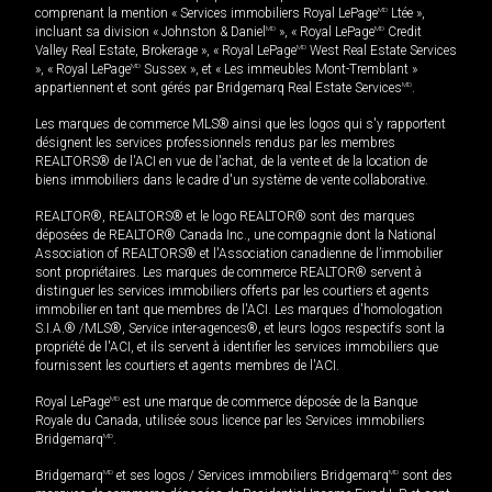
comprenant la mention « Services immobiliers Royal LePage
MD
Ltée »,
incluant sa division « Johnston & Daniel
MD
», « Royal LePage
MD
Credit
Valley Real Estate, Brokerage », « Royal LePage
MD
West Real Estate Services
», « Royal LePage
MD
Sussex », et « Les immeubles Mont-Tremblant »
appartiennent et sont gérés par Bridgemarq Real Estate Services
MD
.
Les marques de commerce MLS® ainsi que les logos qui s'y rapportent
désignent les services professionnels rendus par les membres
REALTORS® de l'ACI en vue de l'achat, de la vente et de la location de
biens immobiliers dans le cadre d'un système de vente collaborative.
REALTOR®, REALTORS® et le logo REALTOR® sont des marques
déposées de REALTOR® Canada Inc., une compagnie dont la National
Association of REALTORS® et l'Association canadienne de l’immobilier
sont propriétaires. Les marques de commerce REALTOR® servent à
distinguer les services immobiliers offerts par les courtiers et agents
immobilier en tant que membres de l'ACI. Les marques d'homologation
S.I.A.® /MLS®, Service inter-agences®, et leurs logos respectifs sont la
propriété de l'ACI, et ils servent à identifier les services immobiliers que
fournissent les courtiers et agents membres de l'ACI.
Royal LePage
MD
est une marque de commerce déposée de la Banque
Royale du Canada, utilisée sous licence par les Services immobiliers
Bridgemarq
MD
.
Bridgemarq
MD
et ses logos / Services immobiliers Bridgemarq
MD
sont des