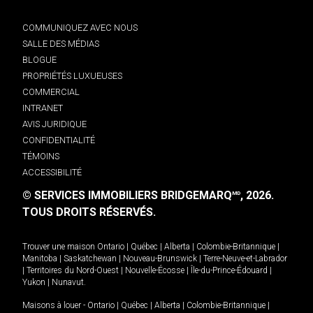
COMMUNIQUEZ AVEC NOUS
SALLE DES MÉDIAS
BLOGUE
PROPRIÉTÉS LUXUEUSES
COMMERCIAL
INTRANET
AVIS JURIDIQUE
CONFIDENTIALITÉ
TÉMOINS
ACCESSIBILITÉ
© SERVICES IMMOBILIERS BRIDGEMARQ
, 2026.
MD
TOUS DROITS RÉSERVÉS.
Trouver une maison
Ontario
|
Québec
|
Alberta
|
Colombie-Britannique
|
Manitoba
|
Saskatchewan
|
Nouveau-Brunswick
|
Terre-Neuve-et-Labrador
|
Territoires du Nord-Ouest
|
Nouvelle-Écosse
|
Île-du-Prince-Édouard
|
Yukon
|
Nunavut
.
Maisons à louer -
Ontario
|
Québec
|
Alberta
|
Colombie-Britannique
|