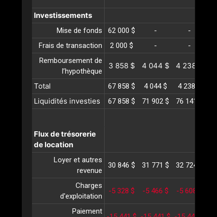
Investissements
Mise de fonds
62 000 $
-
-
Frais de transaction
2 000 $
-
-
Remboursement de
3 858 $
4 044 $
4 238 $
4
l’hypothèque
Total
67 858 $
4 044 $
4 238 $
4
Liquidités investies
67 858 $
71 902 $
76 141 $
80
Flux de trésorerie
de location
Loyer et autres
30 846 $
31 771 $
32 724 $
33
revenue
Charges
-5 328 $
-5 466 $
-5 608 $
-
d'exploitation
Paiement
-15 441 $
-15 441 $
-15 441 $
-1