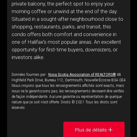
private balcony, the perfect spot to enjoy your
morning coffee or unwind at the end of the day.
Situated in a sought-after neighbourhood close to
shopping, restaurants, parks, and transit, this
condo offers both comfort and convenience in
one of Halifax’s most popular areas. An excellent
opportunity for first-time buyers, downsizers, or
investors alike.
Données fournies par :
Nova Scotia Association of REALTORS®
68
Highfield Park Drive, Bureau 112, Dartmouth, Nouvelle-Écosse B3A 0E4
Nous croyons que tous les renseignements affichés sont exacts, mais
nous ne le garantissons pas; les renseignements devraient être vérifiés
de façon indépendante. Aucune garantie ou représentation de quelque
nature que ce soit n’est offerte. Droits © 2021 Tous les droits sont
réservés.
Plus de détails