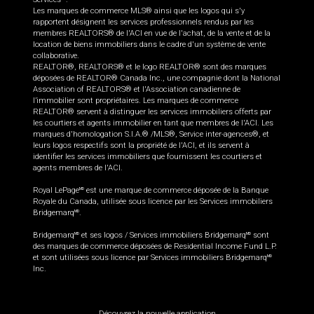
Les marques de commerce MLS® ainsi que les logos qui s'y
rapportent désignent les services professionnels rendus par les
membres REALTORS® de l'ACI en vue de l'achat, de la vente et de la
location de biens immobiliers dans le cadre d'un système de vente
collaborative.
REALTOR®, REALTORS® et le logo REALTOR® sont des marques
déposées de REALTOR® Canada Inc., une compagnie dont la National
Association of REALTORS® et l'Association canadienne de
l’immobilier sont propriétaires. Les marques de commerce
REALTOR® servent à distinguer les services immobiliers offerts par
les courtiers et agents immobilier en tant que membres de l'ACI. Les
marques d'homologation S.I.A.® /MLS®, Service inter-agences®, et
leurs logos respectifs sont la propriété de l'ACI, et ils servent à
identifier les services immobiliers que fournissent les courtiers et
agents membres de l'ACI.
Royal LePage
est une marque de commerce déposée de la Banque
MD
Royale du Canada, utilisée sous licence par les Services immobiliers
Bridgemarq
.
MD
Bridgemarq
et ses logos / Services immobiliers Bridgemarq
sont
MD
MD
des marques de commerce déposées de Residential Income Fund L.P.
et sont utilisées sous licence par Services immobiliers Bridgemarq
MD
Inc.
Découvrez la nouvelle application