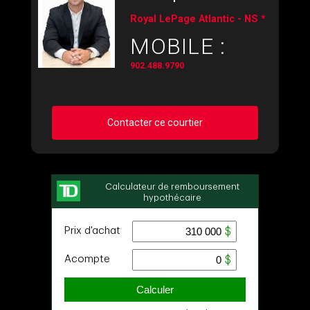
Royal LePage Atlantic - NS *
MOBILE :
902.488.9790
Contacter ce courtier
Demander des infos sur cette inscription
Prénom
et
Nom
Courriel
Téléphone
(Optionnel)