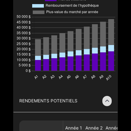
RENDEMENTS POTENTIELS
Année
1
Année
2
Année
3
A