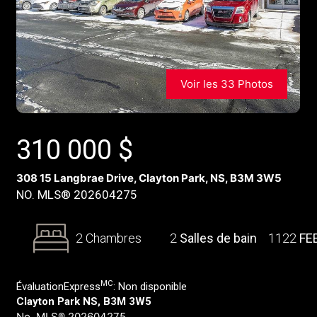
Voir les 33 Photos
310 000
$
308 15 Langbrae Drive, Clayton Park, NS, B3M 3W5
NO. MLS® 202604275
2 Chambres
2
Salles de bain
1122
FE
MC
ÉvaluationExpress
:
Non disponible
Clayton Park NS, B3M 3W5
No. MLS® 202604275