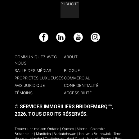
PUBLICITÉ
Facebook
LinkedIn
YouTube
Instagram
COMMUNIQUEZ AVEC
ABOUT
NOUS
SALLE DES MÉDIAS
BLOGUE
PROPRIÉTÉS LUXUEUSES
COMMERCIAL
AVIS JURIDIQUE
CONFIDENTIALITÉ
TÉMOINS
ACCESSIBILITÉ
© SERVICES IMMOBILIERS BRIDGEMARQ
,
MD
2026.
TOUS DROITS RÉSERVÉS.
Trouver une maison
Ontario
|
Québec
|
Alberta
|
Colombie-
Britannique
|
Manitoba
|
Saskatchewan
|
Nouveau-Brunswick
|
Terre-
Neuve-et-Labrador
|
Territoires du Nord-Ouest
|
Nouvelle-Écosse
|
Île-du-