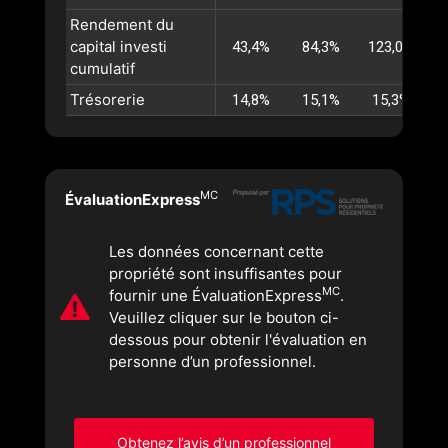
Rendement du
capital investi
43,4%
84,3%
123,0%
1
cumulatif
Trésorerie
14,8%
15,1%
15,3%
MC
ÉvaluationExpress
Les données concernant cette
propriété sont insuffisantes pour
MC
fournir une ÉvaluationExpress
.
Veuillez cliquer sur le bouton ci-
dessous pour obtenir l'évaluation en
personne d’un professionnel.
Obtenez l’avis d’un professionnel