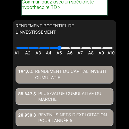
Message
RENDEMENT POTENTIEL DE
L'INVESTISSEMENT
RENDEMENT DU CAPITAL INVESTI
194,0%
CUMULATIF
En cliquant sur le bouton « soumettre », vous consentez à nos
conditions d'utilisation et vous nous fournissez l'autorisation écrite de
communiquer avec vous.
PLUS-VALUE CUMULATIVE DU
85 647 $
MARCHÉ
REVENUS NETS D'EXPLOITATION
28 950 $
POUR L'ANNÉE
5