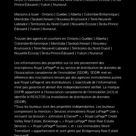
Prince-Édouard
|
Yukon
|
Nunavut
.
Maisons à louer -
Ontario
|
Québec
|
Alberta
|
Colombie-Britannique
|
Manitoba
|
Saskatchewan
|
Nouveau-Brunswick
|
Terre-Neuve-et-
Labrador
|
Territoires du Nord-Ouest
|
Nouvelle-Écosse
|
Île-du-Prince-
Édouard
|
Yukon
|
Nunavut
.
Trouver des agents et courtiers en
Ontario
|
Québec
|
Alberta
|
Colombie-Britannique
|
Manitoba
|
Saskatchewan
|
Nouveau-
Brunswick
|
Terre-Neuve-et-Labrador
|
Territoires du Nord-Ouest
|
Nouvelle-Écosse
|
Île-du-Prince-Édouard
|
Yukon
|
Nunavut
Les informations des propriétés sur ce site proviennent des
inscriptions Royal LePage
et du service de distribution de données de
MD
l'Association canadienne de l’immobilier (SDD®). SDD® met en
référence des inscriptions tenues par des agences immobilières autres
que Royal LePage et ses distributeurs. L'exactitude de l'information
n'est pas garantie et devrait être indépendamment vérifiée. La marque
DDF® appartient à l'Association canadienne de l’immobilier (ACI) et
identifie le REALTOR.ca Installation de distribution de données
(SDD®).
*Tous les bureaux sont des propriétés indépendantes. Les bureaux
comprenant la mention « Services immobiliers Royal LePage
Ltée »,
MD
incluant sa division « Johnston & Daniel
», « Royal LePage
Credit
MD
MD
Valley Real Estate, Brokerage », « Royal LePage
West Real Estate
MD
Services », « Royal LePage
Sussex », et « Les immeubles Mont-
MD
Tremblant » appartiennent et sont gérés par Bridgemarq Real Estate
Services
.
MD