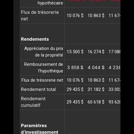
hypothécaire
Flux de trésorerie
10 076 $
10 863 $
11 674 $
12
net
Rendements
Appréciation du prix
15 500 $
16 274 $
17 088 $
17
de la propriété
Remboursement de
3 858 $
4 044 $
4 238 $
4
l’hypothèque
Flux de trésorerie net
10 076 $
10 863 $
11 674 $
12
Rendement total
29 435 $
31 182 $
33 002 $
34
Rendement
29 435 $
60 618 $
93 620 $
12
cumulatif
Paramètres
d’investissement