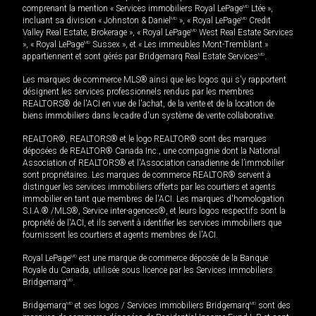
comprenant la mention « Services immobiliers Royal LePage
MD
Ltée »,
incluant sa division « Johnston & Daniel
MD
», « Royal LePage
MD
Credit
Valley Real Estate, Brokerage », « Royal LePage
MD
West Real Estate Services
», « Royal LePage
MD
Sussex », et « Les immeubles Mont-Tremblant »
appartiennent et sont gérés par Bridgemarq Real Estate Services
MD
.
Les marques de commerce MLS® ainsi que les logos qui s'y rapportent
désignent les services professionnels rendus par les membres
REALTORS® de l'ACI en vue de l'achat, de la vente et de la location de
biens immobiliers dans le cadre d'un système de vente collaborative.
REALTOR®, REALTORS® et le logo REALTOR® sont des marques
déposées de REALTOR® Canada Inc., une compagnie dont la National
Association of REALTORS® et l'Association canadienne de l’immobilier
sont propriétaires. Les marques de commerce REALTOR® servent à
distinguer les services immobiliers offerts par les courtiers et agents
immobilier en tant que membres de l'ACI. Les marques d'homologation
S.I.A.® /MLS®, Service inter-agences®, et leurs logos respectifs sont la
propriété de l'ACI, et ils servent à identifier les services immobiliers que
fournissent les courtiers et agents membres de l'ACI.
Royal LePage
MD
est une marque de commerce déposée de la Banque
Royale du Canada, utilisée sous licence par les Services immobiliers
Bridgemarq
MD
.
Bridgemarq
MD
et ses logos / Services immobiliers Bridgemarq
MD
sont des