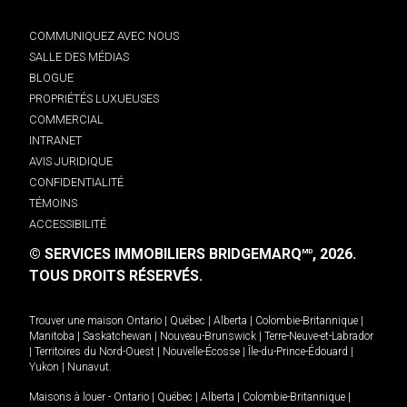
COMMUNIQUEZ AVEC NOUS
SALLE DES MÉDIAS
BLOGUE
PROPRIÉTÉS LUXUEUSES
COMMERCIAL
INTRANET
AVIS JURIDIQUE
CONFIDENTIALITÉ
TÉMOINS
ACCESSIBILITÉ
© SERVICES IMMOBILIERS BRIDGEMARQ
, 2026.
MD
TOUS DROITS RÉSERVÉS.
Trouver une maison
Ontario
|
Québec
|
Alberta
|
Colombie-Britannique
|
Manitoba
|
Saskatchewan
|
Nouveau-Brunswick
|
Terre-Neuve-et-Labrador
|
Territoires du Nord-Ouest
|
Nouvelle-Écosse
|
Île-du-Prince-Édouard
|
Yukon
|
Nunavut
.
Maisons à louer -
Ontario
|
Québec
|
Alberta
|
Colombie-Britannique
|