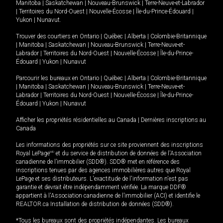
Manitoba
|
Saskatchewan
|
Nouveau-Brunswick
|
Terre-Neuve-et-Labrador
|
Territoires du Nord-Ouest
|
Nouvelle-Écosse
|
Île-du-Prince-Édouard
|
Yukon
|
Nunavut
.
Trouver des courtiers en
Ontario
|
Québec
|
Alberta
|
Colombie-Britannique
|
Manitoba
|
Saskatchewan
|
Nouveau-Brunswick
|
Terre-Neuve-et-
Labrador
|
Territoires du Nord-Ouest
|
Nouvelle-Écosse
|
Île-du-Prince-
Édouard
|
Yukon
|
Nunavut
Parcourir les bureaux en
Ontario
|
Québec
|
Alberta
|
Colombie-Britannique
|
Manitoba
|
Saskatchewan
|
Nouveau-Brunswick
|
Terre-Neuve-et-
Labrador
|
Territoires du Nord-Ouest
|
Nouvelle-Écosse
|
Île-du-Prince-
Édouard
|
Yukon
|
Nunavut
Afficher les propriétés résidentielles au Canada
|
Dernières inscriptions au
Canada
Les informations des propriétés sur ce site proviennent des inscriptions
Royal LePage
MD
et du service de distribution de données de l'Association
canadienne de l’immobilier (SDD®). SDD® met en référence des
inscriptions tenues par des agences immobilières autres que Royal
LePage et ses distributeurs. L'exactitude de l'information n'est pas
garantie et devrait être indépendamment vérifiée. La marque DDF®
appartient à l'Association canadienne de l’immobilier (ACI) et identifie le
REALTOR.ca Installation de distribution de données (SDD®).
*Tous les bureaux sont des propriétés indépendantes. Les bureaux