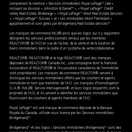
comprenant la mention « Services immobiliers Royal LePage
MD
Ltée »,
incluant sa division « Johnston & Daniel
MD
», « Royal LePage
MD
Credit
Valley Real Estate, Brokerage », « Royal LePage
MD
West Real Estate Services
», « Royal LePage
MD
Sussex », et « Les immeubles Mont-Tremblant »
appartiennent et sont gérés par Bridgemarq Real Estate Services
MD
.
Les marques de commerce MLS® ainsi que les logos qui s'y rapportent
désignent les services professionnels rendus par les membres
REALTORS® de l'ACI en vue de l'achat, de la vente et de la location de
biens immobiliers dans le cadre d'un système de vente collaborative.
REALTOR®, REALTORS® et le logo REALTOR® sont des marques
déposées de REALTOR® Canada Inc., une compagnie dont la National
Association of REALTORS® et l'Association canadienne de l’immobilier
sont propriétaires. Les marques de commerce REALTOR® servent à
distinguer les services immobiliers offerts par les courtiers et agents
immobilier en tant que membres de l'ACI. Les marques d'homologation
S.I.A.® /MLS®, Service inter-agences®, et leurs logos respectifs sont la
propriété de l'ACI, et ils servent à identifier les services immobiliers que
fournissent les courtiers et agents membres de l'ACI.
Royal LePage
MD
est une marque de commerce déposée de la Banque
Royale du Canada, utilisée sous licence par les Services immobiliers
Bridgemarq
MD
.
Bridgemarq
MD
et ses logos / Services immobiliers Bridgemarq
MD
sont des