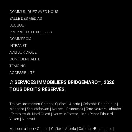
COMMUNIQUEZ AVEC NOUS
SALLE DES MÉDIAS
BLOGUE
PROPRIÉTÉS LUXUEUSES
COMMERCIAL
INTRANET
AVIS JURIDIQUE
CONFIDENTIALITÉ
TÉMOINS
ACCESSIBILITÉ
© SERVICES IMMOBILIERS BRIDGEMARQ
, 2026.
MD
TOUS DROITS RÉSERVÉS.
Trouver une maison
Ontario
|
Québec
|
Alberta
|
Colombie-Britannique
|
Manitoba
|
Saskatchewan
|
Nouveau-Brunswick
|
Terre-Neuve-et-Labrador
|
Territoires du Nord-Ouest
|
Nouvelle-Écosse
|
Île-du-Prince-Édouard
|
Yukon
|
Nunavut
.
Maisons à louer -
Ontario
|
Québec
|
Alberta
|
Colombie-Britannique
|