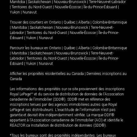
Manitoba
|
Saskatchewan
|
Nouveau-Brunswick
|
Terre-Neuve-et-Labrador
|
Territoires du Nord-Ouest
|
Nouvelle-Écosse
|
Île-du-Prince-Édouard
|
Yukon
|
Nunavut
.
Trouver des courtiers en
Ontario
|
Québec
|
Alberta
|
Colombie-Britannique
|
Manitoba
|
Saskatchewan
|
Nouveau-Brunswick
|
Terre-Neuve-et-
Labrador
|
Territoires du Nord-Ouest
|
Nouvelle-Écosse
|
Île-du-Prince-
Édouard
|
Yukon
|
Nunavut
Parcourir les bureaux en
Ontario
|
Québec
|
Alberta
|
Colombie-Britannique
|
Manitoba
|
Saskatchewan
|
Nouveau-Brunswick
|
Terre-Neuve-et-
Labrador
|
Territoires du Nord-Ouest
|
Nouvelle-Écosse
|
Île-du-Prince-
Édouard
|
Yukon
|
Nunavut
Afficher les propriétés résidentielles au Canada
|
Dernières inscriptions au
Canada
Les informations des propriétés sur ce site proviennent des inscriptions
Royal LePage
MD
et du service de distribution de données de l'Association
canadienne de l’immobilier (SDD®). SDD® met en référence des
inscriptions tenues par des agences immobilières autres que Royal
LePage et ses distributeurs. L'exactitude de l'information n'est pas
garantie et devrait être indépendamment vérifiée. La marque DDF®
appartient à l'Association canadienne de l’immobilier (ACI) et identifie le
REALTOR.ca Installation de distribution de données (SDD®).
*Tous les bureaux sont des propriétés indépendantes. Les bureaux