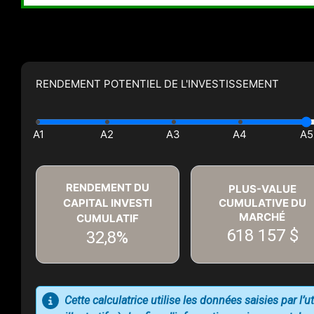
RENDEMENT POTENTIEL DE L'INVESTISSEMENT
RENDEMENT DU
PLUS-VALUE
CAPITAL INVESTI
CUMULATIVE DU
MARCHÉ
CUMULATIF
618 157 $
32,8%
Cette calculatrice utilise les données saisies par l’