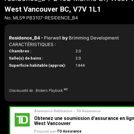
West Vancouver BC, V7V 1L1
No. MLS® PB3107-RESIDENCE_B4
Residence_B4 -
Pierwell
by
Brimming Development
CARACTÉRISTIQUES :
Chambres :
2.0
Salle(s) de bains :
2.0
Superficie habitable (approx):
1444
MC
Gracieuseté de : Brokers Playbook