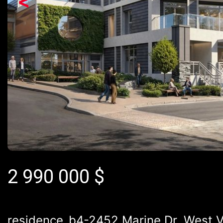
<
2 990 000
$
residence_b4-2452 Marine Dr, West V