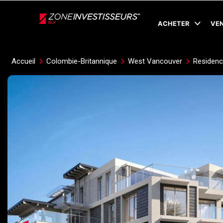
Live
En Direct
ACHETER
VE
Accueil
Colombie-Britannique
West Vancouver
Residenc