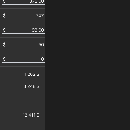
$
$
$
$
$
1 262 $
3 248 $
12 411 $