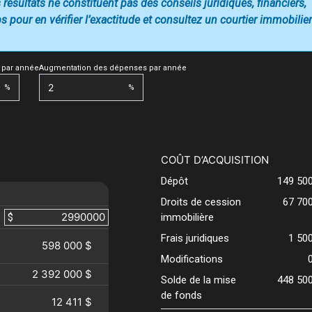
 résultats ne constituent pas des conseils juridiques, financiers,
 pour en vérifier l’exactitude et consultez un courtier immobilier
 par année
Augmentation des dépenses par année
%
%
COÛT D’ACQUISITION
Dépôt
149 50
Droits de cession
67 70
$
immobilière
Frais juridiques
1 50
598 000 $
Modifications
2 392 000 $
Solde de la mise
448 50
de fonds
12 411 $