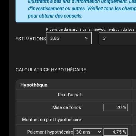
illustratifs à des fins d'information uniquement. Les
d'investissement ou autres. Vérifiez tous les champs
pour obtenir des conseils.
Plus-value du marché par année
Augmentation du loyer
ESTIMATIONS
%
CALCULATRICE HYPOTHÉCAIRE
Hypothèque
Prix d'achat
Mise de fonds
%
Montant du prêt hypothécaire
Paiement hypothécaire
%