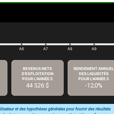
REVENUS NETS
RENDEMENT ANNUEL
D'EXPLOITATION
DES LIQUIDITÉS
POUR L'ANNÉE
5
POUR L'ANNÉE
5
44 526 $
-12,0%
utilisateur et des hypothèses générales pour fournir des résultats