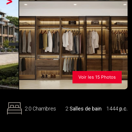
>
Voir les 15 Photos
2.0 Chambres
2
Salles de bain
1444
p.c.