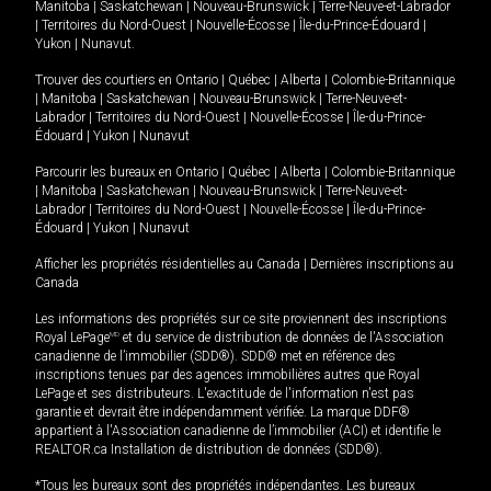
Manitoba
|
Saskatchewan
|
Nouveau-Brunswick
|
Terre-Neuve-et-Labrador
|
Territoires du Nord-Ouest
|
Nouvelle-Écosse
|
Île-du-Prince-Édouard
|
Yukon
|
Nunavut
.
Trouver des courtiers en
Ontario
|
Québec
|
Alberta
|
Colombie-Britannique
|
Manitoba
|
Saskatchewan
|
Nouveau-Brunswick
|
Terre-Neuve-et-
Labrador
|
Territoires du Nord-Ouest
|
Nouvelle-Écosse
|
Île-du-Prince-
Édouard
|
Yukon
|
Nunavut
Parcourir les bureaux en
Ontario
|
Québec
|
Alberta
|
Colombie-Britannique
|
Manitoba
|
Saskatchewan
|
Nouveau-Brunswick
|
Terre-Neuve-et-
Labrador
|
Territoires du Nord-Ouest
|
Nouvelle-Écosse
|
Île-du-Prince-
Édouard
|
Yukon
|
Nunavut
Afficher les propriétés résidentielles au Canada
|
Dernières inscriptions au
Canada
Les informations des propriétés sur ce site proviennent des inscriptions
Royal LePage
MD
et du service de distribution de données de l'Association
canadienne de l’immobilier (SDD®). SDD® met en référence des
inscriptions tenues par des agences immobilières autres que Royal
LePage et ses distributeurs. L'exactitude de l'information n'est pas
garantie et devrait être indépendamment vérifiée. La marque DDF®
appartient à l'Association canadienne de l’immobilier (ACI) et identifie le
REALTOR.ca Installation de distribution de données (SDD®).
*Tous les bureaux sont des propriétés indépendantes. Les bureaux