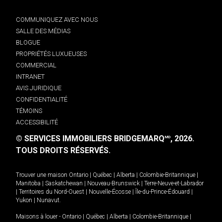
COMMUNIQUEZ AVEC NOUS
SALLE DES MÉDIAS
BLOGUE
PROPRIÉTÉS LUXUEUSES
COMMERCIAL
INTRANET
AVIS JURIDIQUE
CONFIDENTIALITÉ
TÉMOINS
ACCESSIBILITÉ
© SERVICES IMMOBILIERS BRIDGEMARQ
, 2026.
MD
TOUS DROITS RÉSERVÉS.
Trouver une maison
Ontario
|
Québec
|
Alberta
|
Colombie-Britannique
|
Manitoba
|
Saskatchewan
|
Nouveau-Brunswick
|
Terre-Neuve-et-Labrador
|
Territoires du Nord-Ouest
|
Nouvelle-Écosse
|
Île-du-Prince-Édouard
|
Yukon
|
Nunavut
.
Maisons à louer -
Ontario
|
Québec
|
Alberta
|
Colombie-Britannique
|