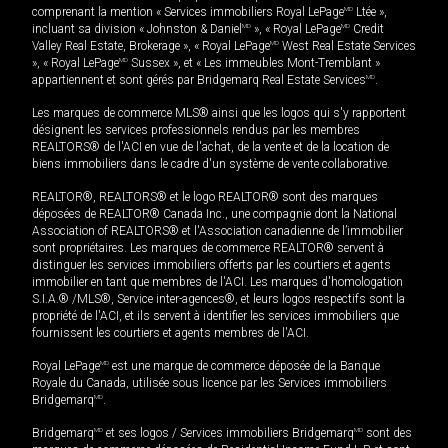
comprenant la mention « Services immobiliers Royal LePage
MD
Ltée »,
incluant sa division « Johnston & Daniel
MD
», « Royal LePage
MD
Credit
Valley Real Estate, Brokerage », « Royal LePage
MD
West Real Estate Services
», « Royal LePage
MD
Sussex », et « Les immeubles Mont-Tremblant »
appartiennent et sont gérés par Bridgemarq Real Estate Services
MD
.
Les marques de commerce MLS® ainsi que les logos qui s'y rapportent
désignent les services professionnels rendus par les membres
REALTORS® de l'ACI en vue de l'achat, de la vente et de la location de
biens immobiliers dans le cadre d'un système de vente collaborative.
REALTOR®, REALTORS® et le logo REALTOR® sont des marques
déposées de REALTOR® Canada Inc., une compagnie dont la National
Association of REALTORS® et l'Association canadienne de l’immobilier
sont propriétaires. Les marques de commerce REALTOR® servent à
distinguer les services immobiliers offerts par les courtiers et agents
immobilier en tant que membres de l'ACI. Les marques d'homologation
S.I.A.® /MLS®, Service inter-agences®, et leurs logos respectifs sont la
propriété de l'ACI, et ils servent à identifier les services immobiliers que
fournissent les courtiers et agents membres de l'ACI.
Royal LePage
MD
est une marque de commerce déposée de la Banque
Royale du Canada, utilisée sous licence par les Services immobiliers
Bridgemarq
MD
.
Bridgemarq
MD
et ses logos / Services immobiliers Bridgemarq
MD
sont des