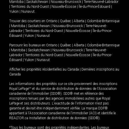
Manitoba
|
Saskatchewan
|
Nouveau-Brunswick
|
Terre-Neuve-et-Labrador
|
Territoires du Nord-Ouest
|
Nouvelle-Écosse
|
Île-du-Prince-Édouard
|
Yukon
|
Nunavut
.
Trouver des courtiers en
Ontario
|
Québec
|
Alberta
|
Colombie-Britannique
|
Manitoba
|
Saskatchewan
|
Nouveau-Brunswick
|
Terre-Neuve-et-
Labrador
|
Territoires du Nord-Ouest
|
Nouvelle-Écosse
|
Île-du-Prince-
Édouard
|
Yukon
|
Nunavut
Parcourir les bureaux en
Ontario
|
Québec
|
Alberta
|
Colombie-Britannique
|
Manitoba
|
Saskatchewan
|
Nouveau-Brunswick
|
Terre-Neuve-et-
Labrador
|
Territoires du Nord-Ouest
|
Nouvelle-Écosse
|
Île-du-Prince-
Édouard
|
Yukon
|
Nunavut
Afficher les propriétés résidentielles au Canada
|
Dernières inscriptions au
Canada
Les informations des propriétés sur ce site proviennent des inscriptions
Royal LePage
MD
et du service de distribution de données de l'Association
canadienne de l’immobilier (SDD®). SDD® met en référence des
inscriptions tenues par des agences immobilières autres que Royal
LePage et ses distributeurs. L'exactitude de l'information n'est pas
garantie et devrait être indépendamment vérifiée. La marque DDF®
appartient à l'Association canadienne de l’immobilier (ACI) et identifie le
REALTOR.ca Installation de distribution de données (SDD®).
*Tous les bureaux sont des propriétés indépendantes. Les bureaux