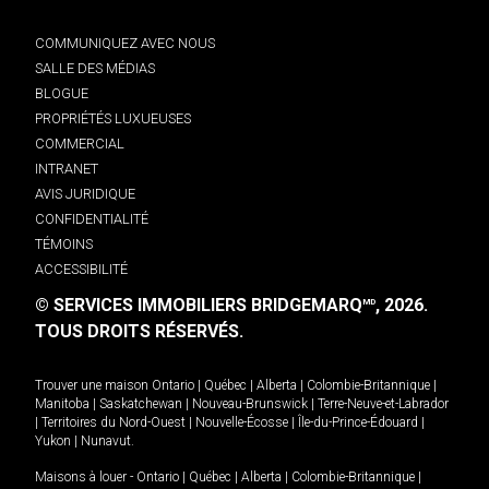
COMMUNIQUEZ AVEC NOUS
SALLE DES MÉDIAS
BLOGUE
PROPRIÉTÉS LUXUEUSES
COMMERCIAL
INTRANET
AVIS JURIDIQUE
CONFIDENTIALITÉ
TÉMOINS
ACCESSIBILITÉ
© SERVICES IMMOBILIERS BRIDGEMARQ
, 2026.
MD
TOUS DROITS RÉSERVÉS.
Trouver une maison
Ontario
|
Québec
|
Alberta
|
Colombie-Britannique
|
Manitoba
|
Saskatchewan
|
Nouveau-Brunswick
|
Terre-Neuve-et-Labrador
|
Territoires du Nord-Ouest
|
Nouvelle-Écosse
|
Île-du-Prince-Édouard
|
Yukon
|
Nunavut
.
Maisons à louer -
Ontario
|
Québec
|
Alberta
|
Colombie-Britannique
|