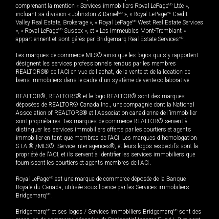
comprenant la mention « Services immobiliers Royal LePage
MD
Ltée »,
incluant sa division « Johnston & Daniel
MD
», « Royal LePage
MD
Credit
Valley Real Estate, Brokerage », « Royal LePage
MD
West Real Estate Services
», « Royal LePage
MD
Sussex », et « Les immeubles Mont-Tremblant »
appartiennent et sont gérés par Bridgemarq Real Estate Services
MD
.
Les marques de commerce MLS® ainsi que les logos qui s'y rapportent
désignent les services professionnels rendus par les membres
REALTORS® de l'ACI en vue de l'achat, de la vente et de la location de
biens immobiliers dans le cadre d'un système de vente collaborative.
REALTOR®, REALTORS® et le logo REALTOR® sont des marques
déposées de REALTOR® Canada Inc., une compagnie dont la National
Association of REALTORS® et l'Association canadienne de l’immobilier
sont propriétaires. Les marques de commerce REALTOR® servent à
distinguer les services immobiliers offerts par les courtiers et agents
immobilier en tant que membres de l'ACI. Les marques d'homologation
S.I.A.® /MLS®, Service inter-agences®, et leurs logos respectifs sont la
propriété de l'ACI, et ils servent à identifier les services immobiliers que
fournissent les courtiers et agents membres de l'ACI.
Royal LePage
MD
est une marque de commerce déposée de la Banque
Royale du Canada, utilisée sous licence par les Services immobiliers
Bridgemarq
MD
.
Bridgemarq
MD
et ses logos / Services immobiliers Bridgemarq
MD
sont des