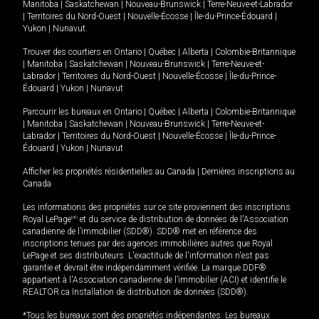
Manitoba
|
Saskatchewan
|
Nouveau-Brunswick
|
Terre-Neuve-et-Labrador
|
Territoires du Nord-Ouest
|
Nouvelle-Écosse
|
Île-du-Prince-Édouard
|
Yukon
|
Nunavut
.
Trouver des courtiers en
Ontario
|
Québec
|
Alberta
|
Colombie-Britannique
|
Manitoba
|
Saskatchewan
|
Nouveau-Brunswick
|
Terre-Neuve-et-
Labrador
|
Territoires du Nord-Ouest
|
Nouvelle-Écosse
|
Île-du-Prince-
Édouard
|
Yukon
|
Nunavut
Parcourir les bureaux en
Ontario
|
Québec
|
Alberta
|
Colombie-Britannique
|
Manitoba
|
Saskatchewan
|
Nouveau-Brunswick
|
Terre-Neuve-et-
Labrador
|
Territoires du Nord-Ouest
|
Nouvelle-Écosse
|
Île-du-Prince-
Édouard
|
Yukon
|
Nunavut
Afficher les propriétés résidentielles au Canada
|
Dernières inscriptions au
Canada
Les informations des propriétés sur ce site proviennent des inscriptions
Royal LePage
MD
et du service de distribution de données de l'Association
canadienne de l’immobilier (SDD®). SDD® met en référence des
inscriptions tenues par des agences immobilières autres que Royal
LePage et ses distributeurs. L'exactitude de l'information n'est pas
garantie et devrait être indépendamment vérifiée. La marque DDF®
appartient à l'Association canadienne de l’immobilier (ACI) et identifie le
REALTOR.ca Installation de distribution de données (SDD®).
*Tous les bureaux sont des propriétés indépendantes. Les bureaux