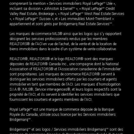
comprenant la mention « Services immobiliers Royal LePage
MD
Ltée »,
incluant sa division « Johnston & Daniel
MD
», « Royal LePage
MD
Credit
Valley Real Estate, Brokerage », « Royal LePage
MD
West Real Estate Services
», « Royal LePage
MD
Sussex », et « Les immeubles Mont-Tremblant »
appartiennent et sont gérés par Bridgemarq Real Estate Services
MD
.
Les marques de commerce MLS® ainsi que les logos qui s'y rapportent
désignent les services professionnels rendus par les membres
REALTORS® de l'ACI en vue de l'achat, de la vente et de la location de
biens immobiliers dans le cadre d'un système de vente collaborative.
REALTOR®, REALTORS® et le logo REALTOR® sont des marques
déposées de REALTOR® Canada Inc., une compagnie dont la National
Association of REALTORS® et l'Association canadienne de l’immobilier
sont propriétaires. Les marques de commerce REALTOR® servent à
distinguer les services immobiliers offerts par les courtiers et agents
immobilier en tant que membres de l'ACI. Les marques d'homologation
S.I.A.® /MLS®, Service inter-agences®, et leurs logos respectifs sont la
propriété de l'ACI, et ils servent à identifier les services immobiliers que
fournissent les courtiers et agents membres de l'ACI.
Royal LePage
MD
est une marque de commerce déposée de la Banque
Royale du Canada, utilisée sous licence par les Services immobiliers
Bridgemarq
MD
.
Bridgemarq
MD
et ses logos / Services immobiliers Bridgemarq
MD
sont des