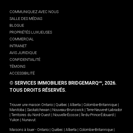
COMMUNIQUEZ AVEC NOUS
SALLE DES MÉDIAS
BLOGUE
PROPRIÉTÉS LUXUEUSES
COMMERCIAL
INTRANET
AVIS JURIDIQUE
CONFIDENTIALITÉ
TÉMOINS
ACCESSIBILITÉ
© SERVICES IMMOBILIERS BRIDGEMARQ
, 2026.
MD
TOUS DROITS RÉSERVÉS.
Trouver une maison
Ontario
|
Québec
|
Alberta
|
Colombie-Britannique
|
Manitoba
|
Saskatchewan
|
Nouveau-Brunswick
|
Terre-Neuve-et-Labrador
|
Territoires du Nord-Ouest
|
Nouvelle-Écosse
|
Île-du-Prince-Édouard
|
Yukon
|
Nunavut
.
Maisons à louer -
Ontario
|
Québec
|
Alberta
|
Colombie-Britannique
|