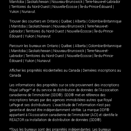
Manitoba
|
Saskatchewan
|
Nouveau-Brunswick
|
Terre-Neuve-et-Labrador
|
Territoires du Nord-Ouest
|
Nouvelle-Écosse
|
Île-du-Prince-Édouard
|
Yukon
|
Nunavut
.
Trouver des courtiers en
Ontario
|
Québec
|
Alberta
|
Colombie-Britannique
|
Manitoba
|
Saskatchewan
|
Nouveau-Brunswick
|
Terre-Neuve-et-
Labrador
|
Territoires du Nord-Ouest
|
Nouvelle-Écosse
|
Île-du-Prince-
Édouard
|
Yukon
|
Nunavut
Parcourir les bureaux en
Ontario
|
Québec
|
Alberta
|
Colombie-Britannique
|
Manitoba
|
Saskatchewan
|
Nouveau-Brunswick
|
Terre-Neuve-et-
Labrador
|
Territoires du Nord-Ouest
|
Nouvelle-Écosse
|
Île-du-Prince-
Édouard
|
Yukon
|
Nunavut
Afficher les propriétés résidentielles au Canada
|
Dernières inscriptions au
Canada
Les informations des propriétés sur ce site proviennent des inscriptions
Royal LePage
MD
et du service de distribution de données de l'Association
canadienne de l’immobilier (SDD®). SDD® met en référence des
inscriptions tenues par des agences immobilières autres que Royal
LePage et ses distributeurs. L'exactitude de l'information n'est pas
garantie et devrait être indépendamment vérifiée. La marque DDF®
appartient à l'Association canadienne de l’immobilier (ACI) et identifie le
REALTOR.ca Installation de distribution de données (SDD®).
*Tous les bureaux sont des propriétés indépendantes. Les bureaux