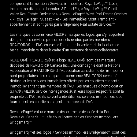
comprenant la mention « Services immobiliers Royal LePage
MD
Ltée »,
incluant sa division « Johnston & Daniel
MD
», « Royal LePage
MD
Credit
Valley Real Estate, Brokerage », « Royal LePage
MD
West Real Estate Services
», « Royal LePage
MD
Sussex », et « Les immeubles Mont-Tremblant »
appartiennent et sont gérés par Bridgemarq Real Estate Services
MD
.
Les marques de commerce MLS® ainsi que les logos qui s'y rapportent
désignent les services professionnels rendus par les membres
REALTORS® de l'ACI en vue de l'achat, de la vente et de la location de
biens immobiliers dans le cadre d'un système de vente collaborative.
REALTOR®, REALTORS® et le logo REALTOR® sont des marques
déposées de REALTOR® Canada Inc., une compagnie dont la National
Association of REALTORS® et l'Association canadienne de l’immobilier
sont propriétaires. Les marques de commerce REALTOR® servent à
distinguer les services immobiliers offerts par les courtiers et agents
immobilier en tant que membres de l'ACI. Les marques d'homologation
S.I.A.® /MLS®, Service inter-agences®, et leurs logos respectifs sont la
propriété de l'ACI, et ils servent à identifier les services immobiliers que
fournissent les courtiers et agents membres de l'ACI.
Royal LePage
MD
est une marque de commerce déposée de la Banque
Royale du Canada, utilisée sous licence par les Services immobiliers
Bridgemarq
MD
.
Bridgemarq
MD
et ses logos / Services immobiliers Bridgemarq
MD
sont des