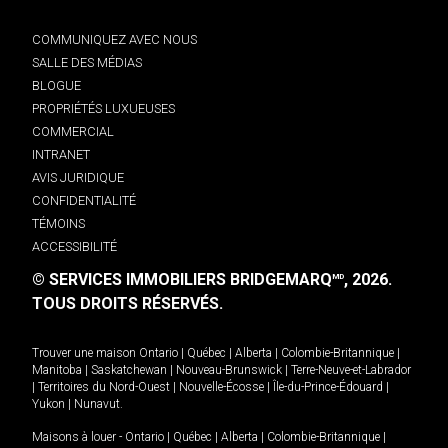
COMMUNIQUEZ AVEC NOUS
SALLE DES MÉDIAS
BLOGUE
PROPRIÉTÉS LUXUEUSES
COMMERCIAL
INTRANET
AVIS JURIDIQUE
CONFIDENTIALITÉ
TÉMOINS
ACCESSIBILITÉ
© SERVICES IMMOBILIERS BRIDGEMARQ
, 2026.
MD
TOUS DROITS RÉSERVÉS.
Trouver une maison
Ontario
|
Québec
|
Alberta
|
Colombie-Britannique
|
Manitoba
|
Saskatchewan
|
Nouveau-Brunswick
|
Terre-Neuve-et-Labrador
|
Territoires du Nord-Ouest
|
Nouvelle-Écosse
|
Île-du-Prince-Édouard
|
Yukon
|
Nunavut
.
Maisons à louer -
Ontario
|
Québec
|
Alberta
|
Colombie-Britannique
|