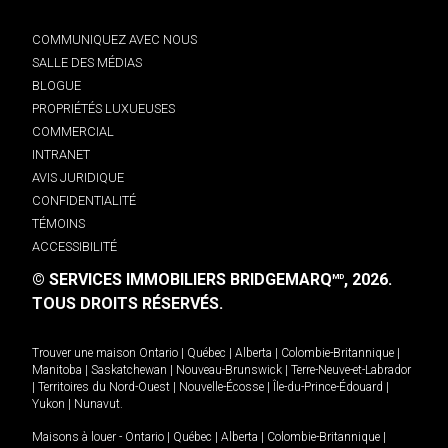
COMMUNIQUEZ AVEC NOUS
SALLE DES MÉDIAS
BLOGUE
PROPRIÉTÉS LUXUEUSES
COMMERCIAL
INTRANET
AVIS JURIDIQUE
CONFIDENTIALITÉ
TÉMOINS
ACCESSIBILITÉ
© SERVICES IMMOBILIERS BRIDGEMARQ
, 2026.
MD
TOUS DROITS RÉSERVÉS.
Trouver une maison
Ontario
|
Québec
|
Alberta
|
Colombie-Britannique
|
Manitoba
|
Saskatchewan
|
Nouveau-Brunswick
|
Terre-Neuve-et-Labrador
|
Territoires du Nord-Ouest
|
Nouvelle-Écosse
|
Île-du-Prince-Édouard
|
Yukon
|
Nunavut
.
Maisons à louer -
Ontario
|
Québec
|
Alberta
|
Colombie-Britannique
|