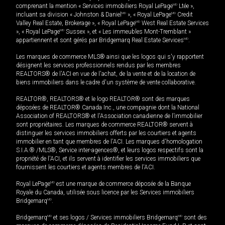
comprenant la mention « Services immobiliers Royal LePage
MD
Ltée »,
incluant sa division « Johnston & Daniel
MD
», « Royal LePage
MD
Credit
Valley Real Estate, Brokerage », « Royal LePage
MD
West Real Estate Services
», « Royal LePage
MD
Sussex », et « Les immeubles Mont-Tremblant »
appartiennent et sont gérés par Bridgemarq Real Estate Services
MD
.
Les marques de commerce MLS® ainsi que les logos qui s'y rapportent
désignent les services professionnels rendus par les membres
REALTORS® de l'ACI en vue de l'achat, de la vente et de la location de
biens immobiliers dans le cadre d'un système de vente collaborative.
REALTOR®, REALTORS® et le logo REALTOR® sont des marques
déposées de REALTOR® Canada Inc., une compagnie dont la National
Association of REALTORS® et l'Association canadienne de l’immobilier
sont propriétaires. Les marques de commerce REALTOR® servent à
distinguer les services immobiliers offerts par les courtiers et agents
immobilier en tant que membres de l'ACI. Les marques d'homologation
S.I.A.® /MLS®, Service inter-agences®, et leurs logos respectifs sont la
propriété de l'ACI, et ils servent à identifier les services immobiliers que
fournissent les courtiers et agents membres de l'ACI.
Royal LePage
MD
est une marque de commerce déposée de la Banque
Royale du Canada, utilisée sous licence par les Services immobiliers
Bridgemarq
MD
.
Bridgemarq
MD
et ses logos / Services immobiliers Bridgemarq
MD
sont des