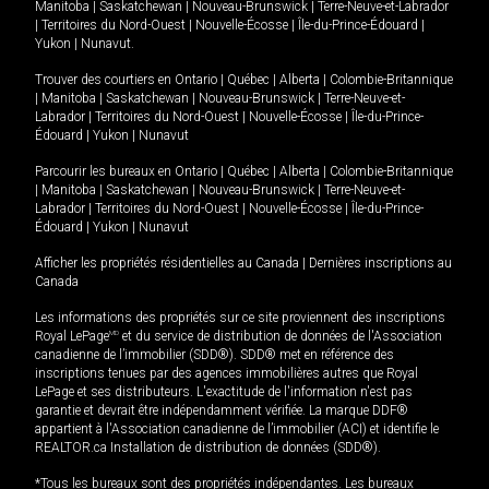
Manitoba
|
Saskatchewan
|
Nouveau-Brunswick
|
Terre-Neuve-et-Labrador
|
Territoires du Nord-Ouest
|
Nouvelle-Écosse
|
Île-du-Prince-Édouard
|
Yukon
|
Nunavut
.
Trouver des courtiers en
Ontario
|
Québec
|
Alberta
|
Colombie-Britannique
|
Manitoba
|
Saskatchewan
|
Nouveau-Brunswick
|
Terre-Neuve-et-
Labrador
|
Territoires du Nord-Ouest
|
Nouvelle-Écosse
|
Île-du-Prince-
Édouard
|
Yukon
|
Nunavut
Parcourir les bureaux en
Ontario
|
Québec
|
Alberta
|
Colombie-Britannique
|
Manitoba
|
Saskatchewan
|
Nouveau-Brunswick
|
Terre-Neuve-et-
Labrador
|
Territoires du Nord-Ouest
|
Nouvelle-Écosse
|
Île-du-Prince-
Édouard
|
Yukon
|
Nunavut
Afficher les propriétés résidentielles au Canada
|
Dernières inscriptions au
Canada
Les informations des propriétés sur ce site proviennent des inscriptions
Royal LePage
MD
et du service de distribution de données de l'Association
canadienne de l’immobilier (SDD®). SDD® met en référence des
inscriptions tenues par des agences immobilières autres que Royal
LePage et ses distributeurs. L'exactitude de l'information n'est pas
garantie et devrait être indépendamment vérifiée. La marque DDF®
appartient à l'Association canadienne de l’immobilier (ACI) et identifie le
REALTOR.ca Installation de distribution de données (SDD®).
*Tous les bureaux sont des propriétés indépendantes. Les bureaux