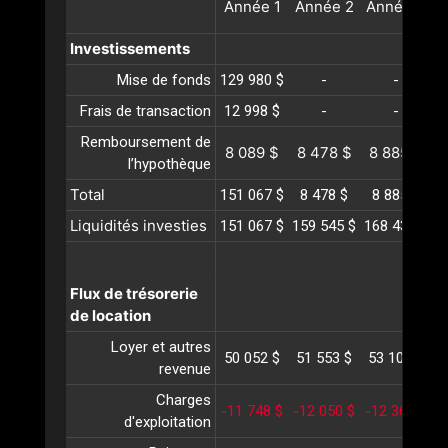
Année
1
Année
2
Année
3
A
Investissements
Mise de fonds
129 980 $
-
-
Frais de transaction
12 998 $
-
-
Remboursement de
8 089 $
8 478 $
8 885 $
l’hypothèque
Total
151 067 $
8 478 $
8 885 $
Liquidités investies
151 067 $
159 545 $
168 431 $
1
Flux de trésorerie
de location
Loyer et autres
50 052 $
51 553 $
53 100 $
5
revenue
Charges
-11 748 $
-12 050 $
-12 360 $
-
d'exploitation