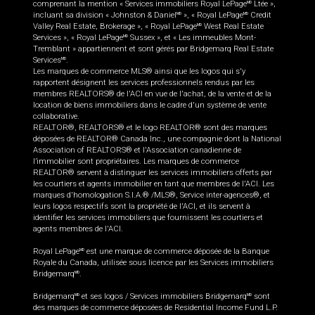
comprenant la mention « Services immobiliers Royal LePage
Ltée »,
MD
incluant sa division « Johnston & Daniel
», « Royal LePage
Credit
MD
MD
Valley Real Estate, Brokerage », « Royal LePage
West Real Estate
MD
Services », « Royal LePage
Sussex », et « Les immeubles Mont-
MD
Tremblant » appartiennent et sont gérés par Bridgemarq Real Estate
Services
.
MD
Les marques de commerce MLS® ainsi que les logos qui s'y
rapportent désignent les services professionnels rendus par les
membres REALTORS® de l'ACI en vue de l'achat, de la vente et de la
location de biens immobiliers dans le cadre d'un système de vente
collaborative.
REALTOR®, REALTORS® et le logo REALTOR® sont des marques
déposées de REALTOR® Canada Inc., une compagnie dont la National
Association of REALTORS® et l'Association canadienne de
l’immobilier sont propriétaires. Les marques de commerce
REALTOR® servent à distinguer les services immobiliers offerts par
les courtiers et agents immobilier en tant que membres de l'ACI. Les
marques d'homologation S.I.A.® /MLS®, Service inter-agences®, et
leurs logos respectifs sont la propriété de l'ACI, et ils servent à
identifier les services immobiliers que fournissent les courtiers et
agents membres de l'ACI.
Royal LePage
est une marque de commerce déposée de la Banque
MD
Royale du Canada, utilisée sous licence par les Services immobiliers
Bridgemarq
.
MD
Bridgemarq
et ses logos / Services immobiliers Bridgemarq
sont
MD
MD
des marques de commerce déposées de Residential Income Fund L.P.