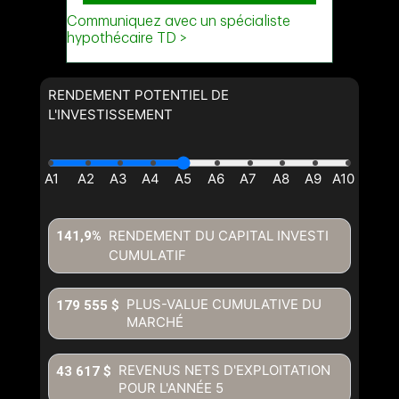
RENDEMENT POTENTIEL DE
L'INVESTISSEMENT
RENDEMENT DU CAPITAL INVESTI
141,9%
CUMULATIF
PLUS-VALUE CUMULATIVE DU
179 555 $
MARCHÉ
REVENUS NETS D'EXPLOITATION
43 617 $
POUR L'ANNÉE
5