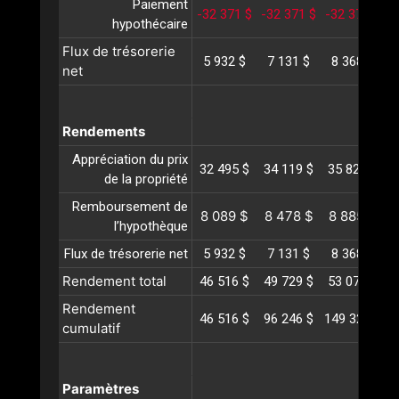
Paiement
-32 371 $
-32 371 $
-32 371 $
-
hypothécaire
Flux de trésorerie
5 932 $
7 131 $
8 368 $
net
Rendements
Appréciation du prix
32 495 $
34 119 $
35 825 $
3
de la propriété
Remboursement de
8 089 $
8 478 $
8 885 $
l’hypothèque
Flux de trésorerie net
5 932 $
7 131 $
8 368 $
Rendement total
46 516 $
49 729 $
53 079 $
5
Rendement
46 516 $
96 246 $
149 325 $
2
cumulatif
Paramètres