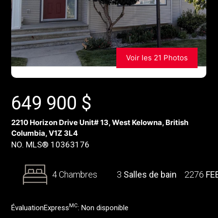
Voir les 21 Photos
649 900
$
2210 Horizon Drive Unit# 13, West Kelowna, British
Columbia, V1Z 3L4
NO. MLS® 10363176
4 Chambres
3
Salles de bain
2276
FE
MC
ÉvaluationExpress
:
Non disponible