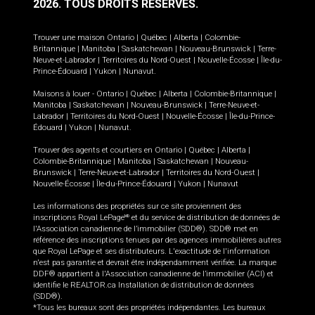
2026.
TOUS DROITS RÉSERVÉS.
Trouver une maison
Ontario
|
Québec
|
Alberta
|
Colombie-
Britannique
|
Manitoba
|
Saskatchewan
|
Nouveau-Brunswick
|
Terre-
Neuve-et-Labrador
|
Territoires du Nord-Ouest
|
Nouvelle-Écosse
|
Île-du-
Prince-Édouard
|
Yukon
|
Nunavut
.
Maisons à louer -
Ontario
|
Québec
|
Alberta
|
Colombie-Britannique
|
Manitoba
|
Saskatchewan
|
Nouveau-Brunswick
|
Terre-Neuve-et-
Labrador
|
Territoires du Nord-Ouest
|
Nouvelle-Écosse
|
Île-du-Prince-
Édouard
|
Yukon
|
Nunavut
.
Trouver des agents et courtiers en
Ontario
|
Québec
|
Alberta
|
Colombie-Britannique
|
Manitoba
|
Saskatchewan
|
Nouveau-
Brunswick
|
Terre-Neuve-et-Labrador
|
Territoires du Nord-Ouest
|
Nouvelle-Écosse
|
Île-du-Prince-Édouard
|
Yukon
|
Nunavut
Les informations des propriétés sur ce site proviennent des
inscriptions Royal LePage
et du service de distribution de données de
MD
l'Association canadienne de l’immobilier (SDD®). SDD® met en
référence des inscriptions tenues par des agences immobilières autres
que Royal LePage et ses distributeurs. L'exactitude de l'information
n'est pas garantie et devrait être indépendamment vérifiée. La marque
DDF® appartient à l'Association canadienne de l’immobilier (ACI) et
identifie le REALTOR.ca Installation de distribution de données
(SDD®).
*Tous les bureaux sont des propriétés indépendantes. Les bureaux