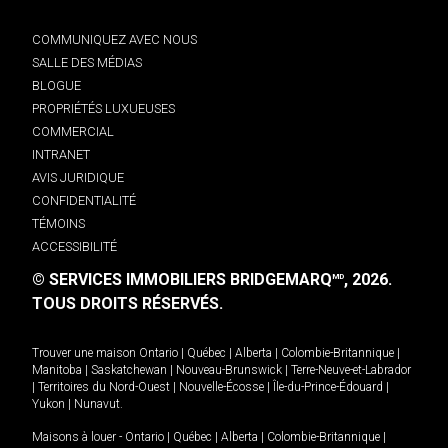
COMMUNIQUEZ AVEC NOUS
SALLE DES MÉDIAS
BLOGUE
PROPRIÉTÉS LUXUEUSES
COMMERCIAL
INTRANET
AVIS JURIDIQUE
CONFIDENTIALITÉ
TÉMOINS
ACCESSIBILITÉ
© SERVICES IMMOBILIERS BRIDGEMARQ
, 2026.
MD
TOUS DROITS RÉSERVÉS.
Trouver une maison
Ontario
|
Québec
|
Alberta
|
Colombie-Britannique
|
Manitoba
|
Saskatchewan
|
Nouveau-Brunswick
|
Terre-Neuve-et-Labrador
|
Territoires du Nord-Ouest
|
Nouvelle-Écosse
|
Île-du-Prince-Édouard
|
Yukon
|
Nunavut
.
Maisons à louer -
Ontario
|
Québec
|
Alberta
|
Colombie-Britannique
|