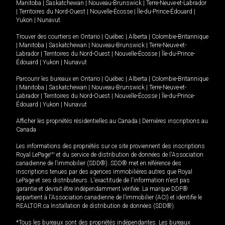
Manitoba
|
Saskatchewan
|
Nouveau-Brunswick
|
Terre-Neuve-et-Labrador
|
Territoires du Nord-Ouest
|
Nouvelle-Écosse
|
Île-du-Prince-Édouard
|
Yukon
|
Nunavut
.
Trouver des courtiers en
Ontario
|
Québec
|
Alberta
|
Colombie-Britannique
|
Manitoba
|
Saskatchewan
|
Nouveau-Brunswick
|
Terre-Neuve-et-
Labrador
|
Territoires du Nord-Ouest
|
Nouvelle-Écosse
|
Île-du-Prince-
Édouard
|
Yukon
|
Nunavut
Parcourir les bureaux en
Ontario
|
Québec
|
Alberta
|
Colombie-Britannique
|
Manitoba
|
Saskatchewan
|
Nouveau-Brunswick
|
Terre-Neuve-et-
Labrador
|
Territoires du Nord-Ouest
|
Nouvelle-Écosse
|
Île-du-Prince-
Édouard
|
Yukon
|
Nunavut
Afficher les propriétés résidentielles au Canada
|
Dernières inscriptions au
Canada
Les informations des propriétés sur ce site proviennent des inscriptions
Royal LePage
MD
et du service de distribution de données de l'Association
canadienne de l’immobilier (SDD®). SDD® met en référence des
inscriptions tenues par des agences immobilières autres que Royal
LePage et ses distributeurs. L'exactitude de l'information n'est pas
garantie et devrait être indépendamment vérifiée. La marque DDF®
appartient à l'Association canadienne de l’immobilier (ACI) et identifie le
REALTOR.ca Installation de distribution de données (SDD®).
*Tous les bureaux sont des propriétés indépendantes. Les bureaux