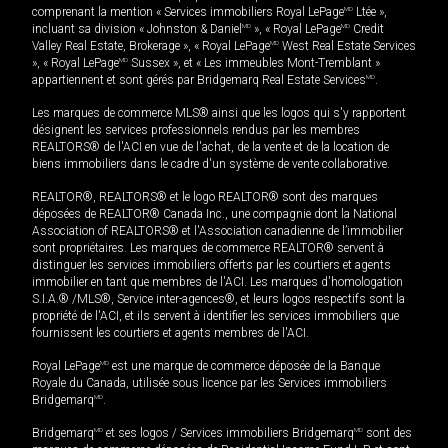
comprenant la mention « Services immobiliers Royal LePage
MD
Ltée »,
incluant sa division « Johnston & Daniel
MD
», « Royal LePage
MD
Credit
Valley Real Estate, Brokerage », « Royal LePage
MD
West Real Estate Services
», « Royal LePage
MD
Sussex », et « Les immeubles Mont-Tremblant »
appartiennent et sont gérés par Bridgemarq Real Estate Services
MD
.
Les marques de commerce MLS® ainsi que les logos qui s'y rapportent
désignent les services professionnels rendus par les membres
REALTORS® de l'ACI en vue de l'achat, de la vente et de la location de
biens immobiliers dans le cadre d'un système de vente collaborative.
REALTOR®, REALTORS® et le logo REALTOR® sont des marques
déposées de REALTOR® Canada Inc., une compagnie dont la National
Association of REALTORS® et l'Association canadienne de l’immobilier
sont propriétaires. Les marques de commerce REALTOR® servent à
distinguer les services immobiliers offerts par les courtiers et agents
immobilier en tant que membres de l'ACI. Les marques d'homologation
S.I.A.® /MLS®, Service inter-agences®, et leurs logos respectifs sont la
propriété de l'ACI, et ils servent à identifier les services immobiliers que
fournissent les courtiers et agents membres de l'ACI.
Royal LePage
MD
est une marque de commerce déposée de la Banque
Royale du Canada, utilisée sous licence par les Services immobiliers
Bridgemarq
MD
.
Bridgemarq
MD
et ses logos / Services immobiliers Bridgemarq
MD
sont des