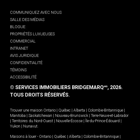
COMMUNIQUEZ AVEC NOUS
SALLE DES MÉDIAS
BLOGUE
PROPRIÉTÉS LUXUEUSES
COMMERCIAL
INTRANET
AVIS JURIDIQUE
CONFIDENTIALITÉ
TÉMOINS
ACCESSIBILITÉ
© SERVICES IMMOBILIERS BRIDGEMARQ
, 2026.
MD
TOUS DROITS RÉSERVÉS.
Trouver une maison
Ontario
|
Québec
|
Alberta
|
Colombie-Britannique
|
Manitoba
|
Saskatchewan
|
Nouveau-Brunswick
|
Terre-Neuve-et-Labrador
|
Territoires du Nord-Ouest
|
Nouvelle-Écosse
|
Île-du-Prince-Édouard
|
Yukon
|
Nunavut
.
Maisons à louer -
Ontario
|
Québec
|
Alberta
|
Colombie-Britannique
|