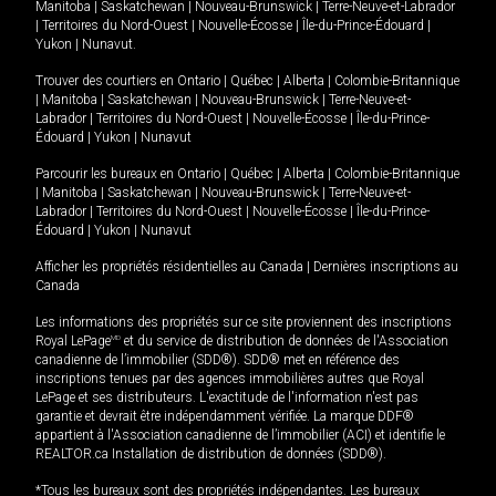
Manitoba
|
Saskatchewan
|
Nouveau-Brunswick
|
Terre-Neuve-et-Labrador
|
Territoires du Nord-Ouest
|
Nouvelle-Écosse
|
Île-du-Prince-Édouard
|
Yukon
|
Nunavut
.
Trouver des courtiers en
Ontario
|
Québec
|
Alberta
|
Colombie-Britannique
|
Manitoba
|
Saskatchewan
|
Nouveau-Brunswick
|
Terre-Neuve-et-
Labrador
|
Territoires du Nord-Ouest
|
Nouvelle-Écosse
|
Île-du-Prince-
Édouard
|
Yukon
|
Nunavut
Parcourir les bureaux en
Ontario
|
Québec
|
Alberta
|
Colombie-Britannique
|
Manitoba
|
Saskatchewan
|
Nouveau-Brunswick
|
Terre-Neuve-et-
Labrador
|
Territoires du Nord-Ouest
|
Nouvelle-Écosse
|
Île-du-Prince-
Édouard
|
Yukon
|
Nunavut
Afficher les propriétés résidentielles au Canada
|
Dernières inscriptions au
Canada
Les informations des propriétés sur ce site proviennent des inscriptions
Royal LePage
MD
et du service de distribution de données de l'Association
canadienne de l’immobilier (SDD®). SDD® met en référence des
inscriptions tenues par des agences immobilières autres que Royal
LePage et ses distributeurs. L'exactitude de l'information n'est pas
garantie et devrait être indépendamment vérifiée. La marque DDF®
appartient à l'Association canadienne de l’immobilier (ACI) et identifie le
REALTOR.ca Installation de distribution de données (SDD®).
*Tous les bureaux sont des propriétés indépendantes. Les bureaux