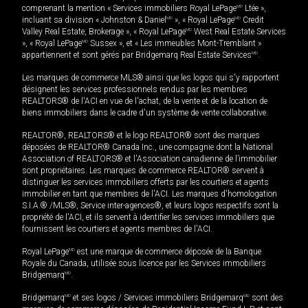
comprenant la mention « Services immobiliers Royal LePage
MD
Ltée »,
incluant sa division « Johnston & Daniel
MD
», « Royal LePage
MD
Credit
Valley Real Estate, Brokerage », « Royal LePage
MD
West Real Estate Services
», « Royal LePage
MD
Sussex », et « Les immeubles Mont-Tremblant »
appartiennent et sont gérés par Bridgemarq Real Estate Services
MD
.
Les marques de commerce MLS® ainsi que les logos qui s'y rapportent
désignent les services professionnels rendus par les membres
REALTORS® de l'ACI en vue de l'achat, de la vente et de la location de
biens immobiliers dans le cadre d'un système de vente collaborative.
REALTOR®, REALTORS® et le logo REALTOR® sont des marques
déposées de REALTOR® Canada Inc., une compagnie dont la National
Association of REALTORS® et l'Association canadienne de l’immobilier
sont propriétaires. Les marques de commerce REALTOR® servent à
distinguer les services immobiliers offerts par les courtiers et agents
immobilier en tant que membres de l'ACI. Les marques d'homologation
S.I.A.® /MLS®, Service inter-agences®, et leurs logos respectifs sont la
propriété de l'ACI, et ils servent à identifier les services immobiliers que
fournissent les courtiers et agents membres de l'ACI.
Royal LePage
MD
est une marque de commerce déposée de la Banque
Royale du Canada, utilisée sous licence par les Services immobiliers
Bridgemarq
MD
.
Bridgemarq
MD
et ses logos / Services immobiliers Bridgemarq
MD
sont des