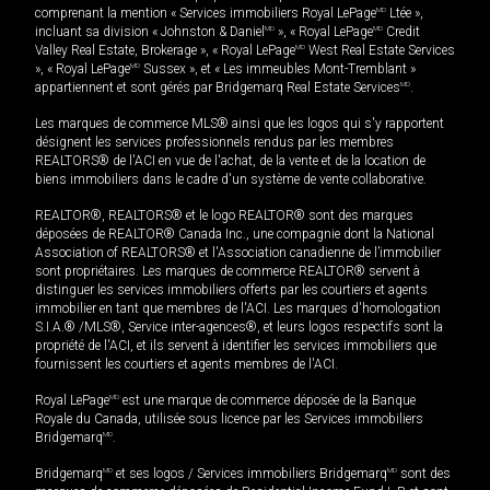
comprenant la mention « Services immobiliers Royal LePage
MD
Ltée »,
incluant sa division « Johnston & Daniel
MD
», « Royal LePage
MD
Credit
Valley Real Estate, Brokerage », « Royal LePage
MD
West Real Estate Services
», « Royal LePage
MD
Sussex », et « Les immeubles Mont-Tremblant »
appartiennent et sont gérés par Bridgemarq Real Estate Services
MD
.
Les marques de commerce MLS® ainsi que les logos qui s'y rapportent
désignent les services professionnels rendus par les membres
REALTORS® de l'ACI en vue de l'achat, de la vente et de la location de
biens immobiliers dans le cadre d'un système de vente collaborative.
REALTOR®, REALTORS® et le logo REALTOR® sont des marques
déposées de REALTOR® Canada Inc., une compagnie dont la National
Association of REALTORS® et l'Association canadienne de l’immobilier
sont propriétaires. Les marques de commerce REALTOR® servent à
distinguer les services immobiliers offerts par les courtiers et agents
immobilier en tant que membres de l'ACI. Les marques d'homologation
S.I.A.® /MLS®, Service inter-agences®, et leurs logos respectifs sont la
propriété de l'ACI, et ils servent à identifier les services immobiliers que
fournissent les courtiers et agents membres de l'ACI.
Royal LePage
MD
est une marque de commerce déposée de la Banque
Royale du Canada, utilisée sous licence par les Services immobiliers
Bridgemarq
MD
.
Bridgemarq
MD
et ses logos / Services immobiliers Bridgemarq
MD
sont des