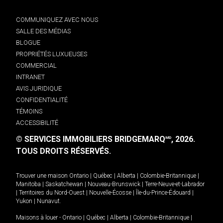
COMMUNIQUEZ AVEC NOUS
SALLE DES MÉDIAS
BLOGUE
PROPRIÉTÉS LUXUEUSES
COMMERCIAL
INTRANET
AVIS JURIDIQUE
CONFIDENTIALITÉ
TÉMOINS
ACCESSIBILITÉ
© SERVICES IMMOBILIERS BRIDGEMARQ
, 2026.
MD
TOUS DROITS RÉSERVÉS.
Trouver une maison
Ontario
|
Québec
|
Alberta
|
Colombie-Britannique
|
Manitoba
|
Saskatchewan
|
Nouveau-Brunswick
|
Terre-Neuve-et-Labrador
|
Territoires du Nord-Ouest
|
Nouvelle-Écosse
|
Île-du-Prince-Édouard
|
Yukon
|
Nunavut
.
Maisons à louer -
Ontario
|
Québec
|
Alberta
|
Colombie-Britannique
|