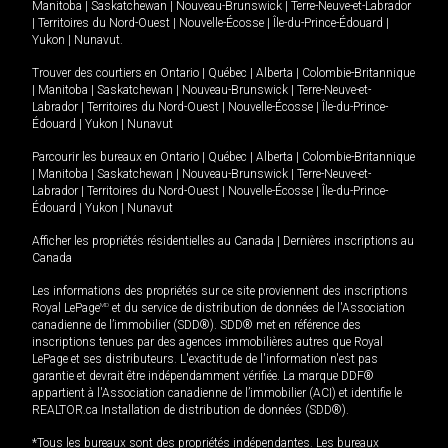
Manitoba
|
Saskatchewan
|
Nouveau-Brunswick
|
Terre-Neuve-et-Labrador
|
Territoires du Nord-Ouest
|
Nouvelle-Écosse
|
Île-du-Prince-Édouard
|
Yukon
|
Nunavut
.
Trouver des courtiers en
Ontario
|
Québec
|
Alberta
|
Colombie-Britannique
|
Manitoba
|
Saskatchewan
|
Nouveau-Brunswick
|
Terre-Neuve-et-
Labrador
|
Territoires du Nord-Ouest
|
Nouvelle-Écosse
|
Île-du-Prince-
Édouard
|
Yukon
|
Nunavut
Parcourir les bureaux en
Ontario
|
Québec
|
Alberta
|
Colombie-Britannique
|
Manitoba
|
Saskatchewan
|
Nouveau-Brunswick
|
Terre-Neuve-et-
Labrador
|
Territoires du Nord-Ouest
|
Nouvelle-Écosse
|
Île-du-Prince-
Édouard
|
Yukon
|
Nunavut
Afficher les propriétés résidentielles au Canada
|
Dernières inscriptions au
Canada
Les informations des propriétés sur ce site proviennent des inscriptions
Royal LePage
MD
et du service de distribution de données de l'Association
canadienne de l’immobilier (SDD®). SDD® met en référence des
inscriptions tenues par des agences immobilières autres que Royal
LePage et ses distributeurs. L'exactitude de l'information n'est pas
garantie et devrait être indépendamment vérifiée. La marque DDF®
appartient à l'Association canadienne de l’immobilier (ACI) et identifie le
REALTOR.ca Installation de distribution de données (SDD®).
*Tous les bureaux sont des propriétés indépendantes. Les bureaux