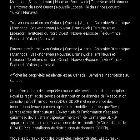
Manitoba
|
Saskatchewan
|
Nouveau-Brunswick
|
Terre-Neuve-et-Labrador
|
Territoires du Nord-Ouest
|
Nouvelle-Écosse
|
Île-du-Prince-Édouard
|
Yukon
|
Nunavut
.
Trouver des courtiers en
Ontario
|
Québec
|
Alberta
|
Colombie-Britannique
|
Manitoba
|
Saskatchewan
|
Nouveau-Brunswick
|
Terre-Neuve-et-
Labrador
|
Territoires du Nord-Ouest
|
Nouvelle-Écosse
|
Île-du-Prince-
Édouard
|
Yukon
|
Nunavut
Parcourir les bureaux en
Ontario
|
Québec
|
Alberta
|
Colombie-Britannique
|
Manitoba
|
Saskatchewan
|
Nouveau-Brunswick
|
Terre-Neuve-et-
Labrador
|
Territoires du Nord-Ouest
|
Nouvelle-Écosse
|
Île-du-Prince-
Édouard
|
Yukon
|
Nunavut
Afficher les propriétés résidentielles au Canada
|
Dernières inscriptions au
Canada
Les informations des propriétés sur ce site proviennent des inscriptions
Royal LePage
MD
et du service de distribution de données de l'Association
canadienne de l’immobilier (SDD®). SDD® met en référence des
inscriptions tenues par des agences immobilières autres que Royal
LePage et ses distributeurs. L'exactitude de l'information n'est pas
garantie et devrait être indépendamment vérifiée. La marque DDF®
appartient à l'Association canadienne de l’immobilier (ACI) et identifie le
REALTOR.ca Installation de distribution de données (SDD®).
*Tous les bureaux sont des propriétés indépendantes. Les bureaux