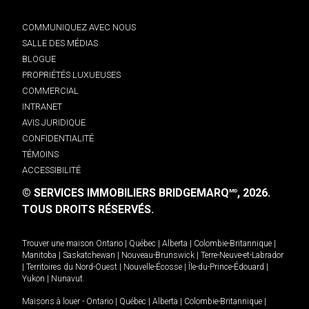
COMMUNIQUEZ AVEC NOUS
SALLE DES MÉDIAS
BLOGUE
PROPRIÉTÉS LUXUEUSES
COMMERCIAL
INTRANET
AVIS JURIDIQUE
CONFIDENTIALITÉ
TÉMOINS
ACCESSIBILITÉ
© SERVICES IMMOBILIERS BRIDGEMARQ
, 2026.
MD
TOUS DROITS RÉSERVÉS.
Trouver une maison
Ontario
|
Québec
|
Alberta
|
Colombie-Britannique
|
Manitoba
|
Saskatchewan
|
Nouveau-Brunswick
|
Terre-Neuve-et-Labrador
|
Territoires du Nord-Ouest
|
Nouvelle-Écosse
|
Île-du-Prince-Édouard
|
Yukon
|
Nunavut
.
Maisons à louer -
Ontario
|
Québec
|
Alberta
|
Colombie-Britannique
|