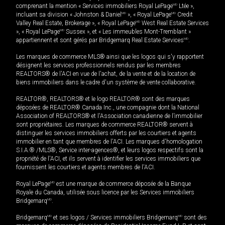
comprenant la mention « Services immobiliers Royal LePage
MD
Ltée »,
incluant sa division « Johnston & Daniel
MD
», « Royal LePage
MD
Credit
Valley Real Estate, Brokerage », « Royal LePage
MD
West Real Estate Services
», « Royal LePage
MD
Sussex », et « Les immeubles Mont-Tremblant »
appartiennent et sont gérés par Bridgemarq Real Estate Services
MD
.
Les marques de commerce MLS® ainsi que les logos qui s'y rapportent
désignent les services professionnels rendus par les membres
REALTORS® de l'ACI en vue de l'achat, de la vente et de la location de
biens immobiliers dans le cadre d'un système de vente collaborative.
REALTOR®, REALTORS® et le logo REALTOR® sont des marques
déposées de REALTOR® Canada Inc., une compagnie dont la National
Association of REALTORS® et l'Association canadienne de l’immobilier
sont propriétaires. Les marques de commerce REALTOR® servent à
distinguer les services immobiliers offerts par les courtiers et agents
immobilier en tant que membres de l'ACI. Les marques d'homologation
S.I.A.® /MLS®, Service inter-agences®, et leurs logos respectifs sont la
propriété de l'ACI, et ils servent à identifier les services immobiliers que
fournissent les courtiers et agents membres de l'ACI.
Royal LePage
MD
est une marque de commerce déposée de la Banque
Royale du Canada, utilisée sous licence par les Services immobiliers
Bridgemarq
MD
.
Bridgemarq
MD
et ses logos / Services immobiliers Bridgemarq
MD
sont des