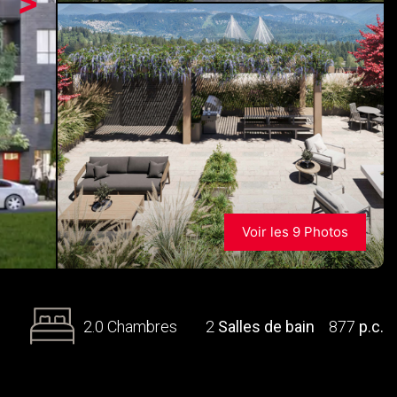
>
Voir les 9 Photos
2.0 Chambres
2
Salles de bain
877
p.c.