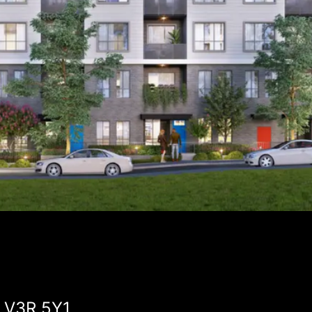
, V3R 5Y1