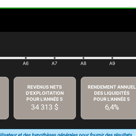
REVENUS NETS
RENDEMENT ANNUEL
D'EXPLOITATION
DES LIQUIDITÉS
POUR L'ANNÉE
5
POUR L'ANNÉE
5
34 313 $
6,4%
utilisateur et des hypothèses générales pour fournir des résultats