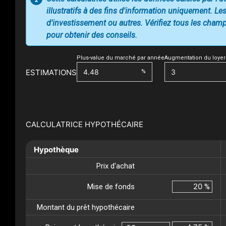
illustratifs à des fins d'information uniquement. Les
d'investissement ou autres. Vérifiez tous les champs
pour obtenir des conseils.
Plus-value du marché par année
Augmentation du loyer
ESTIMATIONS
%
CALCULATRICE HYPOTHÉCAIRE
Hypothèque
Prix d'achat
Mise de fonds
%
Montant du prêt hypothécaire