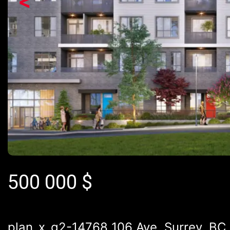
<
500 000
$
plan_x_g2-14768 106 Ave, Surrey, BC