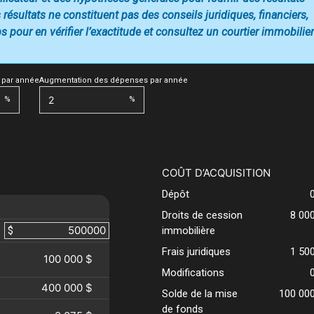
 résultats ne constituent pas des conseils juridiques, financiers,
 pour en vérifier l’exactitude et consultez un courtier immobilier
 par année
Augmentation des dépenses par année
%
%
COÛT D’ACQUISITION
Dépôt
Droits de cession
8 00
$
immobilière
Frais juridiques
1 50
100 000 $
Modifications
400 000 $
Solde de la mise
100 00
de fonds