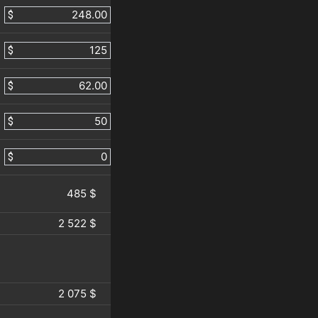
$
$
$
$
$
485 $
2 522 $
2 075 $