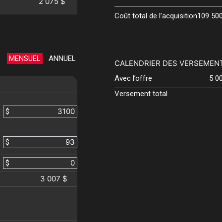
2 075 $
Coût total de l’acquisition
109 50
MENSUEL
ANNUEL
CALENDRIER DES VERSEMEN
Avec l’offre
5 0
Versement total
$
$
$
3 007 $