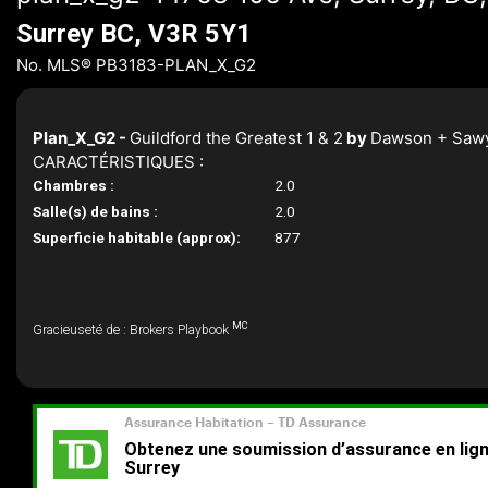
Surrey BC, V3R 5Y1
No. MLS® PB3183-PLAN_X_G2
Plan_X_G2 -
Guildford the Greatest 1 & 2
by
Dawson + Saw
CARACTÉRISTIQUES :
Chambres :
2.0
Salle(s) de bains :
2.0
Superficie habitable (approx):
877
MC
Gracieuseté de : Brokers Playbook