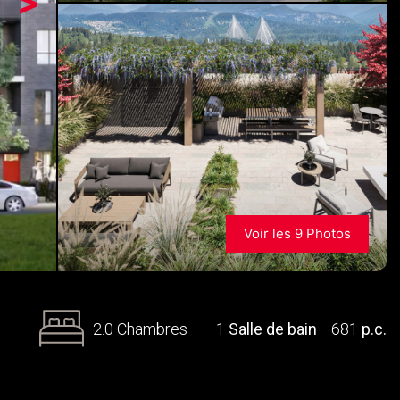
>
Voir les 9 Photos
2.0 Chambres
1
Salle de bain
681
p.c.