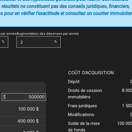
 résultats ne constituent pas des conseils juridiques, financiers,
 pour en vérifier l’exactitude et consultez un courtier immobilier
 par année
Augmentation des dépenses par année
%
%
COÛT D’ACQUISITION
Dépôt
Droits de cession
8 00
$
immobilière
Frais juridiques
1 50
100 000 $
Modifications
400 000 $
Solde de la mise
100 00
de fonds