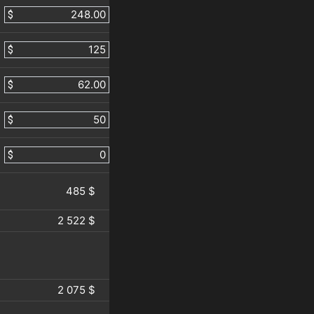
$
$
$
$
$
485 $
2 522 $
2 075 $