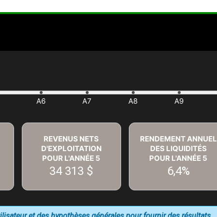
REVENUS NETS
RENDEMENT ANNUEL
D'EXPLOITATION
DES LIQUIDITÉS
POUR L'ANNÉE
5
POUR L'ANNÉE
5
34 313 $
6,4%
utilisateur et des hypothèses générales pour fournir des résultats