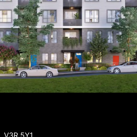
, V3R 5Y1