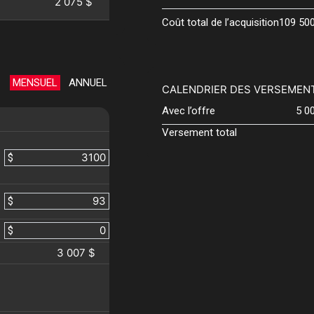
2 075 $
Coût total de l’acquisition
109 50
MENSUEL
ANNUEL
CALENDRIER DES VERSEMEN
Avec l’offre
5 0
Versement total
$
$
$
3 007 $