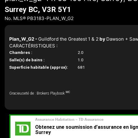
Surrey BC, V3R 5Y1
No. MLS® PB3183-PLAN_W_G2
Plan_W_G2 -
Guildford the Greatest 1 & 2
by
Dawson + Saw
CARACTÉRISTIQUES :
Chambres :
2.0
Salle(s) de bains :
1.0
Superficie habitable (approx):
681
MC
Gracieuseté de : Brokers Playbook