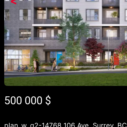
<
500 000
$
plan_w_g2-14768 106 Ave, Surrey, BC