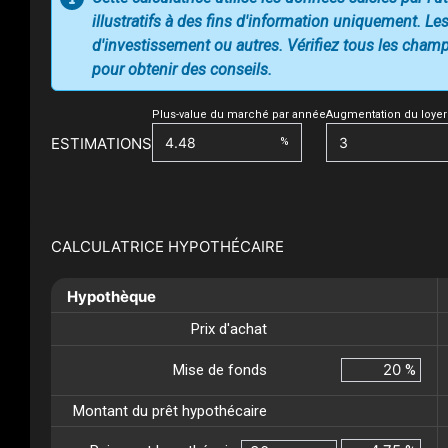
illustratifs à des fins d'information uniquement. Les
d'investissement ou autres. Vérifiez tous les champs
pour obtenir des conseils.
Plus-value du marché par année
Augmentation du loyer
ESTIMATIONS
%
CALCULATRICE HYPOTHÉCAIRE
Hypothèque
Prix d'achat
Mise de fonds
%
Montant du prêt hypothécaire