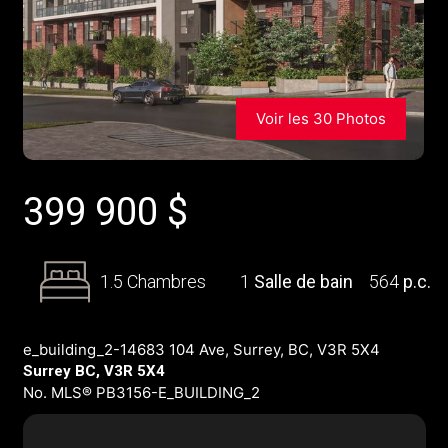
Voir les 30 Photos
399 900
$
1.5 Chambres
1
Salle de bain
564
p.c.
e_building_2-14683 104 Ave, Surrey, BC, V3R 5X4
Surrey BC, V3R 5X4
No. MLS® PB3156-E_BUILDING_2