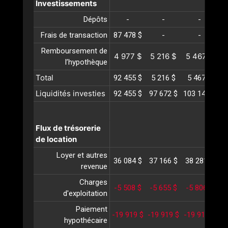
Investissements
Dépôts
-
-
-
Frais de transaction
87 478 $
-
-
Remboursement de
4 977 $
5 216 $
5 467 $
5
l’hypothèque
Total
92 455 $
5 216 $
5 467 $
5
Liquidités investies
92 455 $
97 672 $
103 140 $
10
Flux de trésorerie
de location
Loyer et autres
36 084 $
37 166 $
38 281 $
3
revenue
Charges
-5 508 $
-5 655 $
-5 806 $
-
d'exploitation
Paiement
-19 919 $
-19 919 $
-19 919 $
-1
hypothécaire