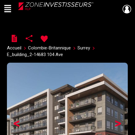
Menu
Live
En Direct
Accueil
Colombie-Britannique
Surrey
E_building_2-14683 104 Ave
<
>