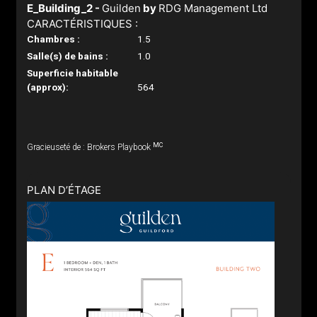
E_Building_2 -
Guilden
by
RDG Management Ltd
CARACTÉRISTIQUES :
Chambres :
1.5
Salle(s) de bains :
1.0
Superficie habitable
(approx):
564
MC
Gracieuseté de : Brokers Playbook
PLAN D’ÉTAGE