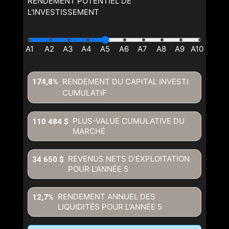
RENDEMENT POTENTIEL DE
L'INVESTISSEMENT
RENDEMENT DU CAPITAL INVESTI
174,8%
CUMULATIF
PLUS-VALUE CUMULATIVE DU
110 484 $
MARCHÉ
REVENUS NETS D'EXPLOITATION
34 650 $
POUR L'ANNÉE
5
RENDEMENT ANNUEL DES
12,7%
LIQUIDITÉS POUR L'ANNÉE
5