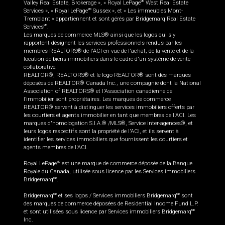
Valley Real Estate, Brokerage », « Royal LePage
West Real Estate
MD
Services », « Royal LePage
Sussex », et « Les immeubles Mont-
MD
Tremblant » appartiennent et sont gérés par Bridgemarq Real Estate
Services
.
MD
Les marques de commerce MLS® ainsi que les logos qui s'y
rapportent désignent les services professionnels rendus par les
membres REALTORS® de l'ACI en vue de l'achat, de la vente et de la
location de biens immobiliers dans le cadre d'un système de vente
collaborative.
REALTOR®, REALTORS® et le logo REALTOR® sont des marques
déposées de REALTOR® Canada Inc., une compagnie dont la National
Association of REALTORS® et l'Association canadienne de
l’immobilier sont propriétaires. Les marques de commerce
REALTOR® servent à distinguer les services immobiliers offerts par
les courtiers et agents immobilier en tant que membres de l'ACI. Les
marques d'homologation S.I.A.® /MLS®, Service inter-agences®, et
leurs logos respectifs sont la propriété de l'ACI, et ils servent à
identifier les services immobiliers que fournissent les courtiers et
agents membres de l'ACI.
Royal LePage
est une marque de commerce déposée de la Banque
MD
Royale du Canada, utilisée sous licence par les Services immobiliers
Bridgemarq
.
MD
Bridgemarq
et ses logos / Services immobiliers Bridgemarq
sont
MD
MD
des marques de commerce déposées de Residential Income Fund L.P.
et sont utilisées sous licence par Services immobiliers Bridgemarq
MD
Inc.