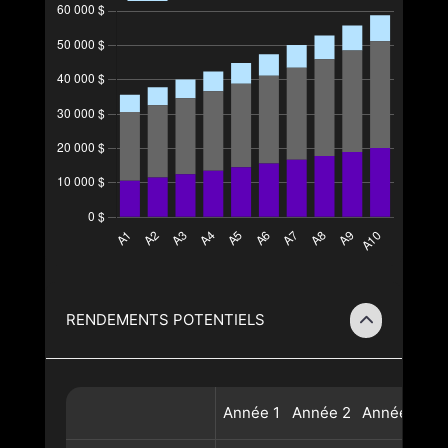
RENDEMENTS POTENTIELS
Année
1
Année
2
Année
3
A