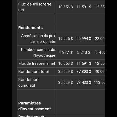
Flux de trésorerie
10 656 $
11 591 $
12 555 $
1
net
Rendements
Appréciation du prix
19 995 $
20 994 $
22 044 $
2
de la propriété
Remboursement de
4 977 $
5 216 $
5 467 $
5
l’hypothèque
Flux de trésorerie net
10 656 $
11 591 $
12 555 $
1
Rendement total
35 629 $
37 803 $
40 067 $
4
Rendement
35 629 $
73 433 $
113 500 $
15
cumulatif
Paramètres
d’investissement
Rendement du