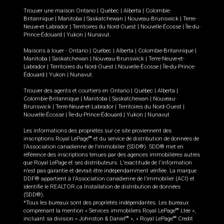
Trouver une maison
Ontario
|
Québec
|
Alberta
|
Colombie-
Britannique
|
Manitoba
|
Saskatchewan
|
Nouveau-Brunswick
|
Terre-
Neuve-et-Labrador
|
Territoires du Nord-Ouest
|
Nouvelle-Écosse
|
Île-du-
Prince-Édouard
|
Yukon
|
Nunavut
.
Maisons à louer -
Ontario
|
Québec
|
Alberta
|
Colombie-Britannique
|
Manitoba
|
Saskatchewan
|
Nouveau-Brunswick
|
Terre-Neuve-et-
Labrador
|
Territoires du Nord-Ouest
|
Nouvelle-Écosse
|
Île-du-Prince-
Édouard
|
Yukon
|
Nunavut
.
Trouver des agents et courtiers en
Ontario
|
Québec
|
Alberta
|
Colombie-Britannique
|
Manitoba
|
Saskatchewan
|
Nouveau-
Brunswick
|
Terre-Neuve-et-Labrador
|
Territoires du Nord-Ouest
|
Nouvelle-Écosse
|
Île-du-Prince-Édouard
|
Yukon
|
Nunavut
Les informations des propriétés sur ce site proviennent des
inscriptions Royal LePage
et du service de distribution de données de
MD
l'Association canadienne de l’immobilier (SDD®). SDD® met en
référence des inscriptions tenues par des agences immobilières autres
que Royal LePage et ses distributeurs. L'exactitude de l'information
n'est pas garantie et devrait être indépendamment vérifiée. La marque
DDF® appartient à l'Association canadienne de l’immobilier (ACI) et
identifie le REALTOR.ca Installation de distribution de données
(SDD®).
*Tous les bureaux sont des propriétés indépendantes. Les bureaux
comprenant la mention « Services immobiliers Royal LePage
Ltée »,
MD
incluant sa division « Johnston & Daniel
», « Royal LePage
Credit
MD
MD