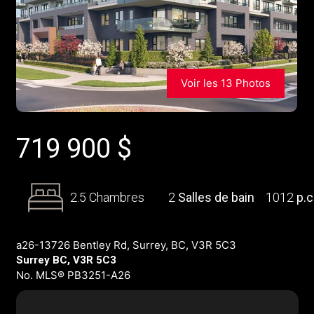
Voir les 13 Photos
719 900
$
2.5 Chambres
2
Salles de bain
1012
p.c
a26-13726 Bentley Rd, Surrey, BC, V3R 5C3
Surrey BC, V3R 5C3
No. MLS® PB3251-A26