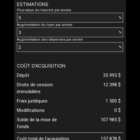
ESTIMATIONS
Plus-value du marché par année
%
Augmentation du loyer par année
%
Augmentation des dépenses par année
%
COÛT D’ACQUISITION
Dépôt
35 995 $
Droits de cession
12 398 $
immobilière
Frais juridiques
1 500 $
Modifications
0 $
Solde de la mise de
107 985 $
fonds
Coût total de l’acquisition
157 878 $