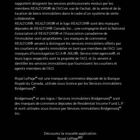
rapportent désignent les services professionnels rendus par les
membres REALTORS® de l'ACI en vue de l'achat, de la vente et de la
location de biens immobiliers dans le cadre d'un système de vente
collaborative.
REALTOR®, REALTORS® et le logo REALTOR® sont des marques
déposées de REALTOR® Canada Inc., une compagnie dont la National
Association of REALTORS® et l'Association canadienne de
l’immobilier sont propriétaires. Les marques de commerce
REALTOR® servent à distinguer les services immobiliers offerts par
les courtiers et agents immobilier en tant que membres de l'ACI. Les
marques d'homologation S.I.A.® /MLS®, Service inter-agences®, et
leurs logos respectifs sont la propriété de l'ACI, et ils servent à
identifier les services immobiliers que fournissent les courtiers et
agents membres de l'ACI.
Royal LePage
est une marque de commerce déposée de la Banque
MD
Royale du Canada, utilisée sous licence par les Services immobiliers
Bridgemarq
.
MD
Bridgemarq
et ses logos / Services immobiliers Bridgemarq
sont
MD
MD
des marques de commerce déposées de Residential Income Fund L.P.
et sont utilisées sous licence par Services immobiliers Bridgemarq
MD
Inc.
Découvrez la nouvelle application
MD
Royal LePage