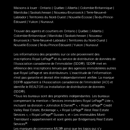
Maisons à louer -
Ontario
|
Québec
|
Alberta
|
Colombie-Britannique
|
Manitoba
|
Saskatchewan
|
Nouveau-Brunswick
|
Terre-Neuve-et-
Labrador
|
Territoires du Nord-Ouest
|
Nouvelle-Écosse
|
Île-du-Prince-
Édouard
|
Yukon
|
Nunavut
.
Trouver des agents et courtiers en
Ontario
|
Québec
|
Alberta
|
Colombie-Britannique
|
Manitoba
|
Saskatchewan
|
Nouveau-
Brunswick
|
Terre-Neuve-et-Labrador
|
Territoires du Nord-Ouest
|
Nouvelle-Écosse
|
Île-du-Prince-Édouard
|
Yukon
|
Nunavut
Les informations des propriétés sur ce site proviennent des
inscriptions Royal LePage
et du service de distribution de données de
MD
l'Association canadienne de l’immobilier (SDD®). SDD® met en
référence des inscriptions tenues par des agences immobilières autres
que Royal LePage et ses distributeurs. L'exactitude de l'information
n'est pas garantie et devrait être indépendamment vérifiée. La marque
DDF® appartient à l'Association canadienne de l’immobilier (ACI) et
identifie le REALTOR.ca Installation de distribution de données
(SDD®).
*Tous les bureaux sont des propriétés indépendantes. Les bureaux
comprenant la mention « Services immobiliers Royal LePage
Ltée »,
MD
incluant sa division « Johnston & Daniel
», « Royal LePage
Credit
MD
MD
Valley Real Estate, Brokerage », « Royal LePage
West Real Estate
MD
Services », « Royal LePage
Sussex », et « Les immeubles Mont-
MD
Tremblant » appartiennent et sont gérés par Bridgemarq Real Estate
Services
.
MD
Les marques de commerce MLS® ainsi que les logos qui s'y