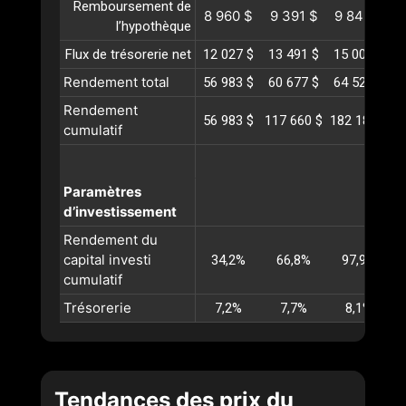
Remboursement de
8 960 $
9 391 $
9 842 $
1
l’hypothèque
Flux de trésorerie net
12 027 $
13 491 $
15 000 $
1
Rendement total
56 983 $
60 677 $
64 527 $
6
Rendement
56 983 $
117 660 $
182 188 $
2
cumulatif
Paramètres
d’investissement
Rendement du
capital investi
34,2%
66,8%
97,9%
cumulatif
Trésorerie
7,2%
7,7%
8,1%
Tendances des prix du