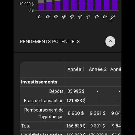
RENDEMENTS POTENTIELS
Année
1
Année
2
Année
3
A
Investissements
Dépôts
35 995 $
-
-
Frais de transaction
121 883 $
-
-
Remboursement de
8 960 $
9 391 $
9 842 $
1
l’hypothèque
Total
166 838 $
9 391 $
9 842 $
1