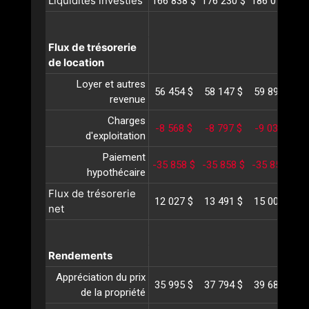
Liquidités investies
166 838 $
176 230 $
186 072 $
1
Flux de trésorerie
de location
Loyer et autres
56 454 $
58 147 $
59 892 $
6
revenue
Charges
-8 568 $
-8 797 $
-9 033 $
-
d'exploitation
Paiement
-35 858 $
-35 858 $
-35 858 $
-
hypothécaire
Flux de trésorerie
12 027 $
13 491 $
15 000 $
1
net
Rendements
Appréciation du prix
35 995 $
37 794 $
39 684 $
4
de la propriété