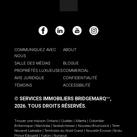
Facebook
LinkedIn
YouTube
Instagram
COMMUNIQUEZ AVEC
ABOUT
NOUS
SALLE DES MÉDIAS
BLOGUE
PROPRIÉTÉS LUXUEUSES
COMMERCIAL
AVIS JURIDIQUE
CONFIDENTIALITÉ
TÉMOINS
ACCESSIBILITÉ
© SERVICES IMMOBILIERS BRIDGEMARQ
,
MD
2026.
TOUS DROITS RÉSERVÉS.
Trouver une maison
Ontario
|
Québec
|
Alberta
|
Colombie-
Britannique
|
Manitoba
|
Saskatchewan
|
Nouveau-Brunswick
|
Terre-
Neuve-et-Labrador
|
Territoires du Nord-Ouest
|
Nouvelle-Écosse
|
Île-du-
Prince-Édouard
|
Yukon
|
Nunavut
.