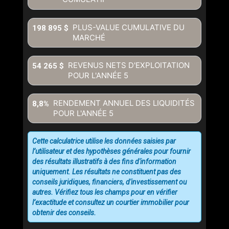
PLUS-VALUE CUMULATIVE DU
198 895 $
MARCHÉ
REVENUS NETS D'EXPLOITATION
54 265 $
POUR L'ANNÉE
5
RENDEMENT ANNUEL DES LIQUIDITÉS
8,8%
POUR L'ANNÉE
5
Cette calculatrice utilise les données saisies par
l’utilisateur et des hypothèses générales pour fournir
des résultats illustratifs à des fins d'information
uniquement. Les résultats ne constituent pas des
conseils juridiques, financiers, d'investissement ou
autres. Vérifiez tous les champs pour en vérifier
l’exactitude et consultez un courtier immobilier pour
obtenir des conseils.