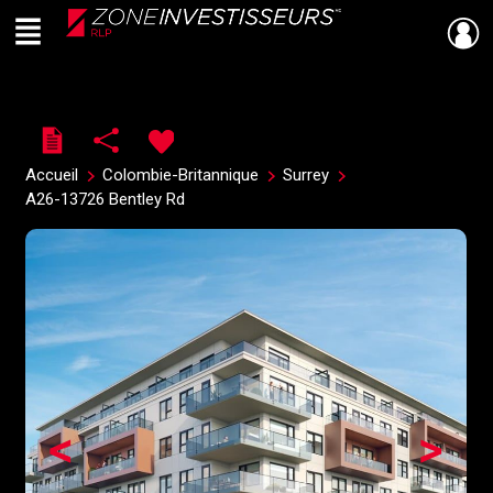
Menu
Live
En Direct
Accueil
Colombie-Britannique
Surrey
A26-13726 Bentley Rd
<
>