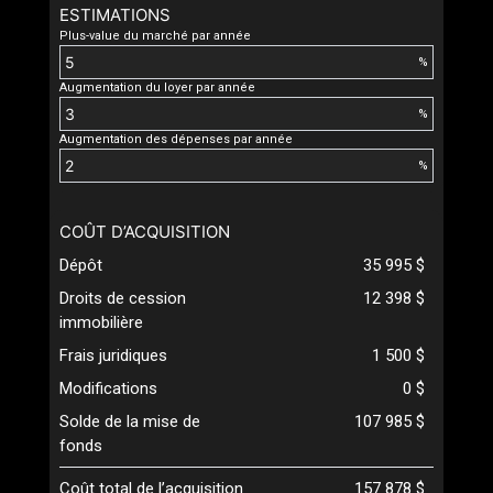
ESTIMATIONS
Plus-value du marché par année
%
Augmentation du loyer par année
%
Augmentation des dépenses par année
%
COÛT D’ACQUISITION
Dépôt
35 995 $
Droits de cession
12 398 $
immobilière
Frais juridiques
1 500 $
Modifications
0 $
Solde de la mise de
107 985 $
fonds
Coût total de l’acquisition
157 878 $