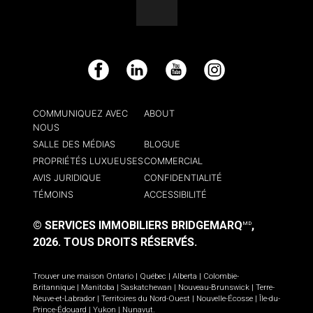
Facebook
LinkedIn
YouTube
Instagram
COMMUNIQUEZ AVEC
ABOUT
NOUS
SALLE DES MÉDIAS
BLOGUE
PROPRIÉTÉS LUXUEUSES
COMMERCIAL
AVIS JURIDIQUE
CONFIDENTIALITÉ
TÉMOINS
ACCESSIBILITÉ
© SERVICES IMMOBILIERS BRIDGEMARQ
,
MD
2026.
TOUS DROITS RÉSERVÉS.
Trouver une maison
Ontario
|
Québec
|
Alberta
|
Colombie-
Britannique
|
Manitoba
|
Saskatchewan
|
Nouveau-Brunswick
|
Terre-
Neuve-et-Labrador
|
Territoires du Nord-Ouest
|
Nouvelle-Écosse
|
Île-du-
Prince-Édouard
|
Yukon
|
Nunavut
.