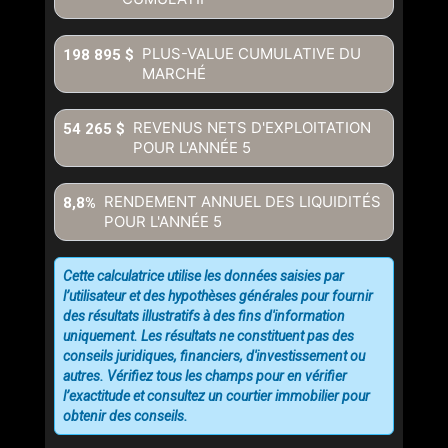
PLUS-VALUE CUMULATIVE DU
198 895 $
MARCHÉ
REVENUS NETS D'EXPLOITATION
54 265 $
POUR L'ANNÉE
5
RENDEMENT ANNUEL DES LIQUIDITÉS
8,8%
POUR L'ANNÉE
5
Cette calculatrice utilise les données saisies par
l’utilisateur et des hypothèses générales pour fournir
des résultats illustratifs à des fins d'information
uniquement. Les résultats ne constituent pas des
conseils juridiques, financiers, d'investissement ou
autres. Vérifiez tous les champs pour en vérifier
l’exactitude et consultez un courtier immobilier pour
obtenir des conseils.