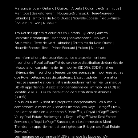
Maisons à louer -
Ontario
|
Québec
|
Alberta
|
Colombie-Britannique
|
Manitoba
|
Saskatchewan
|
Nouveau-Brunswick
|
Terre-Neuve-et-
Labrador
|
Territoires du Nord-Ouest
|
Nouvelle-Écosse
|
Île-du-Prince-
Édouard
|
Yukon
|
Nunavut
.
Trouver des agents et courtiers en
Ontario
|
Québec
|
Alberta
|
Colombie-Britannique
|
Manitoba
|
Saskatchewan
|
Nouveau-
Brunswick
|
Terre-Neuve-et-Labrador
|
Territoires du Nord-Ouest
|
Nouvelle-Écosse
|
Île-du-Prince-Édouard
|
Yukon
|
Nunavut
Les informations des propriétés sur ce site proviennent des
inscriptions Royal LePage
et du service de distribution de données de
MD
l'Association canadienne de l’immobilier (SDD®). SDD® met en
référence des inscriptions tenues par des agences immobilières autres
que Royal LePage et ses distributeurs. L'exactitude de l'information
n'est pas garantie et devrait être indépendamment vérifiée. La marque
DDF® appartient à l'Association canadienne de l’immobilier (ACI) et
identifie le REALTOR.ca Installation de distribution de données
(SDD®).
*Tous les bureaux sont des propriétés indépendantes. Les bureaux
comprenant la mention « Services immobiliers Royal LePage
Ltée »,
MD
incluant sa division « Johnston & Daniel
», « Royal LePage
Credit
MD
MD
Valley Real Estate, Brokerage », « Royal LePage
West Real Estate
MD
Services », « Royal LePage
Sussex », et « Les immeubles Mont-
MD
Tremblant » appartiennent et sont gérés par Bridgemarq Real Estate
Services
.
MD
Les marques de commerce MLS® ainsi que les logos qui s'y