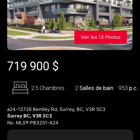
Voir les 13 Photos
719 900
$
2.5 Chambres
2
Salles de bain
953
p.c.
a24-13726 Bentley Rd, Surrey, BC, V3R 5C3
Surrey BC, V3R 5C3
No. MLS® PB3251-A24