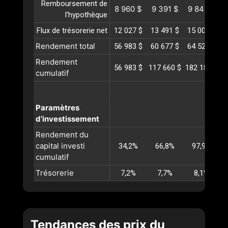
Remboursement de
8 960 $
9 391 $
9 842 $
1
l’hypothèque
Flux de trésorerie net
12 027 $
13 491 $
15 000 $
1
Rendement total
56 983 $
60 677 $
64 527 $
6
Rendement
56 983 $
117 660 $
182 188 $
2
cumulatif
Paramètres
d’investissement
Rendement du
capital investi
34,2%
66,8%
97,9%
cumulatif
Trésorerie
7,2%
7,7%
8,1%
Tendances des prix du