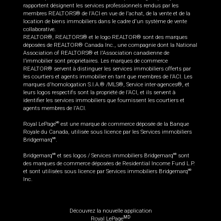
rapportent désignent les services professionnels rendus par les
membres REALTORS® de l'ACI en vue de l'achat, de la vente et de la
location de biens immobiliers dans le cadre d'un système de vente
collaborative.
REALTOR®, REALTORS® et le logo REALTOR® sont des marques
déposées de REALTOR® Canada Inc., une compagnie dont la National
Association of REALTORS® et l'Association canadienne de
l’immobilier sont propriétaires. Les marques de commerce
REALTOR® servent à distinguer les services immobiliers offerts par
les courtiers et agents immobilier en tant que membres de l'ACI. Les
marques d'homologation S.I.A.® /MLS®, Service inter-agences®, et
leurs logos respectifs sont la propriété de l'ACI, et ils servent à
identifier les services immobiliers que fournissent les courtiers et
agents membres de l'ACI.
Royal LePage
est une marque de commerce déposée de la Banque
MD
Royale du Canada, utilisée sous licence par les Services immobiliers
Bridgemarq
.
MD
Bridgemarq
et ses logos / Services immobiliers Bridgemarq
sont
MD
MD
des marques de commerce déposées de Residential Income Fund L.P.
et sont utilisées sous licence par Services immobiliers Bridgemarq
MD
Inc.
Découvrez la nouvelle application
MD
Royal LePage