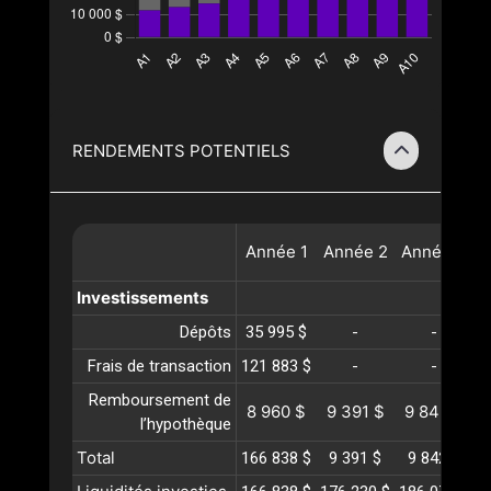
RENDEMENTS POTENTIELS
Année
1
Année
2
Année
3
A
Investissements
Dépôts
35 995 $
-
-
Frais de transaction
121 883 $
-
-
Remboursement de
8 960 $
9 391 $
9 842 $
1
l’hypothèque
Total
166 838 $
9 391 $
9 842 $
1