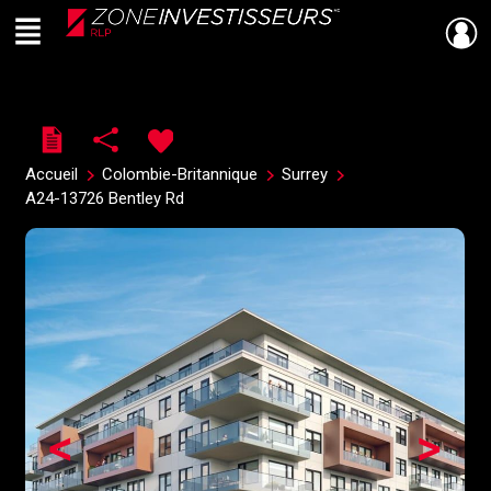
Menu
Live
En Direct
Accueil
Colombie-Britannique
Surrey
A24-13726 Bentley Rd
<
>