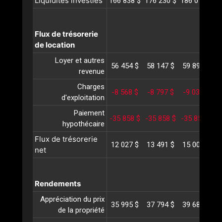
Liquidités investies
166 838 $
176 230 $
186 072 $
1
Flux de trésorerie
de location
Loyer et autres
56 454 $
58 147 $
59 892 $
6
revenue
Charges
-8 568 $
-8 797 $
-9 033 $
-
d'exploitation
Paiement
-35 858 $
-35 858 $
-35 858 $
-
hypothécaire
Flux de trésorerie
12 027 $
13 491 $
15 000 $
1
net
Rendements
Appréciation du prix
35 995 $
37 794 $
39 684 $
4
de la propriété