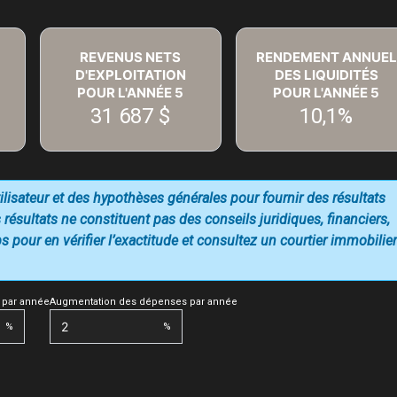
REVENUS NETS
RENDEMENT ANNUEL
D'EXPLOITATION
DES LIQUIDITÉS
POUR L'ANNÉE
5
POUR L'ANNÉE
5
31 687 $
10,1%
utilisateur et des hypothèses générales pour fournir des résultats
 résultats ne constituent pas des conseils juridiques, financiers,
 pour en vérifier l’exactitude et consultez un courtier immobilier
 par année
Augmentation des dépenses par année
%
%