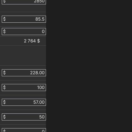
$
$
$
2 764 $
$
$
$
$
$