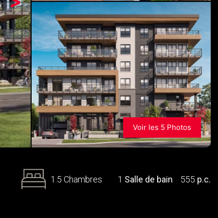
>
Voir les 5 Photos
1.5 Chambres
1
Salle de bain
555
p.c.