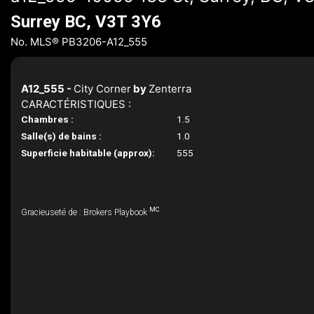
Surrey BC, V3T 3Y6
No. MLS® PB3206-A12_555
A12_555 -
City Corner
by
Zenterra
CARACTÉRISTIQUES :
Chambres :
1.5
Salle(s) de bains :
1.0
Superficie habitable (approx):
555
MC
Gracieuseté de : Brokers Playbook