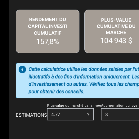
RENDEMENT DU
PLUS-VALUE
CAPITAL INVESTI
CUMULATIVE DU
MARCHÉ
CUMULATIF
104 943 $
157,8%
Cette calculatrice utilise les données saisies par l’
illustratifs à des fins d'information uniquement. Les
d'investissement ou autres. Vérifiez tous les champs
pour obtenir des conseils.
Plus-value du marché par année
Augmentation du loyer
ESTIMATIONS
%