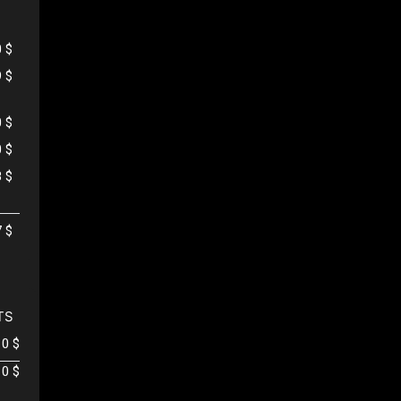
0 $
9 $
0 $
0 $
8 $
7 $
TS
0 $
0 $