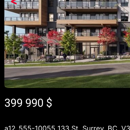
<
399 990
$
a12_555-10055 133 St, Surrey, BC, V