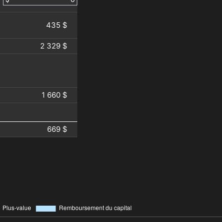
435 $
2 329 $
1 660 $
669 $