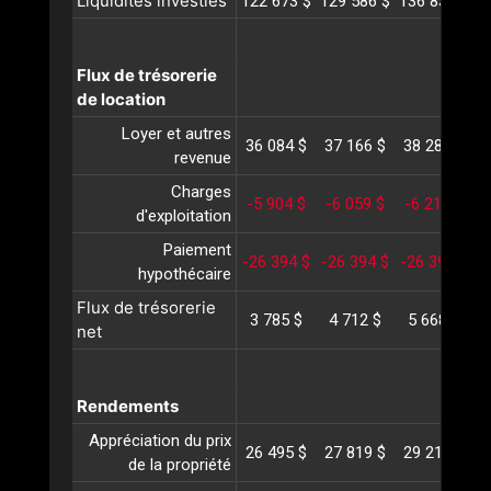
Liquidités investies
122 673 $
129 586 $
136 831 $
1
Flux de trésorerie
de location
Loyer et autres
36 084 $
37 166 $
38 281 $
3
revenue
Charges
-5 904 $
-6 059 $
-6 218 $
-
d'exploitation
Paiement
-26 394 $
-26 394 $
-26 394 $
-
hypothécaire
Flux de trésorerie
3 785 $
4 712 $
5 668 $
net
Rendements
Appréciation du prix
26 495 $
27 819 $
29 210 $
3
de la propriété