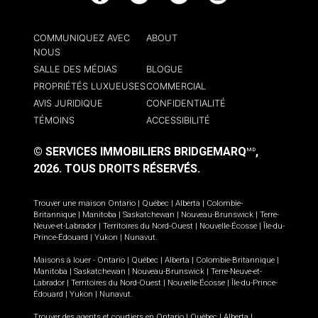
COMMUNIQUEZ AVEC
ABOUT
NOUS
SALLE DES MÉDIAS
BLOGUE
PROPRIÉTÉS LUXUEUSES
COMMERCIAL
AVIS JURIDIQUE
CONFIDENTIALITÉ
TÉMOINS
ACCESSIBILITÉ
© SERVICES IMMOBILIERS BRIDGEMARQ
,
MD
2026.
TOUS DROITS RÉSERVÉS.
Trouver une maison
Ontario
|
Québec
|
Alberta
|
Colombie-
Britannique
|
Manitoba
|
Saskatchewan
|
Nouveau-Brunswick
|
Terre-
Neuve-et-Labrador
|
Territoires du Nord-Ouest
|
Nouvelle-Écosse
|
Île-du-
Prince-Édouard
|
Yukon
|
Nunavut
.
Maisons à louer -
Ontario
|
Québec
|
Alberta
|
Colombie-Britannique
|
Manitoba
|
Saskatchewan
|
Nouveau-Brunswick
|
Terre-Neuve-et-
Labrador
|
Territoires du Nord-Ouest
|
Nouvelle-Écosse
|
Île-du-Prince-
Édouard
|
Yukon
|
Nunavut
.
Trouver des agents et courtiers en
Ontario
|
Québec
|
Alberta
|