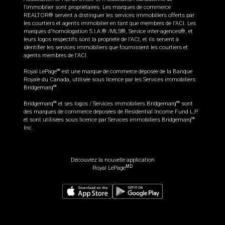
l’immobilier sont propriétaires. Les marques de commerce
REALTOR® servent à distinguer les services immobiliers offerts par
les courtiers et agents immobilier en tant que membres de l'ACI. Les
marques d'homologation S.I.A.® /MLS®, Service inter-agences®, et
leurs logos respectifs sont la propriété de l'ACI, et ils servent à
identifier les services immobiliers que fournissent les courtiers et
agents membres de l'ACI.
Royal LePage
est une marque de commerce déposée de la Banque
MD
Royale du Canada, utilisée sous licence par les Services immobiliers
Bridgemarq
.
MD
Bridgemarq
et ses logos / Services immobiliers Bridgemarq
sont
MD
MD
des marques de commerce déposées de Residential Income Fund L.P.
et sont utilisées sous licence par Services immobiliers Bridgemarq
MD
Inc.
Découvrez la nouvelle application
MD
Royal LePage
529 900
$