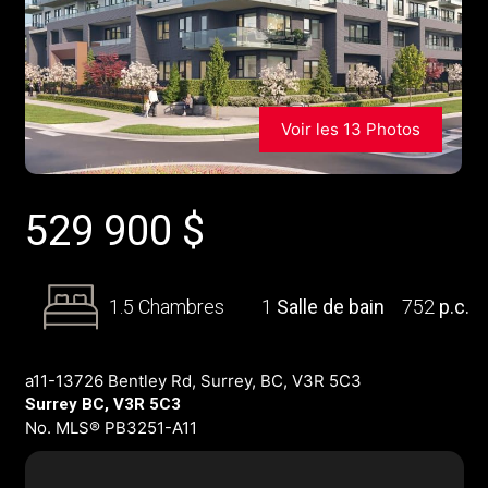
Voir les 13 Photos
529 900
$
1.5 Chambres
1
Salle de bain
752
p.c.
a11-13726 Bentley Rd, Surrey, BC, V3R 5C3
Surrey BC, V3R 5C3
No. MLS® PB3251-A11