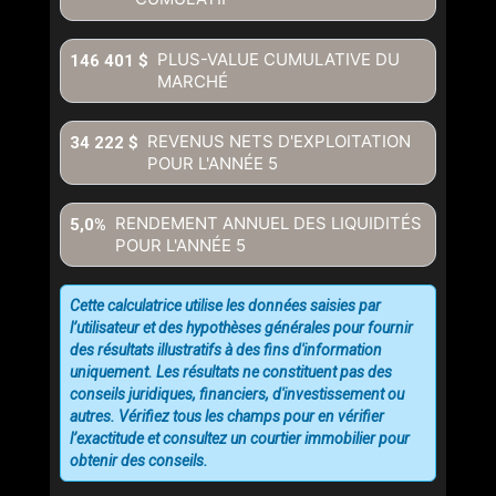
PLUS-VALUE CUMULATIVE DU
146 401 $
MARCHÉ
REVENUS NETS D'EXPLOITATION
34 222 $
POUR L'ANNÉE
5
RENDEMENT ANNUEL DES LIQUIDITÉS
5,0%
POUR L'ANNÉE
5
Cette calculatrice utilise les données saisies par
l’utilisateur et des hypothèses générales pour fournir
des résultats illustratifs à des fins d'information
uniquement. Les résultats ne constituent pas des
conseils juridiques, financiers, d'investissement ou
autres. Vérifiez tous les champs pour en vérifier
l’exactitude et consultez un courtier immobilier pour
obtenir des conseils.