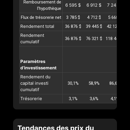
Remboursement de
6 595 $
6 912 $
7 245 $
l’hypothèque
Flux de trésorerie net
3 785 $
4 712 $
5 668 $
Rendement total
36 876 $
39 445 $
42 124 $
4
Rendement
36 876 $
76 321 $
118 445 $
1
cumulatif
Paramètres
d’investissement
Rendement du
capital investi
30,1%
58,9%
86,6%
cumulatif
Trésorerie
3,1%
3,6%
4,1%
Tendances des prix du