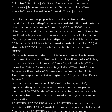
Colombie-Britannique
|
Manitoba
|
Saskatchewan
|
Nouveau-
Brunswick
|
Terre-Neuve-et-Labrador
|
Territoires du Nord-Ouest
|
Nouvelle-Écosse
|
Île-du-Prince-Édouard
|
Yukon
|
Nunavut
Les informations des propriétés sur ce site proviennent des
inscriptions Royal LePage
et du service de distribution de données de
MD
l'Association canadienne de l’immobilier (SDD®). SDD® met en
référence des inscriptions tenues par des agences immobilières autres
que Royal LePage et ses distributeurs. L'exactitude de l'information
n'est pas garantie et devrait être indépendamment vérifiée. La marque
DDF® appartient à l'Association canadienne de l’immobilier (ACI) et
identifie le REALTOR.ca Installation de distribution de données
(SDD®).
*Tous les bureaux sont des propriétés indépendantes. Les bureaux
comprenant la mention « Services immobiliers Royal LePage
Ltée »,
MD
incluant sa division « Johnston & Daniel
», « Royal LePage
Credit
MD
MD
Valley Real Estate, Brokerage », « Royal LePage
West Real Estate
MD
Services », « Royal LePage
Sussex », et « Les immeubles Mont-
MD
Tremblant » appartiennent et sont gérés par Bridgemarq Real Estate
Services
.
MD
Les marques de commerce MLS® ainsi que les logos qui s'y
rapportent désignent les services professionnels rendus par les
membres REALTORS® de l'ACI en vue de l'achat, de la vente et de la
location de biens immobiliers dans le cadre d'un système de vente
collaborative.
REALTOR®, REALTORS® et le logo REALTOR® sont des marques
déposées de REALTOR® Canada Inc., une compagnie dont la National
Association of REALTORS® et l'Association canadienne de