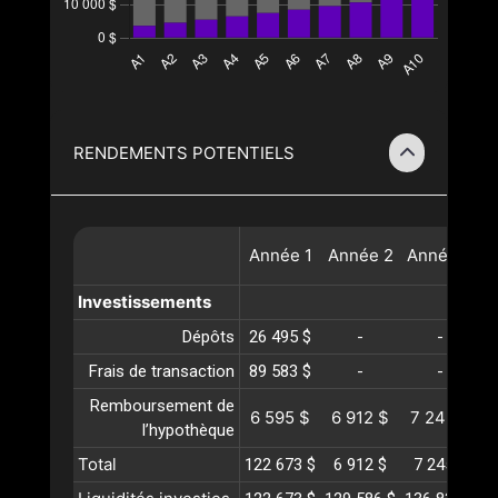
RENDEMENTS POTENTIELS
Année
1
Année
2
Année
3
A
Investissements
Dépôts
26 495 $
-
-
Frais de transaction
89 583 $
-
-
Remboursement de
6 595 $
6 912 $
7 245 $
l’hypothèque
Total
122 673 $
6 912 $
7 245 $