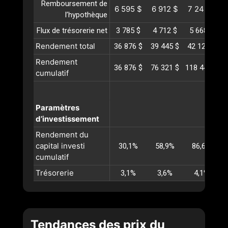
Remboursement de
6 595 $
6 912 $
7 245 $
l’hypothèque
Flux de trésorerie net
3 785 $
4 712 $
5 668 $
Rendement total
36 876 $
39 445 $
42 124 $
4
Rendement
36 876 $
76 321 $
118 445 $
1
cumulatif
Paramètres
d’investissement
Rendement du
capital investi
30,1%
58,9%
86,6%
cumulatif
Trésorerie
3,1%
3,6%
4,1%
Tendances des prix du