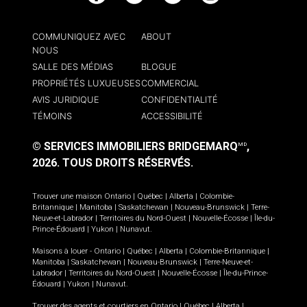
COMMUNIQUEZ AVEC
ABOUT
NOUS
SALLE DES MÉDIAS
BLOGUE
PROPRIÉTÉS LUXUEUSES
COMMERCIAL
AVIS JURIDIQUE
CONFIDENTIALITÉ
TÉMOINS
ACCESSIBILITÉ
© SERVICES IMMOBILIERS BRIDGEMARQ
,
MD
2026.
TOUS DROITS RÉSERVÉS.
Trouver une maison
Ontario
|
Québec
|
Alberta
|
Colombie-
Britannique
|
Manitoba
|
Saskatchewan
|
Nouveau-Brunswick
|
Terre-
Neuve-et-Labrador
|
Territoires du Nord-Ouest
|
Nouvelle-Écosse
|
Île-du-
Prince-Édouard
|
Yukon
|
Nunavut
.
Maisons à louer -
Ontario
|
Québec
|
Alberta
|
Colombie-Britannique
|
Manitoba
|
Saskatchewan
|
Nouveau-Brunswick
|
Terre-Neuve-et-
Labrador
|
Territoires du Nord-Ouest
|
Nouvelle-Écosse
|
Île-du-Prince-
Édouard
|
Yukon
|
Nunavut
.
Trouver des agents et courtiers en
Ontario
|
Québec
|
Alberta
|