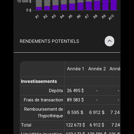
RENDEMENTS POTENTIELS
Année
1
Année
2
Année
3
A
Investissements
Dépôts
26 495 $
-
-
Frais de transaction
89 583 $
-
-
Remboursement de
6 595 $
6 912 $
7 245 $
l’hypothèque
Total
122 673 $
6 912 $
7 245 $