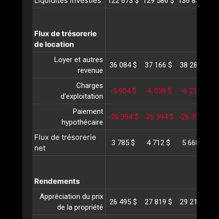
Liquidités investies
122 673 $
129 586 $
136 831 $
1
Flux de trésorerie
de location
Loyer et autres
36 084 $
37 166 $
38 281 $
3
revenue
Charges
-5 904 $
-6 059 $
-6 218 $
-
d'exploitation
Paiement
-26 394 $
-26 394 $
-26 394 $
-
hypothécaire
Flux de trésorerie
3 785 $
4 712 $
5 668 $
net
Rendements
Appréciation du prix
26 495 $
27 819 $
29 210 $
3
de la propriété