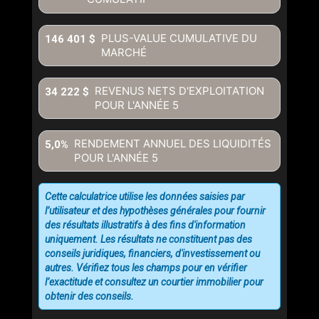
PLUS-VALUE CUMULATIVE DU
146 401 $
MARCHÉ
REVENUS NETS D'EXPLOITATION
34 222 $
POUR L'ANNÉE
5
RENDEMENT ANNUEL DES LIQUIDITÉS
5,0%
POUR L'ANNÉE
5
Cette calculatrice utilise les données saisies par
l’utilisateur et des hypothèses générales pour fournir
des résultats illustratifs à des fins d'information
uniquement. Les résultats ne constituent pas des
conseils juridiques, financiers, d'investissement ou
autres. Vérifiez tous les champs pour en vérifier
l’exactitude et consultez un courtier immobilier pour
obtenir des conseils.