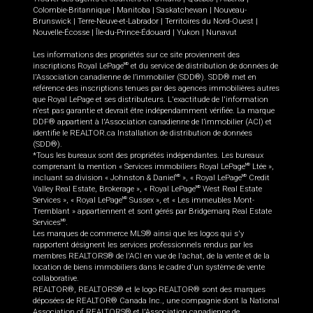
Colombie-Britannique
|
Manitoba
|
Saskatchewan
|
Nouveau-
Brunswick
|
Terre-Neuve-et-Labrador
|
Territoires du Nord-Ouest
|
Nouvelle-Écosse
|
Île-du-Prince-Édouard
|
Yukon
|
Nunavut
Les informations des propriétés sur ce site proviennent des
inscriptions Royal LePage
et du service de distribution de données de
MD
l'Association canadienne de l’immobilier (SDD®). SDD® met en
référence des inscriptions tenues par des agences immobilières autres
que Royal LePage et ses distributeurs. L'exactitude de l'information
n'est pas garantie et devrait être indépendamment vérifiée. La marque
DDF® appartient à l'Association canadienne de l’immobilier (ACI) et
identifie le REALTOR.ca Installation de distribution de données
(SDD®).
*Tous les bureaux sont des propriétés indépendantes. Les bureaux
comprenant la mention « Services immobiliers Royal LePage
Ltée »,
MD
incluant sa division « Johnston & Daniel
», « Royal LePage
Credit
MD
MD
Valley Real Estate, Brokerage », « Royal LePage
West Real Estate
MD
Services », « Royal LePage
Sussex », et « Les immeubles Mont-
MD
Tremblant » appartiennent et sont gérés par Bridgemarq Real Estate
Services
.
MD
Les marques de commerce MLS® ainsi que les logos qui s'y
rapportent désignent les services professionnels rendus par les
membres REALTORS® de l'ACI en vue de l'achat, de la vente et de la
location de biens immobiliers dans le cadre d'un système de vente
collaborative.
REALTOR®, REALTORS® et le logo REALTOR® sont des marques
déposées de REALTOR® Canada Inc., une compagnie dont la National
Association of REALTORS® et l'Association canadienne de