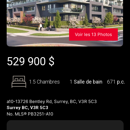
Voir les 13 Photos
529 900
$
1.5 Chambres
1
Salle de bain
671
p.c.
a10-13726 Bentley Rd, Surrey, BC, V3R 5C3
Surrey BC, V3R 5C3
No. MLS® PB3251-A10