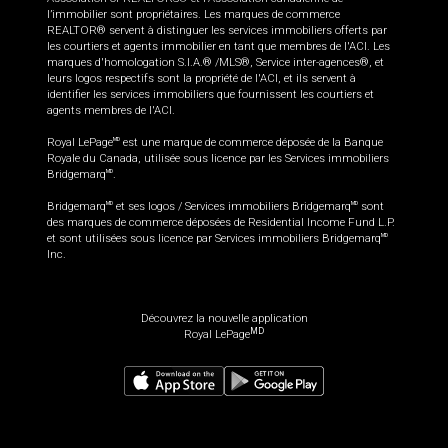
l’immobilier sont propriétaires. Les marques de commerce
REALTOR® servent à distinguer les services immobiliers offerts par
les courtiers et agents immobilier en tant que membres de l'ACI. Les
marques d'homologation S.I.A.® /MLS®, Service inter-agences®, et
leurs logos respectifs sont la propriété de l'ACI, et ils servent à
identifier les services immobiliers que fournissent les courtiers et
agents membres de l'ACI.
Royal LePage
est une marque de commerce déposée de la Banque
MD
Royale du Canada, utilisée sous licence par les Services immobiliers
Bridgemarq
.
MD
Bridgemarq
et ses logos / Services immobiliers Bridgemarq
sont
MD
MD
des marques de commerce déposées de Residential Income Fund L.P.
et sont utilisées sous licence par Services immobiliers Bridgemarq
MD
Inc.
Découvrez la nouvelle application
MD
Royal LePage
529 900
$