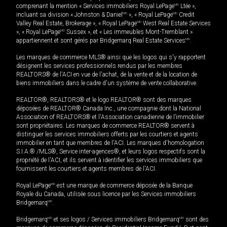
comprenant la mention « Services immobiliers Royal LePage
MD
Ltée »,
incluant sa division « Johnston & Daniel
MD
», « Royal LePage
MD
Credit
Valley Real Estate, Brokerage », « Royal LePage
MD
West Real Estate Services
», « Royal LePage
MD
Sussex », et « Les immeubles Mont-Tremblant »
appartiennent et sont gérés par Bridgemarq Real Estate Services
MD
.
Les marques de commerce MLS® ainsi que les logos qui s'y rapportent
désignent les services professionnels rendus par les membres
REALTORS® de l'ACI en vue de l'achat, de la vente et de la location de
biens immobiliers dans le cadre d'un système de vente collaborative.
REALTOR®, REALTORS® et le logo REALTOR® sont des marques
déposées de REALTOR® Canada Inc., une compagnie dont la National
Association of REALTORS® et l'Association canadienne de l’immobilier
sont propriétaires. Les marques de commerce REALTOR® servent à
distinguer les services immobiliers offerts par les courtiers et agents
immobilier en tant que membres de l'ACI. Les marques d'homologation
S.I.A.® /MLS®, Service inter-agences®, et leurs logos respectifs sont la
propriété de l'ACI, et ils servent à identifier les services immobiliers que
fournissent les courtiers et agents membres de l'ACI.
Royal LePage
MD
est une marque de commerce déposée de la Banque
Royale du Canada, utilisée sous licence par les Services immobiliers
Bridgemarq
MD
.
Bridgemarq
MD
et ses logos / Services immobiliers Bridgemarq
MD
sont des