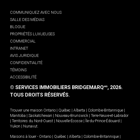
COMMUNIQUEZ AVEC NOUS
SALLE DES MÉDIAS
BLOGUE
PROPRIÉTÉS LUXUEUSES
COMMERCIAL
INTRANET
AVIS JURIDIQUE
CONFIDENTIALITÉ
TÉMOINS
ACCESSIBILITÉ
© SERVICES IMMOBILIERS BRIDGEMARQ
, 2026.
MD
TOUS DROITS RÉSERVÉS.
Trouver une maison
Ontario
|
Québec
|
Alberta
|
Colombie-Britannique
|
Manitoba
|
Saskatchewan
|
Nouveau-Brunswick
|
Terre-Neuve-et-Labrador
|
Territoires du Nord-Ouest
|
Nouvelle-Écosse
|
Île-du-Prince-Édouard
|
Yukon
|
Nunavut
.
Maisons à louer -
Ontario
|
Québec
|
Alberta
|
Colombie-Britannique
|