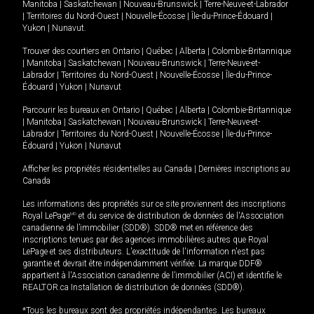
Manitoba
|
Saskatchewan
|
Nouveau-Brunswick
|
Terre-Neuve-et-Labrador
|
Territoires du Nord-Ouest
|
Nouvelle-Écosse
|
Île-du-Prince-Édouard
|
Yukon
|
Nunavut
.
Trouver des courtiers en
Ontario
|
Québec
|
Alberta
|
Colombie-Britannique
|
Manitoba
|
Saskatchewan
|
Nouveau-Brunswick
|
Terre-Neuve-et-
Labrador
|
Territoires du Nord-Ouest
|
Nouvelle-Écosse
|
Île-du-Prince-
Édouard
|
Yukon
|
Nunavut
Parcourir les bureaux en
Ontario
|
Québec
|
Alberta
|
Colombie-Britannique
|
Manitoba
|
Saskatchewan
|
Nouveau-Brunswick
|
Terre-Neuve-et-
Labrador
|
Territoires du Nord-Ouest
|
Nouvelle-Écosse
|
Île-du-Prince-
Édouard
|
Yukon
|
Nunavut
Afficher les propriétés résidentielles au Canada
|
Dernières inscriptions au
Canada
Les informations des propriétés sur ce site proviennent des inscriptions
Royal LePage
MD
et du service de distribution de données de l'Association
canadienne de l’immobilier (SDD®). SDD® met en référence des
inscriptions tenues par des agences immobilières autres que Royal
LePage et ses distributeurs. L'exactitude de l'information n'est pas
garantie et devrait être indépendamment vérifiée. La marque DDF®
appartient à l'Association canadienne de l’immobilier (ACI) et identifie le
REALTOR.ca Installation de distribution de données (SDD®).
*Tous les bureaux sont des propriétés indépendantes. Les bureaux