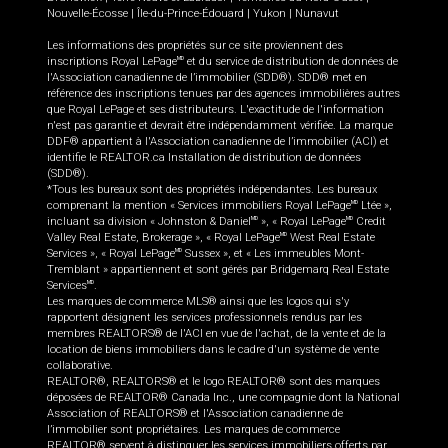
Nouvelle-Écosse
|
Île-du-Prince-Édouard
|
Yukon
|
Nunavut
Les informations des propriétés sur ce site proviennent des
inscriptions Royal LePage
et du service de distribution de données de
MD
l'Association canadienne de l’immobilier (SDD®). SDD® met en
référence des inscriptions tenues par des agences immobilières autres
que Royal LePage et ses distributeurs. L'exactitude de l'information
n'est pas garantie et devrait être indépendamment vérifiée. La marque
DDF® appartient à l'Association canadienne de l’immobilier (ACI) et
identifie le REALTOR.ca Installation de distribution de données
(SDD®).
*Tous les bureaux sont des propriétés indépendantes. Les bureaux
comprenant la mention « Services immobiliers Royal LePage
Ltée »,
MD
incluant sa division « Johnston & Daniel
», « Royal LePage
Credit
MD
MD
Valley Real Estate, Brokerage », « Royal LePage
West Real Estate
MD
Services », « Royal LePage
Sussex », et « Les immeubles Mont-
MD
Tremblant » appartiennent et sont gérés par Bridgemarq Real Estate
Services
.
MD
Les marques de commerce MLS® ainsi que les logos qui s'y
rapportent désignent les services professionnels rendus par les
membres REALTORS® de l'ACI en vue de l'achat, de la vente et de la
location de biens immobiliers dans le cadre d'un système de vente
collaborative.
REALTOR®, REALTORS® et le logo REALTOR® sont des marques
déposées de REALTOR® Canada Inc., une compagnie dont la National
Association of REALTORS® et l'Association canadienne de
l’immobilier sont propriétaires. Les marques de commerce
REALTOR® servent à distinguer les services immobiliers offerts par