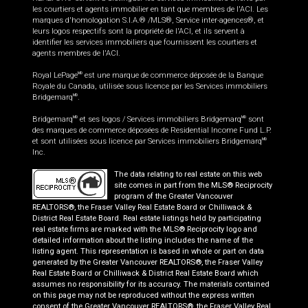
les courtiers et agents immobilier en tant que membres de l'ACI. Les
marques d'homologation S.I.A.® /MLS®, Service inter-agences®, et
leurs logos respectifs sont la propriété de l'ACI, et ils servent à
identifier les services immobiliers que fournissent les courtiers et
agents membres de l'ACI.
Royal LePage
est une marque de commerce déposée de la Banque
MD
Royale du Canada, utilisée sous licence par les Services immobiliers
Bridgemarq
.
MD
Bridgemarq
et ses logos / Services immobiliers Bridgemarq
sont
MD
MD
des marques de commerce déposées de Residential Income Fund L.P.
et sont utilisées sous licence par Services immobiliers Bridgemarq
MD
Inc.
The data relating to real estate on this web
site comes in part from the MLS® Reciprocity
program of the Greater Vancouver
REALTORS®, the Fraser Valley Real Estate Board or Chilliwack &
District Real Estate Board. Real estate listings held by participating
real estate firms are marked with the MLS® Reciprocity logo and
detailed information about the listing includes the name of the
listing agent. This representation is based in whole or part on data
generated by the Greater Vancouver REALTORS®, the Fraser Valley
Real Estate Board or Chilliwack & District Real Estate Board which
assumes no responsibility for its accuracy. The materials contained
on this page may not be reproduced without the express written
consent of the Greater Vancouver REALTORS®, the Fraser Valley Real