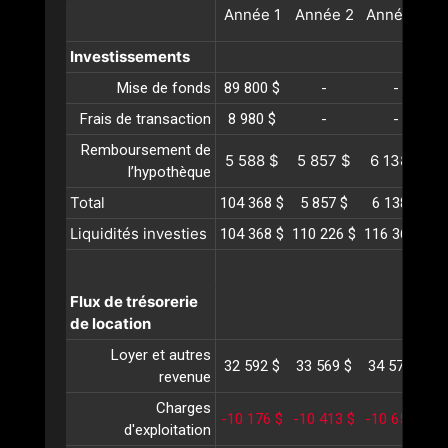
Année
1
Année
2
Année
3
A
Investissements
Mise de fonds
89 800 $
-
-
Frais de transaction
8 980 $
-
-
Remboursement de
5 588 $
5 857 $
6 138 $
6
l’hypothèque
Total
104 368 $
5 857 $
6 138 $
Liquidités investies
104 368 $
110 226 $
116 365 $
1
Flux de trésorerie
de location
Loyer et autres
32 592 $
33 569 $
34 576 $
3
revenue
Charges
-10 176 $
-10 413 $
-10 655 $
-
d'exploitation