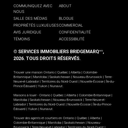
COMMUNIQUEZ AVEC
ABOUT
NOUS
SALLE DES MÉDIAS
BLOGUE
PROPRIÉTÉS LUXUEUSES
COMMERCIAL
AVIS JURIDIQUE
CONFIDENTIALITÉ
TÉMOINS
ACCESSIBILITÉ
© SERVICES IMMOBILIERS BRIDGEMARQ
,
MD
2026.
TOUS DROITS RÉSERVÉS.
Trouver une maison
Ontario
|
Québec
|
Alberta
|
Colombie-
Britannique
|
Manitoba
|
Saskatchewan
|
Nouveau-Brunswick
|
Terre-
Neuve-et-Labrador
|
Territoires du Nord-Ouest
|
Nouvelle-Écosse
|
Île-du-
Prince-Édouard
|
Yukon
|
Nunavut
.
Maisons à louer -
Ontario
|
Québec
|
Alberta
|
Colombie-Britannique
|
Manitoba
|
Saskatchewan
|
Nouveau-Brunswick
|
Terre-Neuve-et-
Labrador
|
Territoires du Nord-Ouest
|
Nouvelle-Écosse
|
Île-du-Prince-
Édouard
|
Yukon
|
Nunavut
.
Trouver des agents et courtiers en
Ontario
|
Québec
|
Alberta
|
Colombie-Britannique
|
Manitoba
|
Saskatchewan
|
Nouveau-
Brunswick
|
Terre-Neuve-et-Labrador
|
Territoires du Nord-Ouest
|