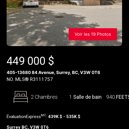
Voir les 19 Photos
449 000
$
405-13680 84 Avenue, Surrey, BC, V3W 0T6
NO. MLS® R3111757
2 Chambres
1
Salle de bain
940
FEET
MC
ÉvaluationExpress
:
439K $ - 535K $
Surrey BC, V3W 0T6