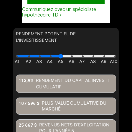
RENDEMENT POTENTIEL DE
L'INVESTISSEMENT
RENDEMENT DU CAPITAL INVESTI
112,9%
CUMULATIF
PLUS-VALUE CUMULATIVE DU
107 596 $
MARCHÉ
REVENUS NETS D'EXPLOITATION
25 667 $
POUR L'ANNÉE
5