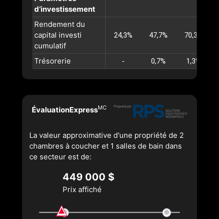
d’investissement
Rendement du
capital investi
24,3%
47,7%
70,3%
cumulatif
Trésorerie
-
0,7%
1,3%
MC
ÉvaluationExpress
La valeur approximative d'une propriété de 2
chambres à coucher et 1 salles de bain dans
ce secteur est de:
449 000 $
Prix affiché