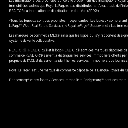
Les informations des propriétés sur ce site proviennent des inscriptions Royal 
immobilières autres que Royal LePage et ses distributeurs. L'exactitude de l'info
REALTOR.ca Installation de distribution de données (SDD®).
*Tous les bureaux sont des propriétés indépendantes. Les bureaux comprenant 
LePage
MD
West Real Estate Services », « Royal LePage
MD
Sussex », et « Les immeu
Les marques de commerce MLS® ainsi que les logos qui s'y rapportent désignent
système de vente collaborative.
REALTOR®, REALTORS® et le logo REALTOR® sont des marques déposées de REAL
commerce REALTOR® servent à distinguer les services immobiliers offerts par le
propriété de l'ACI, et ils servent à identifier les services immobiliers que fourni
Royal LePage
MD
est une marque de commerce déposée de la Banque Royale du Cana
Bridgemarq
MD
et ses logos / Services immobiliers Bridgemarq
MD
sont des marque