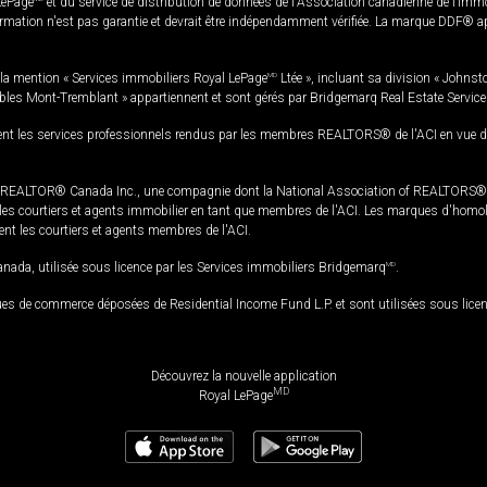
LePage
et du service de distribution de données de l'Association canadienne de l’im
rmation n'est pas garantie et devrait être indépendamment vérifiée. La marque DDF® appa
la mention « Services immobiliers Royal LePage
MD
Ltée », incluant sa division « Johnst
bles Mont-Tremblant » appartiennent et sont gérés par Bridgemarq Real Estate Servic
 les services professionnels rendus par les membres REALTORS® de l'ACI en vue de l'a
TOR® Canada Inc., une compagnie dont la National Association of REALTORS® et l'
s courtiers et agents immobilier en tant que membres de l'ACI. Les marques d'homolog
ssent les courtiers et agents membres de l'ACI.
da, utilisée sous licence par les Services immobiliers Bridgemarq
MD
.
s de commerce déposées de Residential Income Fund L.P. et sont utilisées sous lice
Découvrez la nouvelle application
MD
Royal LePage