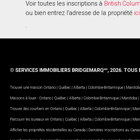
Voir toutes les inscriptions à
British Colu
ou bien entrez l'adresse de la propriété
ici
.
© SERVICES IMMOBILIERS BRIDGEMARQ
, 2026.
TOUS D
MD
Trouver une maison
Ontario
|
Québec
|
Alberta
|
Colombie-Britannique
|
Manitob
Maisons à louer -
Ontario
|
Québec
|
Alberta
|
Colombie-Britannique
|
Manitoba
|
Trouver des courtiers en
Ontario
|
Québec
|
Alberta
|
Colombie-Britannique
|
Man
Parcourir les bureaux en
Ontario
|
Québec
|
Alberta
|
Colombie-Britannique
|
Man
Afficher les propriétés résidentielles au Canada
|
Dernières inscriptions au Cana