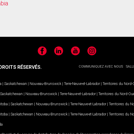
mbia
Facebook
LinkedIn
YouTube
Instagram
ROITS RÉSERVÉS.
COMMUNIQUEZ AVEC NOUS
SALL
a
|
Saskatchewan
|
Nouveau-Brunswick
|
Terre-Neuve-et-Labrador
|
Territoires du Nord
Saskatchewan
|
Nouveau-Brunswick
|
Terre-Neuve-et-Labrador
|
Territoires du Nord-Ou
itoba
|
Saskatchewan
|
Nouveau-Brunswick
|
Terre-Neuve-et-Labrador
|
Territoires du 
itoba
|
Saskatchewan
|
Nouveau-Brunswick
|
Terre-Neuve-et-Labrador
|
Territoires du 
da
MD