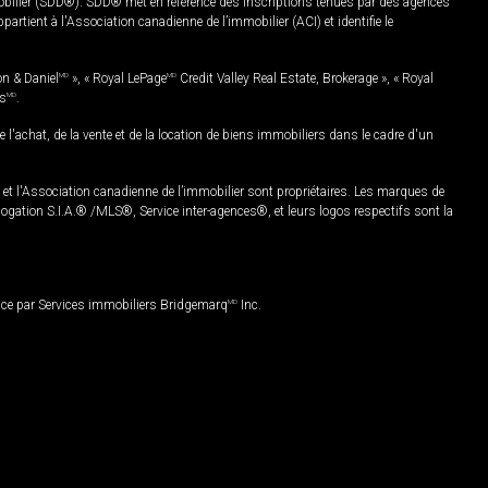
mobilier (SDD®). SDD® met en référence des inscriptions tenues par des agences
rtient à l'Association canadienne de l’immobilier (ACI) et identifie le
on & Daniel
MD
», « Royal LePage
MD
Credit Valley Real Estate, Brokerage », « Royal
es
MD
.
chat, de la vente et de la location de biens immobiliers dans le cadre d'un
Association canadienne de l’immobilier sont propriétaires. Les marques de
ation S.I.A.® /MLS®, Service inter-agences®, et leurs logos respectifs sont la
nce par Services immobiliers Bridgemarq
MD
Inc.