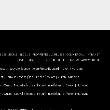
E DES MÉDIAS
BLOGUE
PROPRIÉTÉS LUXUEUSES
COMMERCIAL
INTRANET
AVIS JURIDIQUE
CONFIDENTIALITÉ
TÉMOINS
ACCESSIBILITÉ
-Ouest
|
Nouvelle-Écosse
|
Île-du-Prince-Édouard
|
Yukon
|
Nunavut
.
est
|
Nouvelle-Écosse
|
Île-du-Prince-Édouard
|
Yukon
|
Nunavut
.
Nord-Ouest
|
Nouvelle-Écosse
|
Île-du-Prince-Édouard
|
Yukon
|
Nunavut
Nord-Ouest
|
Nouvelle-Écosse
|
Île-du-Prince-Édouard
|
Yukon
|
Nunavut