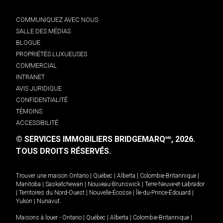
COMMUNIQUEZ AVEC NOUS
SALLE DES MÉDIAS
BLOGUE
PROPRIÉTÉS LUXUEUSES
COMMERCIAL
INTRANET
AVIS JURIDIQUE
CONFIDENTIALITÉ
TÉMOINS
ACCESSIBILITÉ
© SERVICES IMMOBILIERS BRIDGEMARQ
, 2026.
MD
TOUS DROITS RÉSERVÉS.
Trouver une maison
Ontario
|
Québec
|
Alberta
|
Colombie-Britannique
|
Manitoba
|
Saskatchewan
|
Nouveau-Brunswick
|
Terre-Neuve-et-Labrador
|
Territoires du Nord-Ouest
|
Nouvelle-Écosse
|
Île-du-Prince-Édouard
|
Yukon
|
Nunavut
.
Maisons à louer -
Ontario
|
Québec
|
Alberta
|
Colombie-Britannique
|