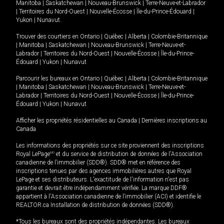
Manitoba
|
Saskatchewan
|
Nouveau-Brunswick
|
Terre-Neuve-et-Labrador
|
Territoires du Nord-Ouest
|
Nouvelle-Écosse
|
Île-du-Prince-Édouard
|
Yukon
|
Nunavut
.
Trouver des courtiers en
Ontario
|
Québec
|
Alberta
|
Colombie-Britannique
|
Manitoba
|
Saskatchewan
|
Nouveau-Brunswick
|
Terre-Neuve-et-
Labrador
|
Territoires du Nord-Ouest
|
Nouvelle-Écosse
|
Île-du-Prince-
Édouard
|
Yukon
|
Nunavut
Parcourir les bureaux en
Ontario
|
Québec
|
Alberta
|
Colombie-Britannique
|
Manitoba
|
Saskatchewan
|
Nouveau-Brunswick
|
Terre-Neuve-et-
Labrador
|
Territoires du Nord-Ouest
|
Nouvelle-Écosse
|
Île-du-Prince-
Édouard
|
Yukon
|
Nunavut
Afficher les propriétés résidentielles au Canada
|
Dernières inscriptions au
Canada
Les informations des propriétés sur ce site proviennent des inscriptions
Royal LePage
MD
et du service de distribution de données de l'Association
canadienne de l’immobilier (SDD®). SDD® met en référence des
inscriptions tenues par des agences immobilières autres que Royal
LePage et ses distributeurs. L'exactitude de l'information n'est pas
garantie et devrait être indépendamment vérifiée. La marque DDF®
appartient à l'Association canadienne de l’immobilier (ACI) et identifie le
REALTOR.ca Installation de distribution de données (SDD®).
*Tous les bureaux sont des propriétés indépendantes. Les bureaux