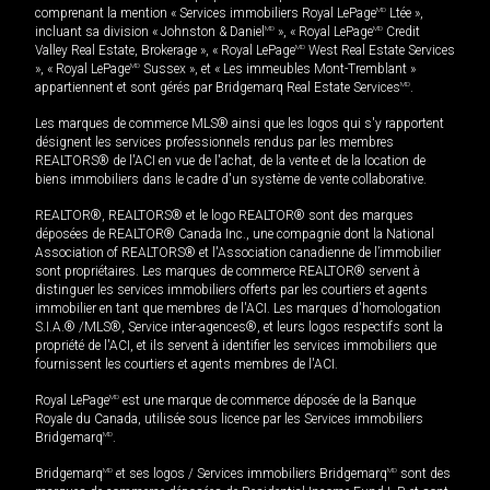
comprenant la mention « Services immobiliers Royal LePage
MD
Ltée »,
incluant sa division « Johnston & Daniel
MD
», « Royal LePage
MD
Credit
Valley Real Estate, Brokerage », « Royal LePage
MD
West Real Estate Services
», « Royal LePage
MD
Sussex », et « Les immeubles Mont-Tremblant »
appartiennent et sont gérés par Bridgemarq Real Estate Services
MD
.
Les marques de commerce MLS® ainsi que les logos qui s'y rapportent
désignent les services professionnels rendus par les membres
REALTORS® de l'ACI en vue de l'achat, de la vente et de la location de
biens immobiliers dans le cadre d'un système de vente collaborative.
REALTOR®, REALTORS® et le logo REALTOR® sont des marques
déposées de REALTOR® Canada Inc., une compagnie dont la National
Association of REALTORS® et l'Association canadienne de l’immobilier
sont propriétaires. Les marques de commerce REALTOR® servent à
distinguer les services immobiliers offerts par les courtiers et agents
immobilier en tant que membres de l'ACI. Les marques d'homologation
S.I.A.® /MLS®, Service inter-agences®, et leurs logos respectifs sont la
propriété de l'ACI, et ils servent à identifier les services immobiliers que
fournissent les courtiers et agents membres de l'ACI.
Royal LePage
MD
est une marque de commerce déposée de la Banque
Royale du Canada, utilisée sous licence par les Services immobiliers
Bridgemarq
MD
.
Bridgemarq
MD
et ses logos / Services immobiliers Bridgemarq
MD
sont des