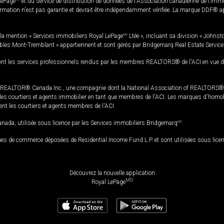
LePage
et du service de distribution de données de l'Association canadienne de l’im
rmation n'est pas garantie et devrait être indépendamment vérifiée. La marque DDF® appa
la mention « Services immobiliers Royal LePage
MD
Ltée », incluant sa division « Johnst
bles Mont-Tremblant » appartiennent et sont gérés par Bridgemarq Real Estate Servic
 les services professionnels rendus par les membres REALTORS® de l'ACI en vue de l'a
TOR® Canada Inc., une compagnie dont la National Association of REALTORS® et l'
s courtiers et agents immobilier en tant que membres de l'ACI. Les marques d'homolog
ssent les courtiers et agents membres de l'ACI.
da, utilisée sous licence par les Services immobiliers Bridgemarq
MD
.
s de commerce déposées de Residential Income Fund L.P. et sont utilisées sous lice
Découvrez la nouvelle application
MD
Royal LePage