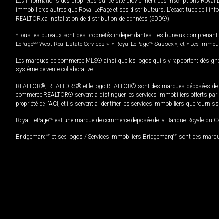
Les informations des propriétés sur ce site proviennent des inscriptions Royal 
immobilières autres que Royal LePage et ses distributeurs. L'exactitude de l'info
REALTOR.ca Installation de distribution de données (SDD®).
*Tous les bureaux sont des propriétés indépendantes. Les bureaux comprenant 
LePage
MD
West Real Estate Services », « Royal LePage
MD
Sussex », et « Les immeu
Les marques de commerce MLS® ainsi que les logos qui s'y rapportent désignent
système de vente collaborative.
REALTOR®, REALTORS® et le logo REALTOR® sont des marques déposées de REAL
commerce REALTOR® servent à distinguer les services immobiliers offerts par le
propriété de l'ACI, et ils servent à identifier les services immobiliers que fourni
Royal LePage
MD
est une marque de commerce déposée de la Banque Royale du Cana
Bridgemarq
MD
et ses logos / Services immobiliers Bridgemarq
MD
sont des marque