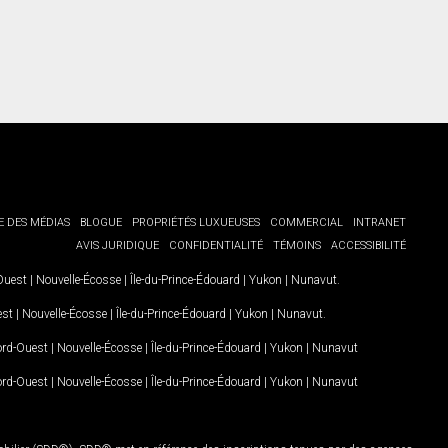
E DES MÉDIAS
BLOGUE
PROPRIÉTÉS LUXUEUSES
COMMERCIAL
INTRANET
AVIS JURIDIQUE
CONFIDENTIALITÉ
TÉMOINS
ACCESSIBILITÉ
-Ouest
|
Nouvelle-Écosse
|
Île-du-Prince-Édouard
|
Yukon
|
Nunavut
.
est
|
Nouvelle-Écosse
|
Île-du-Prince-Édouard
|
Yukon
|
Nunavut
.
Nord-Ouest
|
Nouvelle-Écosse
|
Île-du-Prince-Édouard
|
Yukon
|
Nunavut
Nord-Ouest
|
Nouvelle-Écosse
|
Île-du-Prince-Édouard
|
Yukon
|
Nunavut