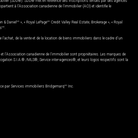
mobilier (SDD®). SDD® met en référence des inscriptions tenues par des agences
rtient à l'Association canadienne de l’immobilier (ACI) et identifie le
on & Daniel
MD
», « Royal LePage
MD
Credit Valley Real Estate, Brokerage », « Royal
es
MD
.
chat, de la vente et de la location de biens immobiliers dans le cadre d'un
Association canadienne de l’immobilier sont propriétaires. Les marques de
ation S.I.A.® /MLS®, Service inter-agences®, et leurs logos respectifs sont la
nce par Services immobiliers Bridgemarq
MD
Inc.