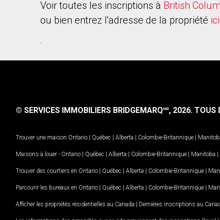
Voir toutes les inscriptions à
British Colu
ou bien entrez l'adresse de la propriété
ici
.
© SERVICES IMMOBILIERS BRIDGEMARQ
, 2026.
TOUS D
MD
Trouver une maison
Ontario
|
Québec
|
Alberta
|
Colombie-Britannique
|
Manitob
Maisons à louer -
Ontario
|
Québec
|
Alberta
|
Colombie-Britannique
|
Manitoba
|
Trouver des courtiers en
Ontario
|
Québec
|
Alberta
|
Colombie-Britannique
|
Man
Parcourir les bureaux en
Ontario
|
Québec
|
Alberta
|
Colombie-Britannique
|
Man
Afficher les propriétés résidentielles au Canada
|
Dernières inscriptions au Cana