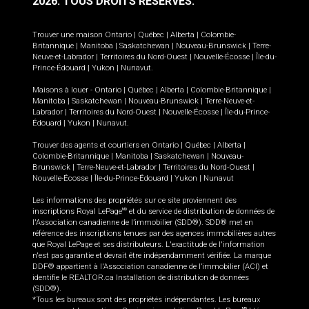
2026.
TOUS DROITS RÉSERVÉS.
Trouver une maison
Ontario
|
Québec
|
Alberta
|
Colombie-
Britannique
|
Manitoba
|
Saskatchewan
|
Nouveau-Brunswick
|
Terre-
Neuve-et-Labrador
|
Territoires du Nord-Ouest
|
Nouvelle-Écosse
|
Île-du-
Prince-Édouard
|
Yukon
|
Nunavut
.
Maisons à louer -
Ontario
|
Québec
|
Alberta
|
Colombie-Britannique
|
Manitoba
|
Saskatchewan
|
Nouveau-Brunswick
|
Terre-Neuve-et-
Labrador
|
Territoires du Nord-Ouest
|
Nouvelle-Écosse
|
Île-du-Prince-
Édouard
|
Yukon
|
Nunavut
.
Trouver des agents et courtiers en
Ontario
|
Québec
|
Alberta
|
Colombie-Britannique
|
Manitoba
|
Saskatchewan
|
Nouveau-
Brunswick
|
Terre-Neuve-et-Labrador
|
Territoires du Nord-Ouest
|
Nouvelle-Écosse
|
Île-du-Prince-Édouard
|
Yukon
|
Nunavut
Les informations des propriétés sur ce site proviennent des
inscriptions Royal LePage
et du service de distribution de données de
MD
l'Association canadienne de l’immobilier (SDD®). SDD® met en
référence des inscriptions tenues par des agences immobilières autres
que Royal LePage et ses distributeurs. L'exactitude de l'information
n'est pas garantie et devrait être indépendamment vérifiée. La marque
DDF® appartient à l'Association canadienne de l’immobilier (ACI) et
identifie le REALTOR.ca Installation de distribution de données
(SDD®).
*Tous les bureaux sont des propriétés indépendantes. Les bureaux
MD