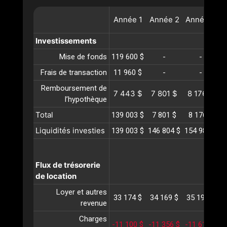
Année
1
Année
2
Année
3
A
Investissements
Mise de fonds
119 600 $
-
-
Frais de transaction
11 960 $
-
-
Remboursement de
7 443 $
7 801 $
8 176 $
l’hypothèque
Total
139 003 $
7 801 $
8 176 $
Liquidités investies
139 003 $
146 804 $
154 980 $
1
Flux de trésorerie
de location
Loyer et autres
33 174 $
34 169 $
35 194 $
3
revenue
Charges
-11 100 $
-11 356 $
-11 618 $
-