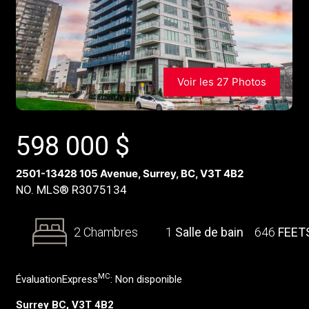
Voir les 27 Photos
598 000
$
2501-13428 105 Avenue, Surrey, BC, V3T 4B2
NO. MLS® R3075134
2 Chambres
1
Salle de bain
646
FEET
MC
ÉvaluationExpress
:
Non disponible
Surrey BC, V3T 4B2