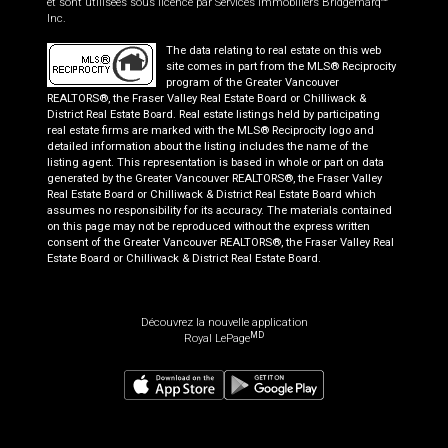
et sont utilisées sous licence par Services immobiliers Bridgemarq
Inc.
The data relating to real estate on this web
site comes in part from the MLS® Reciprocity
program of the Greater Vancouver
REALTORS®, the Fraser Valley Real Estate Board or Chilliwack &
District Real Estate Board. Real estate listings held by participating
real estate firms are marked with the MLS® Reciprocity logo and
detailed information about the listing includes the name of the
listing agent. This representation is based in whole or part on data
generated by the Greater Vancouver REALTORS®, the Fraser Valley
Real Estate Board or Chilliwack & District Real Estate Board which
assumes no responsibility for its accuracy. The materials contained
on this page may not be reproduced without the express written
consent of the Greater Vancouver REALTORS®, the Fraser Valley Real
Estate Board or Chilliwack & District Real Estate Board.
Découvrez la nouvelle application
MD
Royal LePage
598 000
$