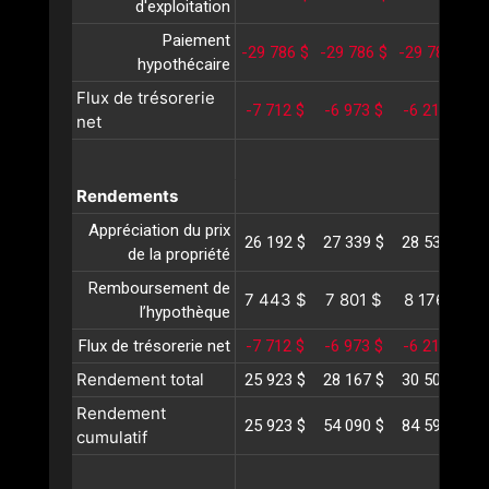
d'exploitation
Paiement
-29 786 $
-29 786 $
-29 786 $
-
hypothécaire
Flux de trésorerie
-7 712 $
-6 973 $
-6 210 $
-
net
Rendements
Appréciation du prix
26 192 $
27 339 $
28 537 $
2
de la propriété
Remboursement de
7 443 $
7 801 $
8 176 $
l’hypothèque
Flux de trésorerie net
-7 712 $
-6 973 $
-6 210 $
-
Rendement total
25 923 $
28 167 $
30 502 $
3
Rendement
25 923 $
54 090 $
84 592 $
1
cumulatif