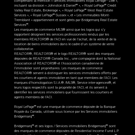
comprenant la mention « Services immobiliers Royal LePage
Ltée »,
incluant sa division « Johnston & Daniel
», « Royal LePage
Credit
MD
MD
Valley Real Estate, Brokerage », « Royal LePage
West Real Estate
MD
Services », « Royal LePage
Sussex », et « Les immeubles Mont-
MD
Tremblant » appartiennent et sont gérés par Bridgemarq Real Estate
Services
.
MD
Les marques de commerce MLS® ainsi que les logos qui s'y
rapportent désignent les services professionnels rendus par les
membres REALTORS® de l'ACI en vue de l'achat, de la vente et de la
location de biens immobiliers dans le cadre d'un système de vente
collaborative.
REALTOR®, REALTORS® et le logo REALTOR® sont des marques
déposées de REALTOR® Canada Inc., une compagnie dont la National
Association of REALTORS® et l'Association canadienne de
l’immobilier sont propriétaires. Les marques de commerce
REALTOR® servent à distinguer les services immobiliers offerts par
les courtiers et agents immobilier en tant que membres de l'ACI. Les
marques d'homologation S.I.A.® /MLS®, Service inter-agences®, et
leurs logos respectifs sont la propriété de l'ACI, et ils servent à
identifier les services immobiliers que fournissent les courtiers et
agents membres de l'ACI.
Royal LePage
est une marque de commerce déposée de la Banque
MD
Royale du Canada, utilisée sous licence par les Services immobiliers
Bridgemarq
.
MD
Bridgemarq
et ses logos / Services immobiliers Bridgemarq
sont
MD
MD
des marques de commerce déposées de Residential Income Fund L.P.
MD