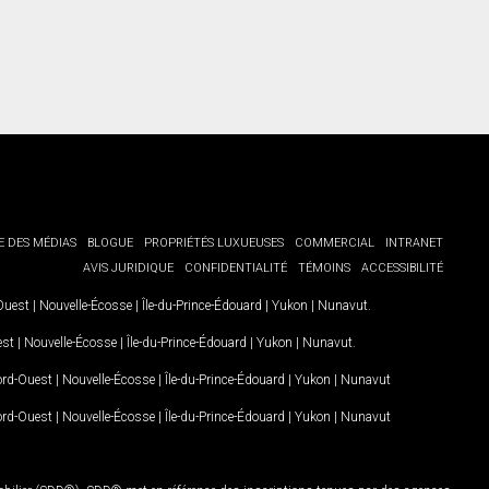
E DES MÉDIAS
BLOGUE
PROPRIÉTÉS LUXUEUSES
COMMERCIAL
INTRANET
AVIS JURIDIQUE
CONFIDENTIALITÉ
TÉMOINS
ACCESSIBILITÉ
-Ouest
|
Nouvelle-Écosse
|
Île-du-Prince-Édouard
|
Yukon
|
Nunavut
.
est
|
Nouvelle-Écosse
|
Île-du-Prince-Édouard
|
Yukon
|
Nunavut
.
Nord-Ouest
|
Nouvelle-Écosse
|
Île-du-Prince-Édouard
|
Yukon
|
Nunavut
Nord-Ouest
|
Nouvelle-Écosse
|
Île-du-Prince-Édouard
|
Yukon
|
Nunavut