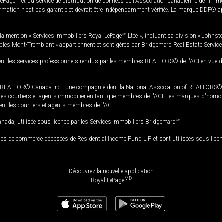
LePage
et du service de distribution de données de l'Association canadienne de l’im
rmation n'est pas garantie et devrait être indépendamment vérifiée. La marque DDF® appa
la mention « Services immobiliers Royal LePage
MD
Ltée », incluant sa division « Johnst
bles Mont-Tremblant » appartiennent et sont gérés par Bridgemarq Real Estate Servic
 les services professionnels rendus par les membres REALTORS® de l'ACI en vue de l'a
TOR® Canada Inc., une compagnie dont la National Association of REALTORS® et l'
s courtiers et agents immobilier en tant que membres de l'ACI. Les marques d'homolog
ssent les courtiers et agents membres de l'ACI.
da, utilisée sous licence par les Services immobiliers Bridgemarq
MD
.
s de commerce déposées de Residential Income Fund L.P. et sont utilisées sous lice
Découvrez la nouvelle application
MD
Royal LePage