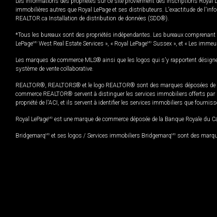
Les informations des propriétés sur ce site proviennent des inscriptions Royal 
immobilières autres que Royal LePage et ses distributeurs. L'exactitude de l'info
REALTOR.ca Installation de distribution de données (SDD®).
*Tous les bureaux sont des propriétés indépendantes. Les bureaux comprenant 
LePage
MD
West Real Estate Services », « Royal LePage
MD
Sussex », et « Les immeu
Les marques de commerce MLS® ainsi que les logos qui s'y rapportent désignent
système de vente collaborative.
REALTOR®, REALTORS® et le logo REALTOR® sont des marques déposées de REAL
commerce REALTOR® servent à distinguer les services immobiliers offerts par le
propriété de l'ACI, et ils servent à identifier les services immobiliers que fourni
Royal LePage
MD
est une marque de commerce déposée de la Banque Royale du Cana
Bridgemarq
MD
et ses logos / Services immobiliers Bridgemarq
MD
sont des marque