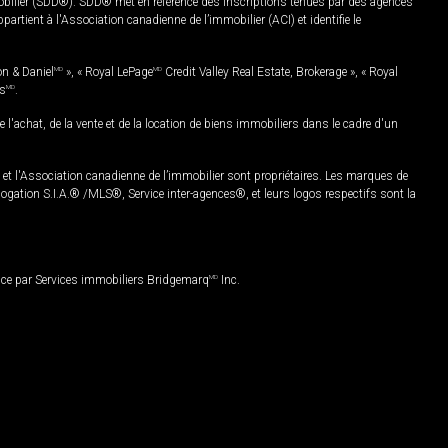
mobilier (SDD®). SDD® met en référence des inscriptions tenues par des agences
rtient à l'Association canadienne de l’immobilier (ACI) et identifie le
on & Daniel
MD
», « Royal LePage
MD
Credit Valley Real Estate, Brokerage », « Royal
es
MD
.
chat, de la vente et de la location de biens immobiliers dans le cadre d'un
Association canadienne de l’immobilier sont propriétaires. Les marques de
ation S.I.A.® /MLS®, Service inter-agences®, et leurs logos respectifs sont la
nce par Services immobiliers Bridgemarq
MD
Inc.