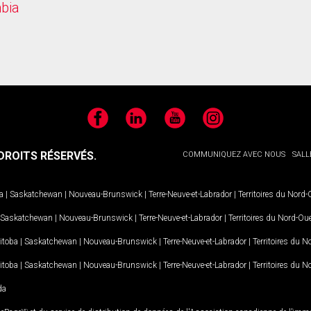
mbia
Facebook
LinkedIn
YouTube
Instagram
ROITS RÉSERVÉS.
COMMUNIQUEZ AVEC NOUS
SALL
a
|
Saskatchewan
|
Nouveau-Brunswick
|
Terre-Neuve-et-Labrador
|
Territoires du Nord
Saskatchewan
|
Nouveau-Brunswick
|
Terre-Neuve-et-Labrador
|
Territoires du Nord-Ou
itoba
|
Saskatchewan
|
Nouveau-Brunswick
|
Terre-Neuve-et-Labrador
|
Territoires du 
itoba
|
Saskatchewan
|
Nouveau-Brunswick
|
Terre-Neuve-et-Labrador
|
Territoires du 
da
MD