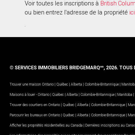
Voir toutes les inscriptions à
British Colu
ou bien entrez l'adresse de la propriété
ici
.
© SERVICES IMMOBILIERS BRIDGEMARQ
, 2026.
TOUS D
MD
Trouver une maison
Ontario
|
Québec
|
Alberta
|
Colombie-Britannique
|
Manitob
Maisons à louer -
Ontario
|
Québec
|
Alberta
|
Colombie-Britannique
|
Manitoba
|
Trouver des courtiers en
Ontario
|
Québec
|
Alberta
|
Colombie-Britannique
|
Man
Parcourir les bureaux en
Ontario
|
Québec
|
Alberta
|
Colombie-Britannique
|
Man
Afficher les propriétés résidentielles au Canada
|
Dernières inscriptions au Cana