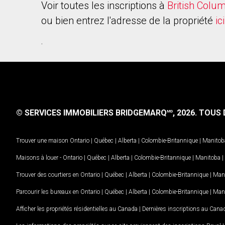
Voir toutes les inscriptions à
British Colu
ou bien entrez l'adresse de la propriété
ici
.
© SERVICES IMMOBILIERS BRIDGEMARQ
, 2026.
TOUS D
MD
Trouver une maison
Ontario
|
Québec
|
Alberta
|
Colombie-Britannique
|
Manitob
Maisons à louer -
Ontario
|
Québec
|
Alberta
|
Colombie-Britannique
|
Manitoba
|
Trouver des courtiers en
Ontario
|
Québec
|
Alberta
|
Colombie-Britannique
|
Man
Parcourir les bureaux en
Ontario
|
Québec
|
Alberta
|
Colombie-Britannique
|
Man
Afficher les propriétés résidentielles au Canada
|
Dernières inscriptions au Cana