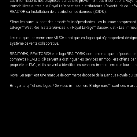
Les informations des propriétés sur ce site proviennent des inscriptions Royal 
immobilières autres que Royal LePage et ses distributeurs. L'exactitude de l'info
REALTOR.ca Installation de distribution de données (SDD®).
*Tous les bureaux sont des propriétés indépendantes. Les bureaux comprenant 
LePage
MD
West Real Estate Services », « Royal LePage
MD
Sussex », et « Les immeu
Les marques de commerce MLS® ainsi que les logos qui s'y rapportent désignent
système de vente collaborative.
REALTOR®, REALTORS® et le logo REALTOR® sont des marques déposées de REAL
commerce REALTOR® servent à distinguer les services immobiliers offerts par le
propriété de l'ACI, et ils servent à identifier les services immobiliers que fourni
Royal LePage
MD
est une marque de commerce déposée de la Banque Royale du Cana
Bridgemarq
MD
et ses logos / Services immobiliers Bridgemarq
MD
sont des marque