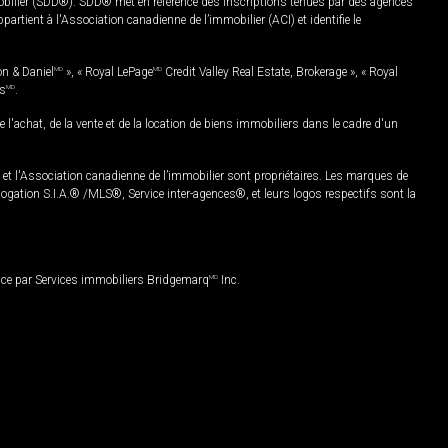
mobilier (SDD®). SDD® met en référence des inscriptions tenues par des agences
rtient à l'Association canadienne de l’immobilier (ACI) et identifie le
on & Daniel
MD
», « Royal LePage
MD
Credit Valley Real Estate, Brokerage », « Royal
es
MD
.
chat, de la vente et de la location de biens immobiliers dans le cadre d'un
Association canadienne de l’immobilier sont propriétaires. Les marques de
ation S.I.A.® /MLS®, Service inter-agences®, et leurs logos respectifs sont la
nce par Services immobiliers Bridgemarq
MD
Inc.