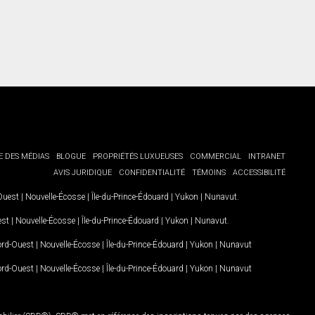
E DES MÉDIAS
BLOGUE
PROPRIÉTÉS LUXUEUSES
COMMERCIAL
INTRANET
AVIS JURIDIQUE
CONFIDENTIALITÉ
TÉMOINS
ACCESSIBILITÉ
-Ouest
|
Nouvelle-Écosse
|
Île-du-Prince-Édouard
|
Yukon
|
Nunavut
.
est
|
Nouvelle-Écosse
|
Île-du-Prince-Édouard
|
Yukon
|
Nunavut
.
Nord-Ouest
|
Nouvelle-Écosse
|
Île-du-Prince-Édouard
|
Yukon
|
Nunavut
Nord-Ouest
|
Nouvelle-Écosse
|
Île-du-Prince-Édouard
|
Yukon
|
Nunavut