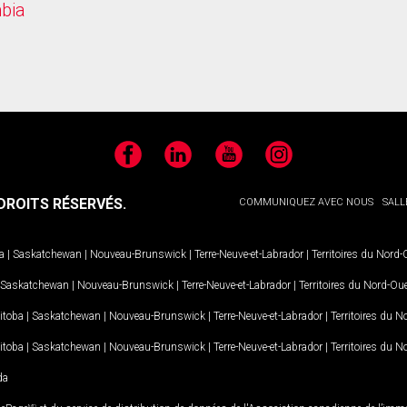
mbia
Facebook
LinkedIn
YouTube
Instagram
ROITS RÉSERVÉS.
COMMUNIQUEZ AVEC NOUS
SALL
a
|
Saskatchewan
|
Nouveau-Brunswick
|
Terre-Neuve-et-Labrador
|
Territoires du Nord
Saskatchewan
|
Nouveau-Brunswick
|
Terre-Neuve-et-Labrador
|
Territoires du Nord-Ou
itoba
|
Saskatchewan
|
Nouveau-Brunswick
|
Terre-Neuve-et-Labrador
|
Territoires du 
itoba
|
Saskatchewan
|
Nouveau-Brunswick
|
Terre-Neuve-et-Labrador
|
Territoires du 
da
MD