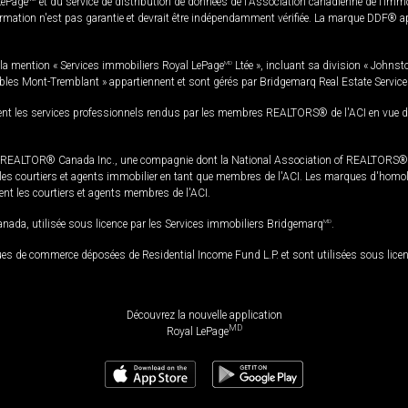
LePage
et du service de distribution de données de l'Association canadienne de l’im
rmation n'est pas garantie et devrait être indépendamment vérifiée. La marque DDF® appa
la mention « Services immobiliers Royal LePage
MD
Ltée », incluant sa division « Johnst
bles Mont-Tremblant » appartiennent et sont gérés par Bridgemarq Real Estate Servic
 les services professionnels rendus par les membres REALTORS® de l'ACI en vue de l'a
TOR® Canada Inc., une compagnie dont la National Association of REALTORS® et l'
s courtiers et agents immobilier en tant que membres de l'ACI. Les marques d'homolog
ssent les courtiers et agents membres de l'ACI.
da, utilisée sous licence par les Services immobiliers Bridgemarq
MD
.
s de commerce déposées de Residential Income Fund L.P. et sont utilisées sous lice
Découvrez la nouvelle application
MD
Royal LePage